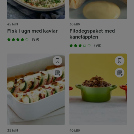
45 MIN
30 MIN
Fisk i ugn med kaviar
Filodegspaket med
kaneläpplen
(99)
(98)
35 MIN
40 MIN