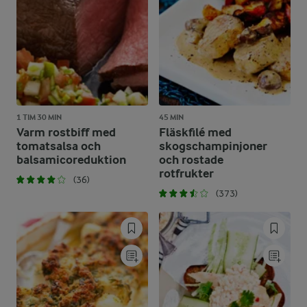
1 TIM 30 MIN
45 MIN
Varm rostbiff med
Fläskfilé med
tomatsalsa och
skogschampinjoner
balsamicoreduktion
och rostade
rotfrukter
(36)
(373)