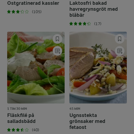
Ostgratinerad kassler
Laktosfri bakad
havregrynsgröt med
(105)
blåbär
(17)
1 TIM 30 MIN
45 MIN
Fläskfilé på
Ugnsstekta
salladsbädd
grönsaker med
fetaost
(40)