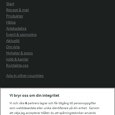
Start
Recept & mat
Produkter
Hälsa
Arlakadabra
Event & sponsring
Aktuellt
Om Arla
Nyheter & press
Jobb & karriär
Kontakta oss
Arla in other countries
Fler Arlasajter
Vi bryr oss om din integritet
Vi och våra
6
partners lagrar och får tillgång till personuppgifter
För ägare
som webbläsardata eller unika identifierare på din enhet . Genom
att välja Jag accepterar tillåter du att spårningstekniker används
Arlas kundportal