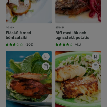
40 MIN
45 MIN
Fläskfilé med
Biff med lök och
böntsatsiki
ugnsstekt potatis
(106)
(61)