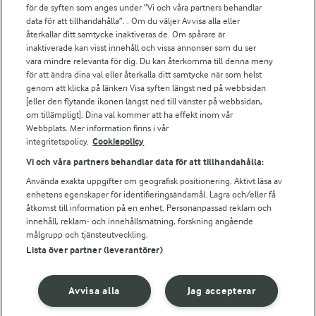
för de syften som anges under ”Vi och våra partners behandlar
Arla.com
data för att tillhandahålla”. . Om du väljer Avvisa alla eller
Falbygdens Ost
återkallar ditt samtycke inaktiveras de. Om spårare är
Arla webbshop
inaktiverade kan visst innehåll och vissa annonser som du ser
vara mindre relevanta för dig. Du kan återkomma till denna meny
Bildbank
för att ändra dina val eller återkalla ditt samtycke när som helst
genom att klicka på länken Visa syften längst ned på webbsidan
[eller den flytande ikonen längst ned till vänster på webbsidan,
om tillämpligt]. Dina val kommer att ha effekt inom vår
Följ oss
Webbplats. Mer information finns i vår
integritetspolicy.
Cookiepolicy
Vi och våra partners behandlar data för att tillhandahålla:
Använda exakta uppgifter om geografisk positionering. Aktivt läsa av
enhetens egenskaper för identifieringsändamål. Lagra och/eller få
åtkomst till information på en enhet. Personanpassad reklam och
innehåll, reklam- och innehållsmätning, forskning angående
målgrupp och tjänsteutveckling.
Lista över partner (leverantörer)
© 2026 Arla Foods
Ändra cookie-inställningar
Avvisa alla
Jag accepterar
Integritetspolicy