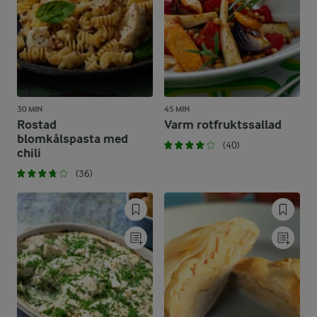
30 MIN
45 MIN
Rostad
Varm rotfruktssallad
blomkålspasta med
(40)
chili
(36)