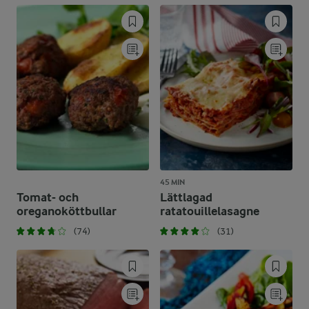
45 MIN
Tomat- och
Lättlagad
oreganoköttbullar
ratatouillelasagne
(74)
(31)