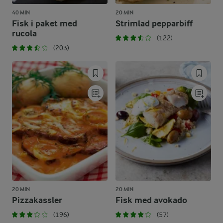
40 MIN
20 MIN
Fisk i paket med
Strimlad pepparbiff
rucola
(122)
(203)
20 MIN
20 MIN
Pizzakassler
Fisk med avokado
(196)
(57)