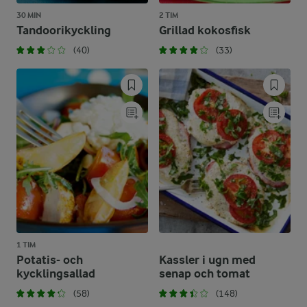
30 MIN
2 TIM
Tandoorikyckling
Grillad kokosfisk
(40)
(33)
1 TIM
Potatis- och
Kassler i ugn med
kycklingsallad
senap och tomat
(58)
(148)