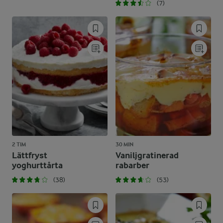
(7)
2 TIM
30 MIN
Lättfryst
Vaniljgratinerad
yoghurttårta
rabarber
(38)
(53)