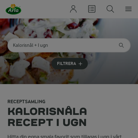
Sök på kategori eller ingrediens
Skriv in sökord för att få förslag
FILTRERA
RECEPTSAMLING
KALORISNÅLA
RECEPT I UGN
Hitta din egna smala favorit som tillagas i ugn i vårt