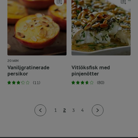
20 MIN
Vaniljgratinerade
Vitlöksfisk med
persikor
pinjenötter
(11)
(80)
2
1
3
4