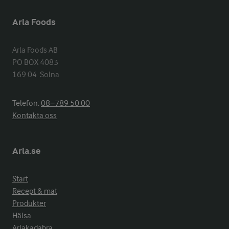
Arla Foods
Arla Foods AB

PO BOX 4083

169 04  Solna
Telefon:
08−789 50 00
Kontakta oss
Arla.se
Start
Recept & mat
Produkter
Hälsa
Arlakadabra