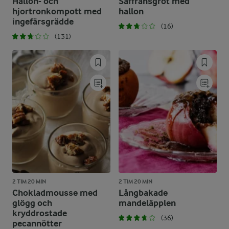
Hallon- och
Saffransgröt med
hjortronkompott med
hallon
ingefärsgrädde
(16)
(131)
2 TIM 20 MIN
2 TIM 20 MIN
Chokladmousse med
Långbakade
glögg och
mandeläpplen
kryddrostade
(36)
pecannötter