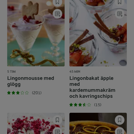
5 TIM
45 MIN
Lingonmousse med
Lingonbakat äpple
glögg
med
kardemummakräm
(201)
och kavringschips
(15)