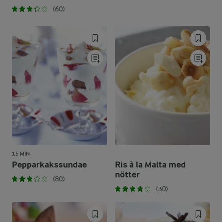
(60)
15 MIN
Pepparkakssundae
Ris à la Malta med
nötter
(80)
(30)