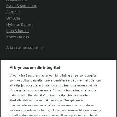
Event & sponsring
Aktuellt
Om Arla
Nyheter & press
Jobb & karriär
Kontakta oss
Arla in other countries
Fler Arlasajter
Vi bryr oss om din integritet
Vi och våra
6
partners lagrar och får tillgång till personuppgifter
För ägare
som webbläsardata eller unika identifierare på din enhet . Genom
att välja Jag accepterar tillåter du att spårningstekniker används
Arlas kundportal
för de syften som anges under ”Vi och våra partners behandlar
Arla.com
data för att tillhandahålla”. . Om du väljer Avvisa alla eller
Falbygdens Ost
återkallar ditt samtycke inaktiveras de. Om spårare är
Arla webbshop
inaktiverade kan visst innehåll och vissa annonser som du ser
vara mindre relevanta för dig. Du kan återkomma till denna meny
Bildbank
för att ändra dina val eller återkalla ditt samtycke när som helst