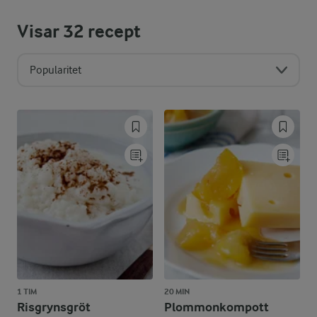
Visar
32
recept
Popularitet
1 TIM
20 MIN
Risgrynsgröt
Plommonkompott