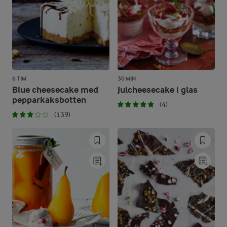
6 TIM
30 MIN
Blue cheesecake med
Julcheesecake i glas
pepparkaksbotten
(4)
(139)