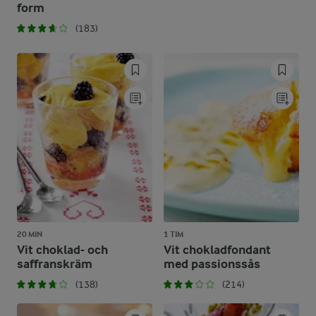
form
(183)
20 MIN
1 TIM
Vit choklad- och
Vit chokladfondant
saffranskräm
med passionssås
(138)
(214)