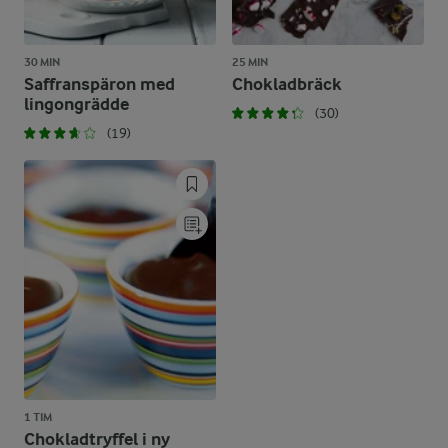
30 MIN
25 MIN
Saffranspäron med
Chokladbräck
lingongrädde
(30)
(19)
1 TIM
Chokladtryffel i ny