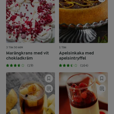
3 TIM 30 MIN
1 TIM
Marängkrans med vit
Apelsinkaka med
chokladkräm
apelsintryffel
(19)
(164)