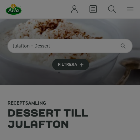
Sök på kategori eller ingrediens
Skriv in sökord för att få förslag
FILTRERA
RECEPTSAMLING
DESSERT TILL
JULAFTON