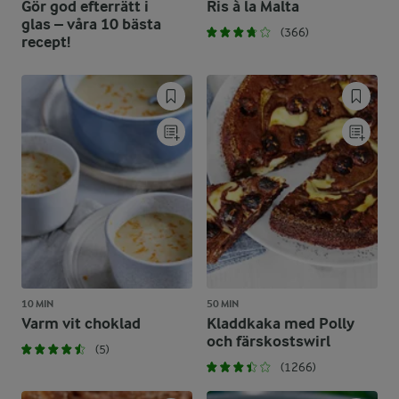
Gör god efterrätt i
Ris à la Malta
glas – våra 10 bästa
(366)
recept!
10 MIN
50 MIN
Varm vit choklad
Kladdkaka med Polly
och färskostswirl
(5)
(1266)