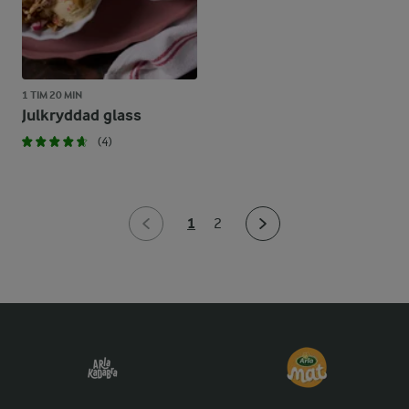
1 TIM 20 MIN
Julkryddad glass
(4)
1
2