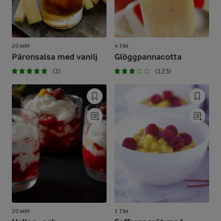
20 MIN
4 TIM
Päronsalsa med vanilj
Glöggpannacotta
(3)
(123)
20 MIN
1 TIM