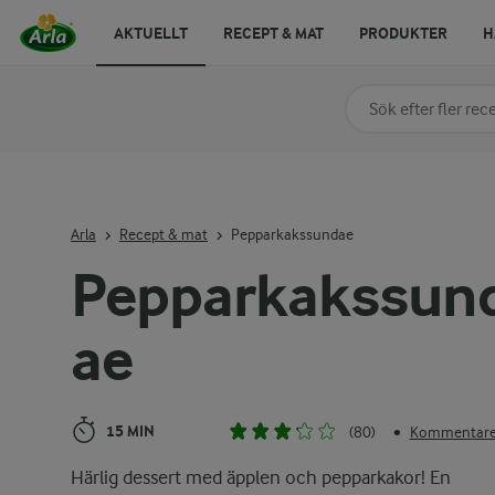
AKTUELLT
RECEPT & MAT
PRODUKTER
H
Sök på kategori elle
Skriv in sökord för at
Arla
Recept & mat
Pepparkakssundae
Pepparkakssun
ae
15 MIN
(80)
Kommentarer
•
Härlig dessert med äpplen och pepparkakor! En