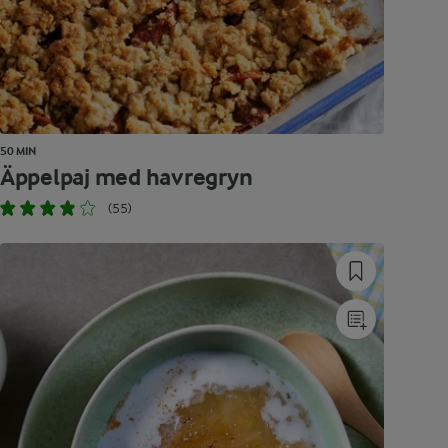
50 MIN
Äppelpaj med havregryn
(55)