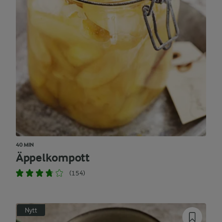
40 MIN
Äppelkompott
(154)
Nytt