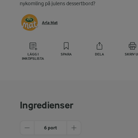
nykomling på julens dessertbord?
Arla Mat
LÄGG I
SPARA
DELA
SKRIV 
INKÖPSLISTA
Ingredienser
6 port