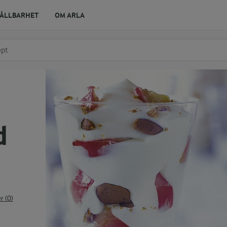
ÅLLBARHET
OM ARLA
r ingrediens
t få förslag
d
 (0)