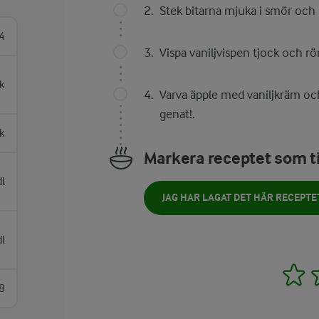
Stek bitarna mjuka i smör och 
4
Vispa vaniljvispen tjock och rö
k
Varva äpple med vaniljkräm och
genat!.
k
Markera receptet som ti
l
JAG HAR LAGAT DET HÄR RECEPTE
l
1
8