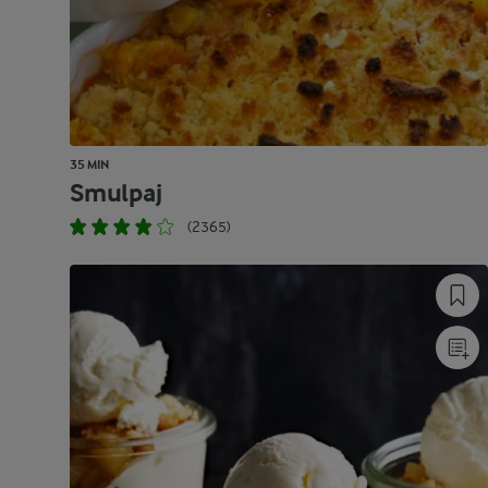
35 MIN
Smulpaj
(2365)