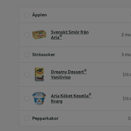
Äpplen
Svenskt Smör från
2 ms
Arla®
Strösocker
3 ms
Dreamy Dessert®
1½ d
Vaniljvisp
Arla Köket Kesella®
1½ d
Kvarg
Pepparkakor
1