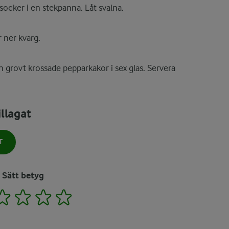
socker i en stekpanna. Låt svalna.
r ner kvarg.
 grovt krossade pepparkakor i sex glas. Servera
llagat
T
Sätt betyg
2
3
4
5