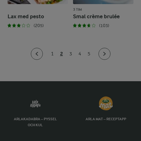
3 TIM
Lax med pesto
Smal crème brulée
(205)
(103)
2
1
3
4
5
ARLAKADABRA – PYSSEL
ARLA MAT – RECEPTAPP
OCH KUL