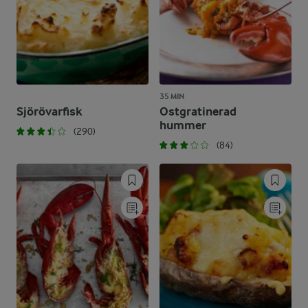
35 MIN
Sjörövarfisk
Ostgratinerad
hummer
(290)
(84)