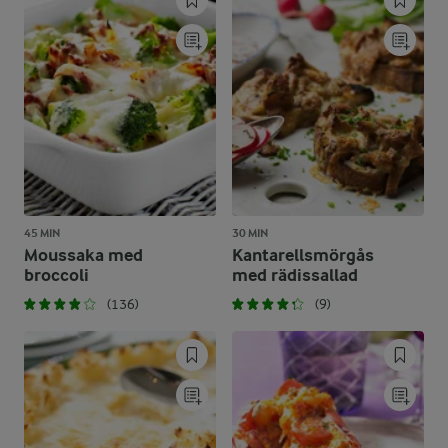
45 MIN
30 MIN
Moussaka med
Kantarellsmörgås
broccoli
med rädissallad
(136)
(9)