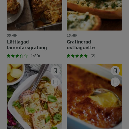
35 MIN
15 MIN
Lättlagad
Gratinerad
lammfärsgratäng
ostbaguette
(780)
(2)