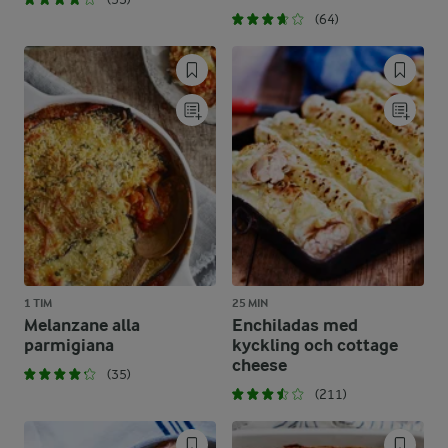
(64)
1 TIM
25 MIN
Melanzane alla
Enchiladas med
parmigiana
kyckling och cottage
cheese
(35)
(211)