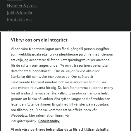
Nyheter & press
Jobb & karriär
Kontakta oss
Arla in other countries
Vi bryr oss om din integritet
Vi och våra
6
partners lagrar och får tillgång till personuppgifter
Fler Arlasajter
som webbläsardata eller unika identifierare på din enhet . Genom
att välja Jag accepterar tillåter du att spårningstekniker används
för de syften som anges under ”Vi och våra partners behandlar
För ägare
data för att tillhandahålla”. . Om du väljer Avvisa alla eller
Arlas kundportal
återkallar ditt samtycke inaktiveras de. Om spårare är
Arla.com
inaktiverade kan visst innehåll och vissa annonser som du ser
vara mindre relevanta för dig. Du kan återkomma till denna meny
Falbygdens Ost
för att ändra dina val eller återkalla ditt samtycke när som helst
Arla webbshop
genom att klicka på länken Visa syften längst ned på webbsidan
Bildbank
[eller den flytande ikonen längst ned till vänster på webbsidan,
om tillämpligt]. Dina val kommer att ha effekt inom vår
Webbplats. Mer information finns i vår
integritetspolicy.
Cookiepolicy
Följ oss
Vi och våra partners behandlar data för att tillhandahålla: