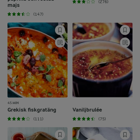
(276)
majs
(147)
45 MIN
Grekisk fiskgratäng
Vaniljbrulée
(111)
(75)