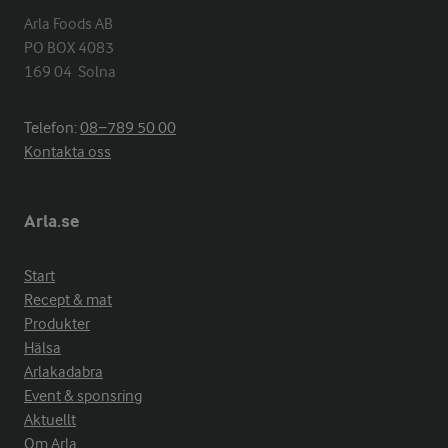
Arla Foods AB

PO BOX 4083

169 04  Solna
Telefon:
08−789 50 00
Kontakta oss
Arla.se
Start
Recept & mat
Produkter
Hälsa
Arlakadabra
Event & sponsring
Aktuellt
Om Arla