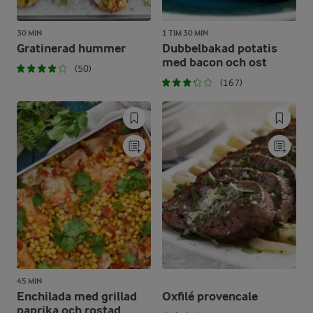
30 MIN
1 TIM 30 MIN
Gratinerad hummer
Dubbelbakad potatis
med bacon och ost
(50)
(167)
45 MIN
Enchilada med grillad
Oxfilé provencale
paprika och rostad