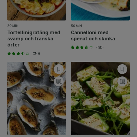
20 MIN
50 MIN
Tortellinigratäng med
Cannelloni med
svamp och franska
spenat och skinka
örter
(30)
(30)