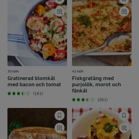
30 MIN
45 MIN
Gratinerad blomkål
Fiskgratäng med
med bacon och tomat
purjolök, morot och
fänkål
(161)
(261)