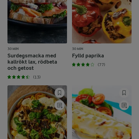
30 MIN
30 MIN
Surdegsmacka med
Fylld paprika
kallrökt lax, rödbeta
(77)
och getost
(13)