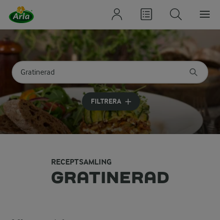
Sök på kategori eller ingrediens
Skriv in sökord för att få förslag
FILTRERA
RECEPTSAMLING
GRATINERAD