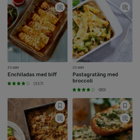
25 MIN
25 MIN
Enchiladas med biff
Pastagratäng med
broccoli
(337)
(80)