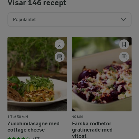
Visar
146
recept
Popularitet
1 TIM 30 MIN
40 MIN
Zucchinilasagne med
Färska rödbetor
cottage cheese
gratinerade med
vitost
(53)