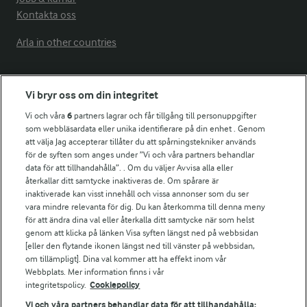
Kontakta oss
Arla in other countries
Fler Arlasajter
Vi bryr oss om din integritet
Vi och våra
6
partners lagrar och får tillgång till personuppgifter
För ägare
som webbläsardata eller unika identifierare på din enhet . Genom
att välja Jag accepterar tillåter du att spårningstekniker används
Arlas kundportal
för de syften som anges under ”Vi och våra partners behandlar
Arla.com
data för att tillhandahålla”. . Om du väljer Avvisa alla eller
Falbygdens Ost
återkallar ditt samtycke inaktiveras de. Om spårare är
Arla webbshop
inaktiverade kan visst innehåll och vissa annonser som du ser
vara mindre relevanta för dig. Du kan återkomma till denna meny
Bildbank
för att ändra dina val eller återkalla ditt samtycke när som helst
genom att klicka på länken Visa syften längst ned på webbsidan
[eller den flytande ikonen längst ned till vänster på webbsidan,
om tillämpligt]. Dina val kommer att ha effekt inom vår
Följ oss
Webbplats. Mer information finns i vår
integritetspolicy.
Cookiepolicy
Vi och våra partners behandlar data för att tillhandahålla: