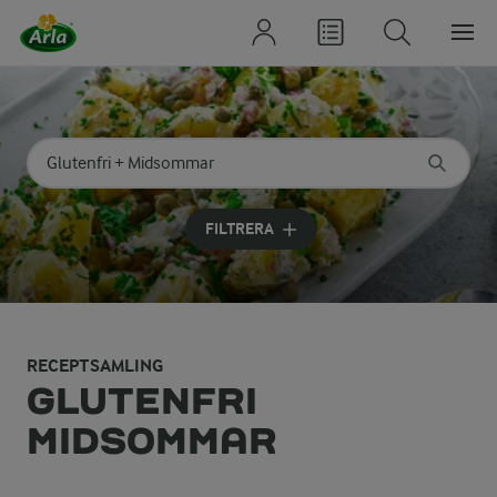
Sök på kategori eller ingrediens
Skriv in sökord för att få förslag
FILTRERA
RECEPTSAMLING
GLUTENFRI
MIDSOMMAR