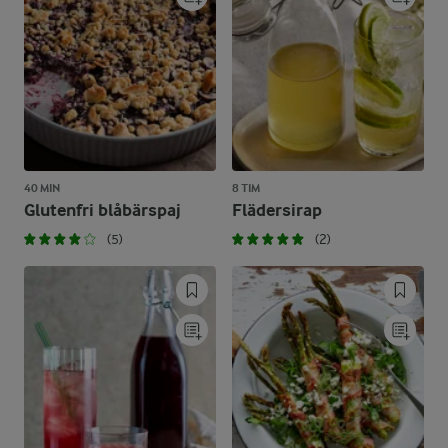
40 MIN
8 TIM
Glutenfri blåbärspaj
Flädersirap
(5)
(2)