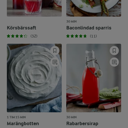
30 MIN
Körsbärssaft
Baconlindad sparris
(32)
(11)
1 TIM 15 MIN
30 MIN
Marängbotten
Rabarbersirap