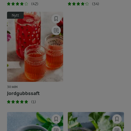
(42)
(34)
Nytt
30 MIN
Jordgubbssaft
(1)