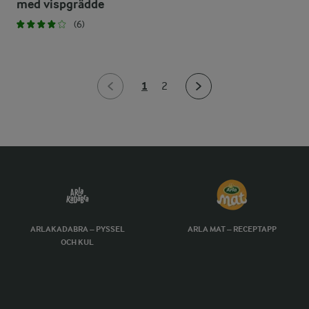
med vispgrädde
(6)
1
2
ARLAKADABRA – PYSSEL
ARLA MAT – RECEPTAPP
OCH KUL