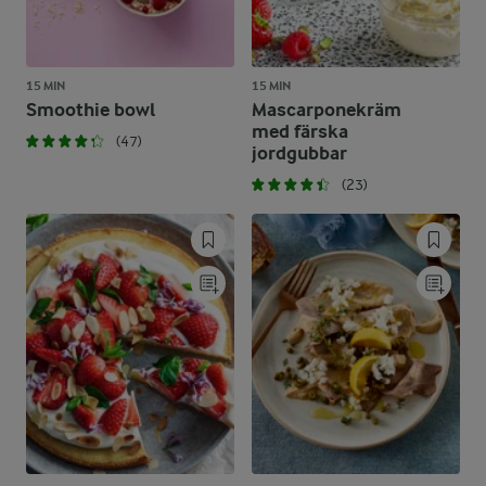
15 MIN
15 MIN
Smoothie bowl
Mascarponekräm
med färska
(47)
jordgubbar
(23)