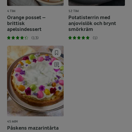
4 TIM
12 TIM
Orange posset –
Potatisterrin med
brittisk
anjovislök och brynt
apelsindessert
smörkräm
(13)
(1)
45 MIN
Påskens mazarintårta