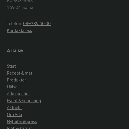
PO BOX 4083

169 04  Solna
Telefon:
08−789 50 00
Kontakta oss
Arla.se
Start
Recept & mat
Produkter
Hälsa
Arlakadabra
Event & sponsring
Aktuellt
Om Arla
Nyheter & press
Jobb & karriär