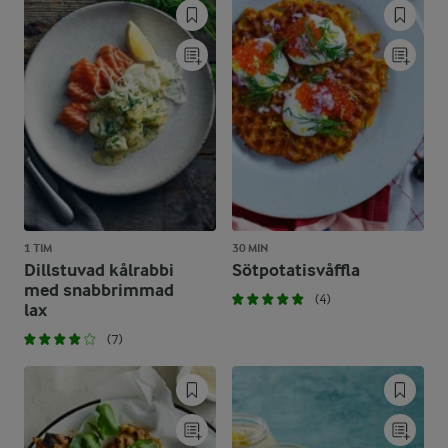
1 TIM
30 MIN
Dillstuvad kålrabbi
Sötpotatisvåffla
med snabbrimmad
(4)
lax
(7)