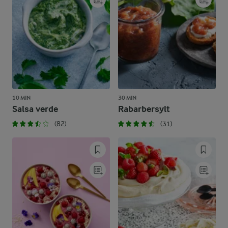
10 MIN
30 MIN
Salsa verde
Rabarbersylt
(82)
(31)