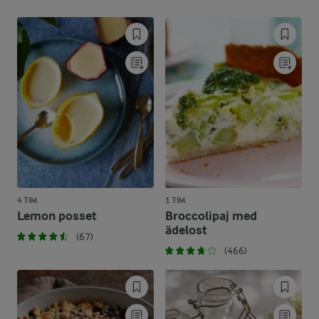
4 TIM
1 TIM
Lemon posset
Broccolipaj med
ädelost
(67)
(466)