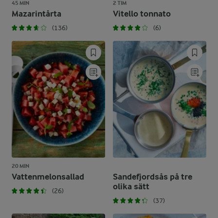
45 MIN
2 TIM
Mazarintårta
Vitello tonnato
(136)
(6)
20 MIN
Vattenmelonsallad
Sandefjordsås på tre
olika sätt
(26)
(37)