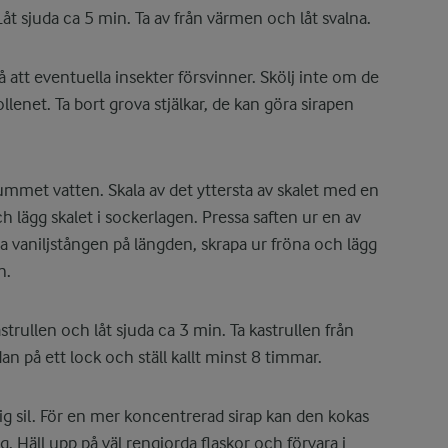
åt sjuda ca 5 min. Ta av från värmen och låt svalna.
å att eventuella insekter försvinner. Skölj inte om de
llenet. Ta bort grova stjälkar, de kan göra sirapen
jummet vatten. Skala av det yttersta av skalet med en
ch lägg skalet i sockerlagen. Pressa saften ur en av
la vaniljstången på längden, skrapa ur fröna och lägg
n.
rullen och låt sjuda ca 3 min. Ta kastrullen från
an på ett lock och ställ kallt minst 8 timmar.
g sil. För en mer koncentrerad sirap kan den kokas
g. Häll upp på väl rengjorda flaskor och förvara i