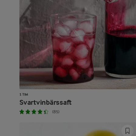
1 TIM
Svartvinbärssaft
(85)