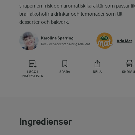
sirapen en frisk och aromatisk karaktär som passar li
bra i alkoholfria drinkar och lemonader som till
desserter och bakverk.
Karolina Sparring
Arla Mat
Kock och receptansvarig Arla Mat
LÄGG I
SPARA
DELA
SKRIV 
INKÖPSLISTA
Ingredienser