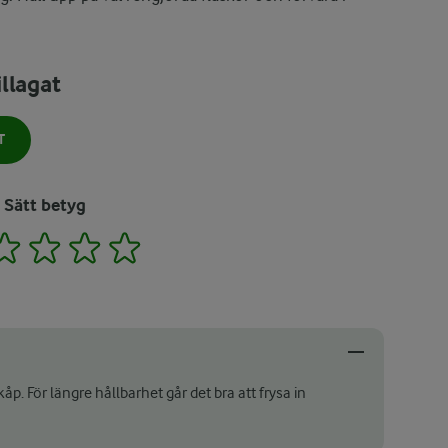
llagat
T
Sätt betyg
2
3
4
5
kåp. För längre hållbarhet går det bra att frysa in