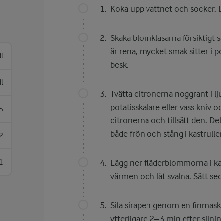
Koka upp vattnet och socker. L
Skaka blomklasarna försiktigt s
är rena, mycket smak sitter i po
dl
besk.
dl
Tvätta citronerna noggrant i l
potatisskalare eller vass kniv o
5
citronerna och tillsätt den. De
både frön och stång i kastrulle
2
1
Lägg ner fläderblommorna i kast
värmen och låt svalna. Sätt sed
Sila sirapen genom en finmaski
ytterligare 2–3 min efter silnin