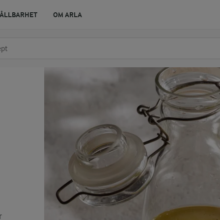
ÅLLBARHET
OM ARLA
r ingrediens
t få förslag
r