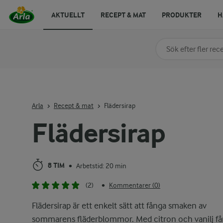
AKTUELLT
RECEPT & MAT
PRODUKTER
H
Sök på kategori elle
Skriv in sökord för at
Arla
Recept & mat
Flädersirap
Flädersirap
8 TIM
Arbetstid: 20 min
•
(2)
Kommentarer (0)
•
Flädersirap är ett enkelt sätt att fånga smaken av
sommarens fläderblommor. Med citron och vanilj få