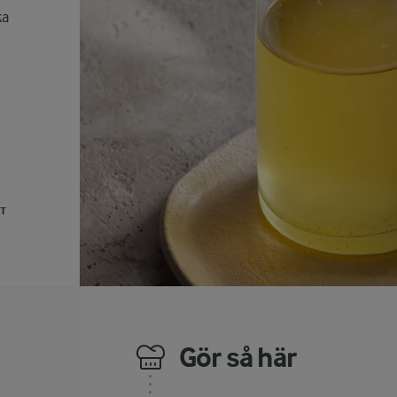
ka
UT
Gör så här