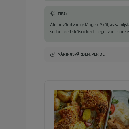
TIPS:
Återanvänd vaniljstången: Skölj av vaniljs
sedan med strösocker till eget vaniljsocke
NÄRINGSVÄRDEN, PER DL
Energi:
299 kcal
ENERGIDISTRIBUTION %
NÄRINGSVÄRDEN PER DL
-
2,8 g
Fiber:
2,2 %
1,6 g
Protein: