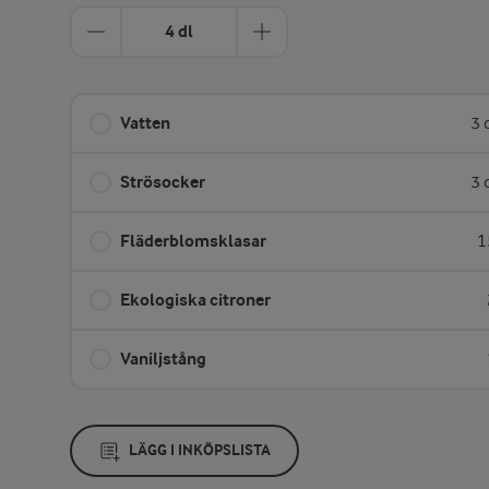
4 dl
Vatten
3 
Strösocker
3 
Fläderblomsklasar
1
Ekologiska citroner
Vaniljstång
LÄGG I INKÖPSLISTA