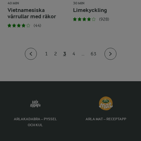
40 MIN
30 MIN
Vietnamesiska
Limekyckling
vårrullar med räkor
(928)
(44)
3
1
2
4
...
63
ARLAKADABRA – PYSSEL
ARLA MAT – RECEPTAPP
OCH KUL