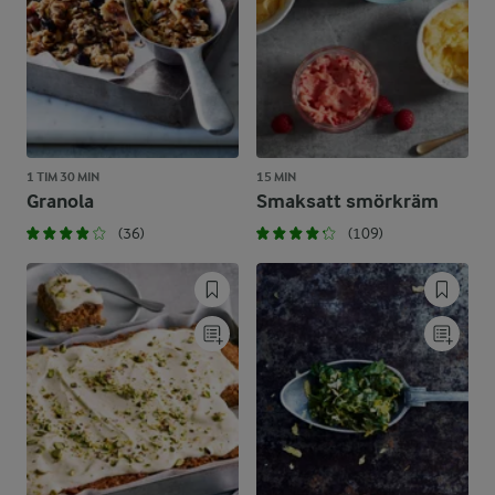
1 TIM 30 MIN
15 MIN
Granola
Smaksatt smörkräm
(36)
(109)