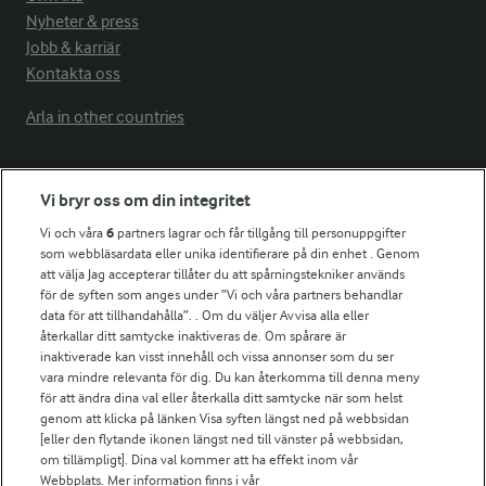
Nyheter & press
Jobb & karriär
Kontakta oss
Arla in other countries
Fler Arlasajter
Vi bryr oss om din integritet
Vi och våra
6
partners lagrar och får tillgång till personuppgifter
För ägare
som webbläsardata eller unika identifierare på din enhet . Genom
att välja Jag accepterar tillåter du att spårningstekniker används
Arlas kundportal
för de syften som anges under ”Vi och våra partners behandlar
Arla.com
data för att tillhandahålla”. . Om du väljer Avvisa alla eller
Falbygdens Ost
återkallar ditt samtycke inaktiveras de. Om spårare är
Arla webbshop
inaktiverade kan visst innehåll och vissa annonser som du ser
vara mindre relevanta för dig. Du kan återkomma till denna meny
Bildbank
för att ändra dina val eller återkalla ditt samtycke när som helst
genom att klicka på länken Visa syften längst ned på webbsidan
[eller den flytande ikonen längst ned till vänster på webbsidan,
om tillämpligt]. Dina val kommer att ha effekt inom vår
Följ oss
Webbplats. Mer information finns i vår