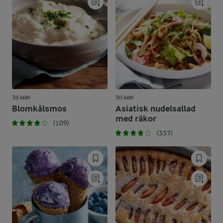
30 MIN
30 MIN
Blomkålsmos
Asiatisk nudelsallad
med räkor
(109)
(337)