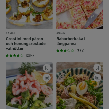
15 MIN
45 MIN
Crostini med päron
Rabarberkaka i
och honungsrostade
långpanna
valnötter
(861)
(254)