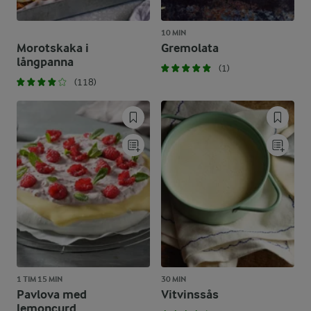
10 MIN
Morotskaka i
Gremolata
långpanna
(1)
(118)
1 TIM 15 MIN
30 MIN
Pavlova med
Vitvinssås
lemoncurd