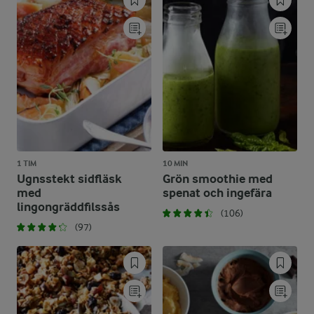
1 TIM
10 MIN
Ugnsstekt sidfläsk
Grön smoothie med
med
spenat och ingefära
lingongräddfilssås
(106)
(97)