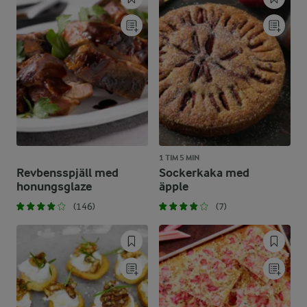
1 TIM 5 MIN
Revbensspjäll med
Sockerkaka med
honungsglaze
äpple
(146)
(7)