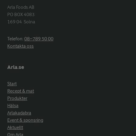
Arla Foods AB

PO BOX 4083

169 04  Solna
Telefon:
08−789 50 00
Kontakta oss
Arla.se
Start
Recept & mat
Produkter
Hälsa
Arlakadabra
Event & sponsring
Aktuellt
Om Arla