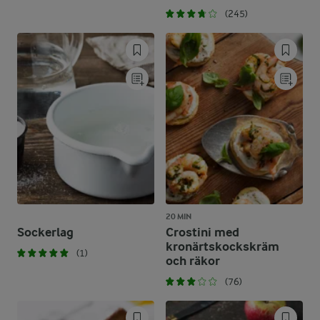
(245)
20 MIN
Sockerlag
Crostini med
kronärtskockskräm
(1)
och räkor
(76)