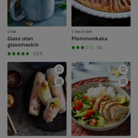
6 TIM
1 TIM 15 MIN
Glass utan
Plommonkaka
glassmaskin
(3)
(127)