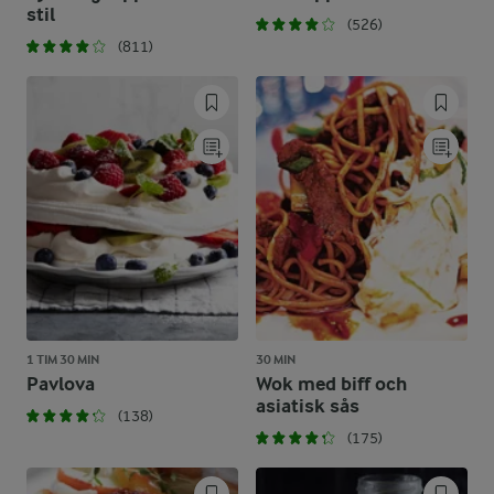
stil
(526)
(811)
1 TIM 30 MIN
30 MIN
Pavlova
Wok med biff och
asiatisk sås
(138)
(175)