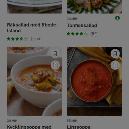
20 MIN
Räksallad med Rhode
Tonfisksallad
Island
(84)
(154)
20 MIN
35 MIN
Kycklingsoppa med
Linssoppa