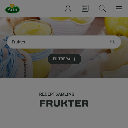
Sök på kategori eller ingrediens
Skriv in sökord för att få förslag
FILTRERA
RECEPTSAMLING
FRUKTER