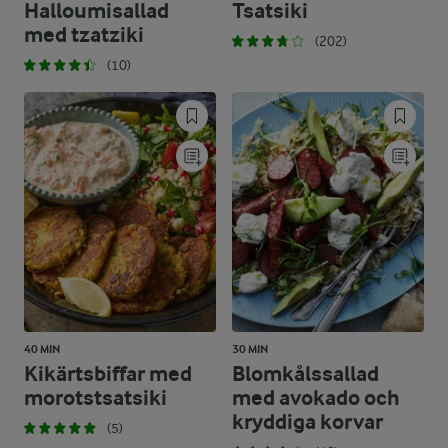
Halloumisallad
Tsatsiki
med tzatziki
(202)
(10)
40 MIN
30 MIN
Kikärtsbiffar med
Blomkålssallad
morotstsatsiki
med avokado och
kryddiga korvar
(5)