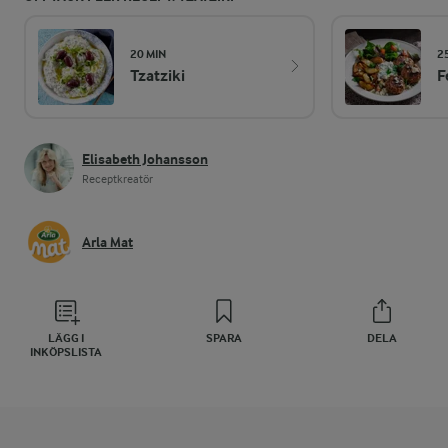
20 MIN
2
Tzatziki
F
Elisabeth Johansson
Receptkreatör
Arla Mat
LÄGG I
SPARA
DELA
INKÖPSLISTA