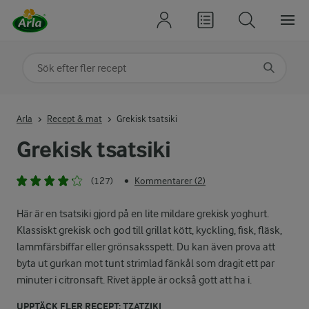
Sök på kategori eller ingrediens
Skriv in sökord för att få förslag
Arla
Recept & mat
Grekisk tsatsiki
Grekisk tsatsiki
(127)
Kommentarer (2)
•
Här är en tsatsiki gjord på en lite mildare grekisk yoghurt.
Klassiskt grekisk och god till grillat kött, kyckling, fisk, fläsk,
lammfärsbiffar eller grönsaksspett. Du kan även prova att
byta ut gurkan mot tunt strimlad fänkål som dragit ett par
minuter i citronsaft. Rivet äpple är också gott att ha i.
UPPTÄCK FLER RECEPT: TZATZIKI