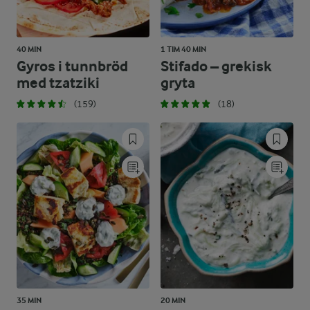
40 MIN
1 TIM 40 MIN
Gyros i tunnbröd
Stifado – grekisk
med tzatziki
gryta
(159)
(18)
35 MIN
20 MIN