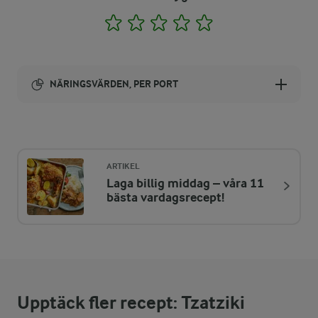
1
2
3
4
5
NÄRINGSVÄRDEN, PER PORT
Energi:
130 kcal
ARTIKEL
Laga billig middag – våra 11
ENERGIDISTRIBUTION %
NÄRINGSVÄRDEN PER PORT
bästa vardagsrecept!
-
0 g
Fiber:
11,9 %
3,8 g
Protein:
Upptäck fler recept: Tzatziki
73,7 %
10,8 g
Fett: