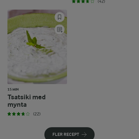
(42)
15 MIN
Tsatsiki med
mynta
(22)
FLER RECEPT