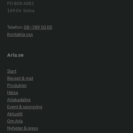
PO BOX 4083

169 04  Solna
Telefon:
08−789 50 00
Kontakta oss
Arla.se
Start
Recept & mat
Produkter
Hälsa
Arlakadabra
Event & sponsring
Aktuellt
Om Arla
Nyheter & press