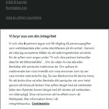
Jobb & karriär
Kontakta oss
Arla in other countries
Fler Arlasajter
Vi bryr oss om din integritet
Vi och våra
6
partners lagrar och får tillgång till personuppgifter
För ägare
som webbläsardata eller unika identifierare på din enhet . Genom
att välja Jag accepterar tillåter du att spårningstekniker används
Arlas kundportal
för de syften som anges under ”Vi och våra partners behandlar
Arla.com
data för att tillhandahålla”. . Om du väljer Avvisa alla eller
Falbygdens Ost
återkallar ditt samtycke inaktiveras de. Om spårare är
Arla webbshop
inaktiverade kan visst innehåll och vissa annonser som du ser
vara mindre relevanta för dig. Du kan återkomma till denna meny
Bildbank
för att ändra dina val eller återkalla ditt samtycke när som helst
genom att klicka på länken Visa syften längst ned på webbsidan
[eller den flytande ikonen längst ned till vänster på webbsidan,
om tillämpligt]. Dina val kommer att ha effekt inom vår
Följ oss
Webbplats. Mer information finns i vår
integritetspolicy.
Cookiepolicy