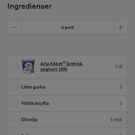
Ingredienser
4 port
Arla Köket® Grekisk
3 dl
yoghurt 10%
Liten gurka
1
Vitlöksklyfta
1
Olivolja
1 msk