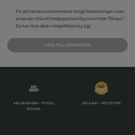
För att hantera kommentarer enligt beskrivningen ovan
använder Arla ett tredjepartsverktyg som heter "Disqus".
Du kan läsa deras integritetspolicy
här
.
LÄGG TILL KOMMENTAR
ARLAKADABRA – PYSSEL
ARLA MAT – RECEPTAPP
OCH KUL