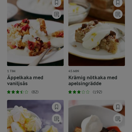
1 TIM
45 MIN
Äppelkaka med
Krämig nötkaka med
vaniljsås
apelsingrädde
(82)
(192)