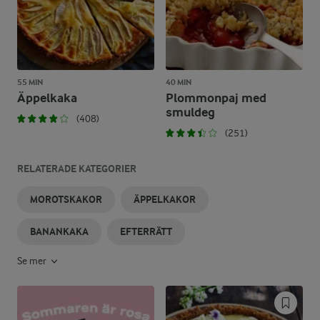
55 MIN
40 MIN
Äppelkaka
Plommonpaj med
smuldeg
(408)
(251)
RELATERADE KATEGORIER
MOROTSKAKOR
ÄPPELKAKOR
BANANKAKA
EFTERRÄTT
Se mer