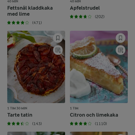
40 MIN
40 MIN
Fettsnål kladdkaka
Apfelstrudel
med lime
(202)
(471)
1 TIM 30 MIN
1 TIM
Tarte tatin
Citron och limekaka
(143)
(1110)