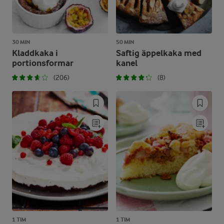
30 MIN
50 MIN
Kladdkaka i
Saftig äppelkaka med
portionsformar
kanel
(206)
(8)
1 TIM
1 TIM