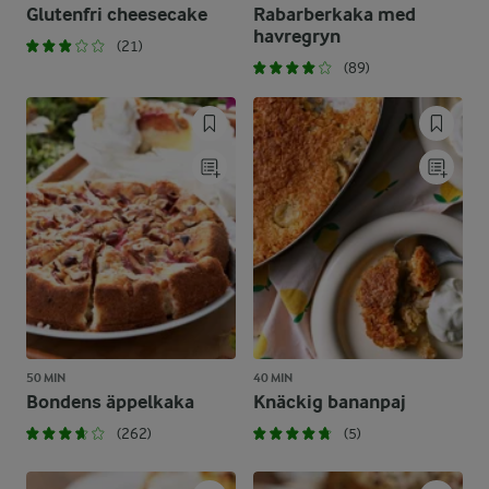
Glutenfri cheesecake
Rabarberkaka med
havregryn
(21)
(89)
50 MIN
40 MIN
Bondens äppelkaka
Knäckig bananpaj
(262)
(5)