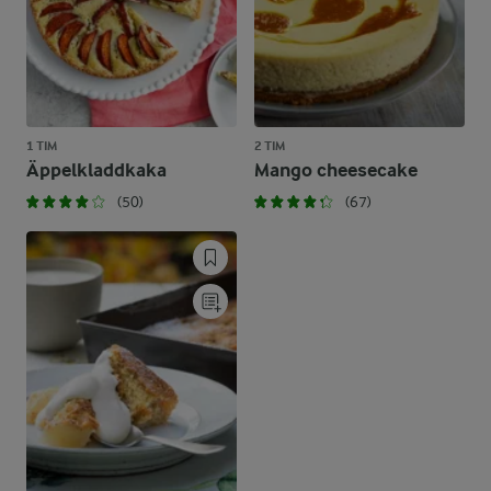
1 TIM
2 TIM
Äppelkladdkaka
Mango cheesecake
(50)
(67)