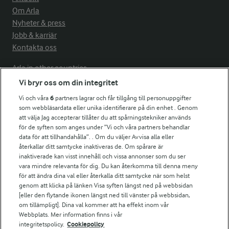
Om Arla
Nyheter & press
Jobb & karriär
Kontakta oss
Arla in other countries
Vi bryr oss om din integritet
Vi och våra
6
partners lagrar och får tillgång till personuppgifter
Fler Arlasajter
som webbläsardata eller unika identifierare på din enhet . Genom
att välja Jag accepterar tillåter du att spårningstekniker används
för de syften som anges under ”Vi och våra partners behandlar
För ägare
data för att tillhandahålla”. . Om du väljer Avvisa alla eller
Arlas kundportal
återkallar ditt samtycke inaktiveras de. Om spårare är
Arla.com
inaktiverade kan visst innehåll och vissa annonser som du ser
vara mindre relevanta för dig. Du kan återkomma till denna meny
Falbygdens Ost
för att ändra dina val eller återkalla ditt samtycke när som helst
Arla webbshop
genom att klicka på länken Visa syften längst ned på webbsidan
Bildbank
[eller den flytande ikonen längst ned till vänster på webbsidan,
om tillämpligt]. Dina val kommer att ha effekt inom vår
Webbplats. Mer information finns i vår
integritetspolicy.
Cookiepolicy