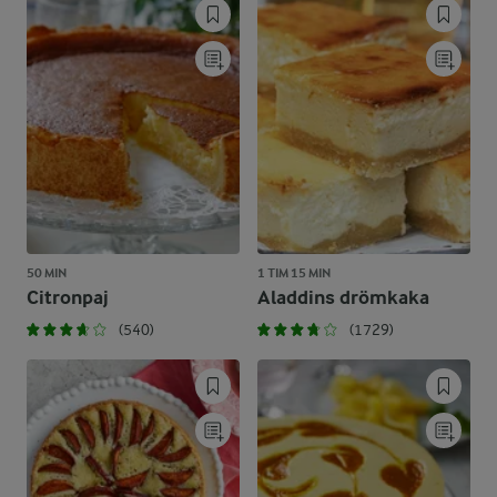
50 MIN
1 TIM 15 MIN
Citronpaj
Aladdins drömkaka
(540)
(1729)