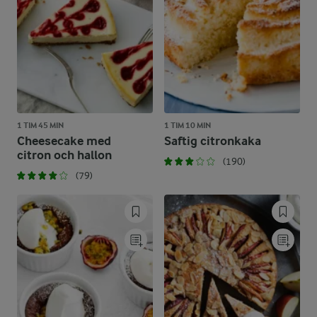
1 TIM 45 MIN
1 TIM 10 MIN
Cheesecake med
Saftig citronkaka
citron och hallon
(190)
(79)