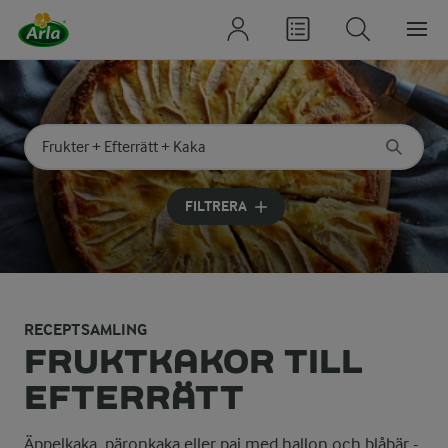
Sök på kategori eller ingrediens
Skriv in sökord för att få förslag
FILTRERA
RECEPTSAMLING
FRUKTKAKOR TILL
EFTERRÄTT
Äppelkaka, päronkaka eller paj med hallon och blåbär -