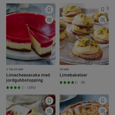
2 TIM 50 MIN
30 MIN
Limecheesecake med
Limebakelser
jordgubbstopping
(9)
(395)