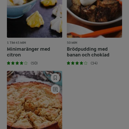
1 TIM 45 MIN
50 MIN
Minimaränger med
Brödpudding med
citron
banan och choklad
(50)
(34)