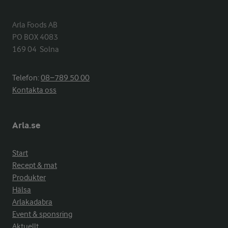
Arla Foods AB

PO BOX 4083

169 04  Solna
Telefon:
08−789 50 00
Kontakta oss
Arla.se
Start
Recept & mat
Produkter
Hälsa
Arlakadabra
Event & sponsring
Aktuellt