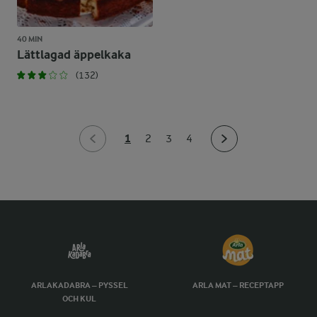
40 MIN
Lättlagad äppelkaka
(132)
1
2
3
4
ARLAKADABRA – PYSSEL
ARLA MAT – RECEPTAPP
OCH KUL