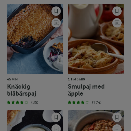
45 MIN
1 TIM 5 MIN
Knäckig
Smulpaj med
blåbärspaj
äpple
(85)
(774)