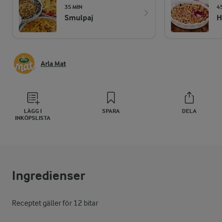
35 MIN
4
Smulpaj
H
Arla Mat
LÄGG I
SPARA
DELA
INKÖPSLISTA
Ingredienser
Receptet gäller för 12 bitar