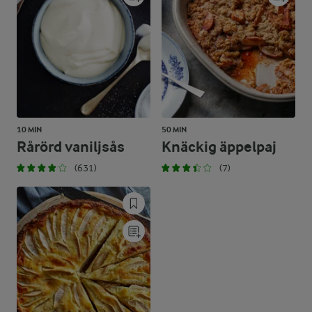
10 MIN
50 MIN
Rårörd vaniljsås
Knäckig äppelpaj
(631)
(7)