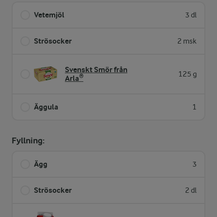
Vetemjöl
3 dl
Strösocker
2 msk
Svenskt Smör från
125 g
Arla®
Äggula
1
Fyllning:
Ägg
3
Strösocker
2 dl