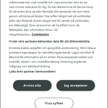
Arla webbshop
inaktiverade kan visst innehåll och vissa annonser som du ser
vara mindre relevanta för dig. Du kan återkomma till denna meny
Bildbank
för att ändra dina val eller återkalla ditt samtycke när som helst
genom att klicka på länken Visa syften längst ned på webbsidan
[eller den flytande ikonen längst ned till vänster på webbsidan,
om tillämpligt]. Dina val kommer att ha effekt inom vår
Följ oss
Webbplats. Mer information finns i vår
integritetspolicy.
Cookiepolicy
Vi och våra partners behandlar data för att tillhandahålla:
Använda exakta uppgifter om geografisk positionering. Aktivt läsa av
enhetens egenskaper för identifieringsändamål. Lagra och/eller få
åtkomst till information på en enhet. Personanpassad reklam och
innehåll, reklam- och innehållsmätning, forskning angående
målgrupp och tjänsteutveckling.
Lista över partner (leverantörer)
© 2026 Arla Foods
Ändra cookie-inställningar
Avvisa alla
Jag accepterar
Integritetspolicy
Om cookies
Visa syften
GÖR SÅ HÄR
INGREDIENSER