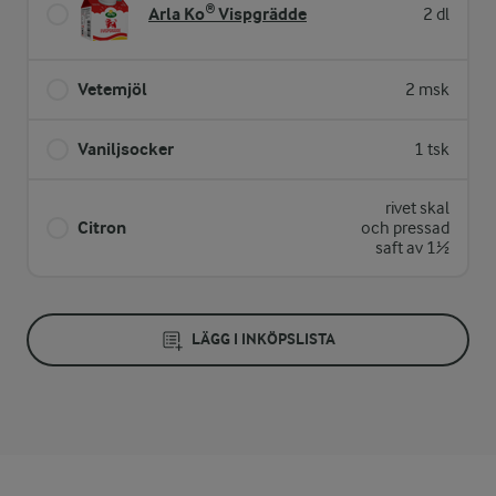
Arla Ko® Vispgrädde
2 dl
Vetemjöl
2 msk
Vaniljsocker
1 tsk
rivet skal
Citron
och pressad
saft av 1½
LÄGG I INKÖPSLISTA