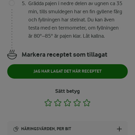
Grädda pajen i nedre delen av ugnen ca 35
min, tills smuldegen har en fin gyllene färg
och fyllningen har stelnat. Du kan även
testa med en termometer, om fyllningen
är 80°–85° är pajen klar. Låt kallna.
Markera receptet som tillagat
JAG HAR LAGAT DET HÄR RECEPTET
Sätt betyg
1
2
3
4
5
NÄRINGSVÄRDEN, PER BIT