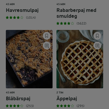
45 MIN
45 MIN
Havresmulpaj
Rabarberpaj med
smuldeg
(1014)
(5622)
45 MIN
2 TIM
Blåbärspaj
Äppelpaj
(253)
(295)