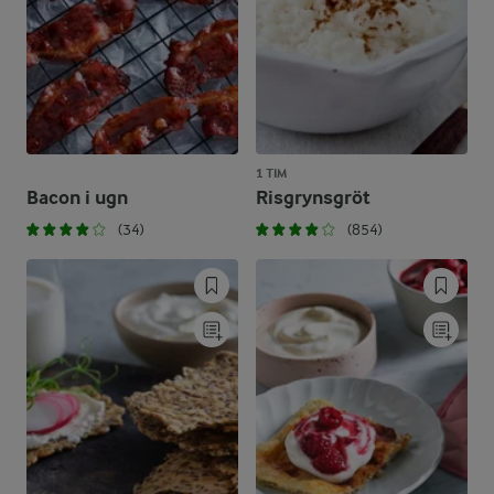
1 TIM
Bacon i ugn
Risgrynsgröt
(34)
(854)