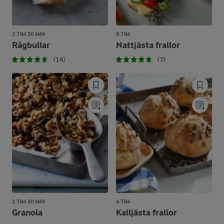
2 TIM 30 MIN
8 TIM
Rågbullar
Nattjästa frallor
(14)
(7)
1 TIM 30 MIN
4 TIM
Granola
Kalljästa frallor