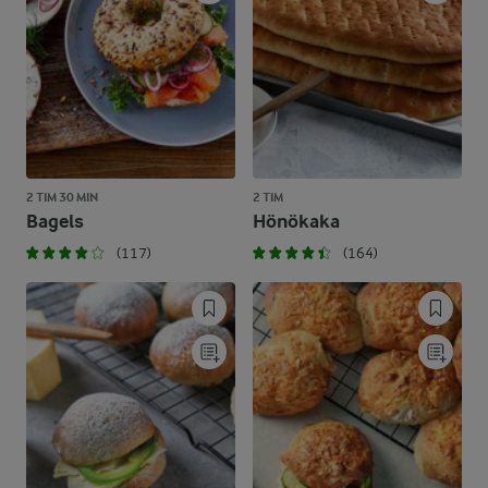
2 TIM 30 MIN
2 TIM
Bagels
Hönökaka
(117)
(164)