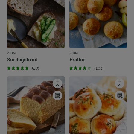
2 TIM
2 TIM
Surdegsbröd
Frallor
(29)
(103)