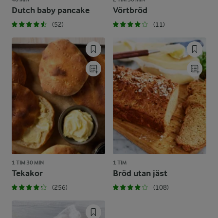
Dutch baby pancake
Vörtbröd
(52)
(11)
1 TIM 30 MIN
1 TIM
Tekakor
Bröd utan jäst
(256)
(108)