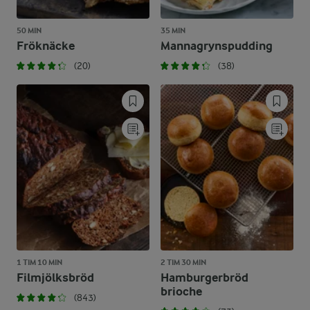
50 MIN
35 MIN
Fröknäcke
Mannagrynspudding
(20)
(38)
1 TIM 10 MIN
2 TIM 30 MIN
Filmjölksbröd
Hamburgerbröd
brioche
(843)