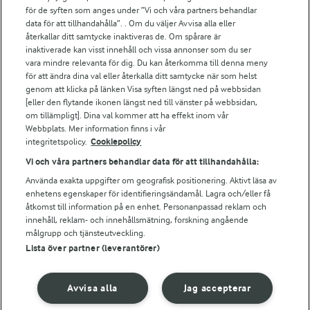
för de syften som anges under ”Vi och våra partners behandlar
Arla.com
data för att tillhandahålla”. . Om du väljer Avvisa alla eller
Falbygdens Ost
återkallar ditt samtycke inaktiveras de. Om spårare är
Arla webbshop
inaktiverade kan visst innehåll och vissa annonser som du ser
vara mindre relevanta för dig. Du kan återkomma till denna meny
Bildbank
för att ändra dina val eller återkalla ditt samtycke när som helst
genom att klicka på länken Visa syften längst ned på webbsidan
[eller den flytande ikonen längst ned till vänster på webbsidan,
om tillämpligt]. Dina val kommer att ha effekt inom vår
Följ oss
Webbplats. Mer information finns i vår
integritetspolicy.
Cookiepolicy
Vi och våra partners behandlar data för att tillhandahålla:
Använda exakta uppgifter om geografisk positionering. Aktivt läsa av
enhetens egenskaper för identifieringsändamål. Lagra och/eller få
åtkomst till information på en enhet. Personanpassad reklam och
innehåll, reklam- och innehållsmätning, forskning angående
målgrupp och tjänsteutveckling.
Lista över partner (leverantörer)
© 2026 Arla Foods
Ändra cookie-inställningar
Avvisa alla
Jag accepterar
Integritetspolicy