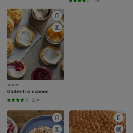
(73)
30 MIN
Glutenfria scones
(59)