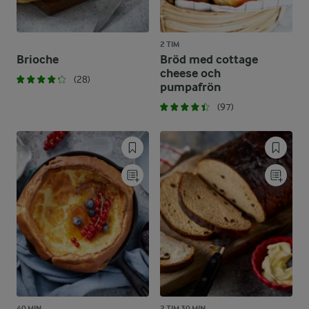
2 TIM
Brioche
Bröd med cottage
cheese och
(28)
pumpafrön
(97)
40 MIN
2 TIM 30 MIN