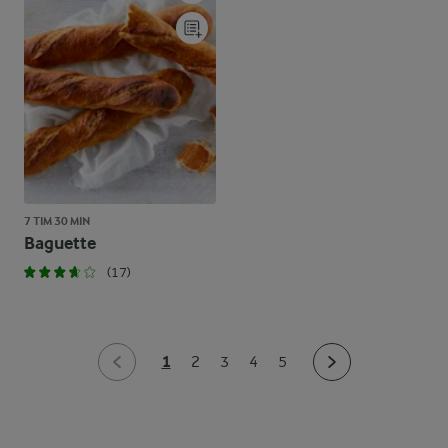
7 TIM 30 MIN
Baguette
(17)
1
2
3
4
5