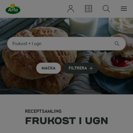
Sök på kategori eller ingrediens
Skriv in sökord för att få förslag
MACKA
FILTRERA
RECEPTSAMLING
FRUKOST I UGN