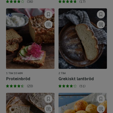
(36)
(17)
1 TIM 10 MIN
2 TIM
Proteinbröd
Grekiskt lantbröd
(20)
(51)