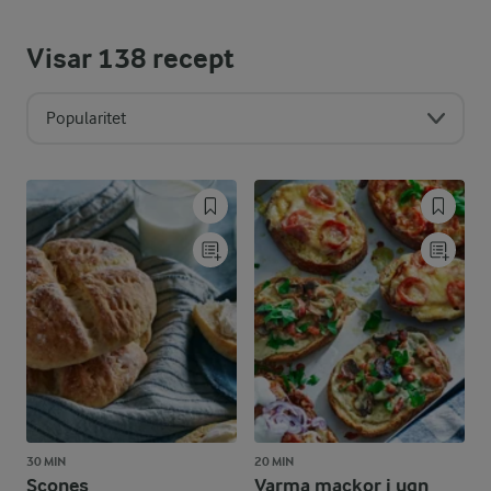
Visar
138
recept
Popularitet
30 MIN
20 MIN
Scones
Varma mackor i ugn