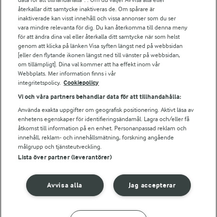
Falbygdens Ost
återkallar ditt samtycke inaktiveras de. Om spårare är
Arla webbshop
inaktiverade kan visst innehåll och vissa annonser som du ser
vara mindre relevanta för dig. Du kan återkomma till denna meny
Bildbank
för att ändra dina val eller återkalla ditt samtycke när som helst
genom att klicka på länken Visa syften längst ned på webbsidan
[eller den flytande ikonen längst ned till vänster på webbsidan,
om tillämpligt]. Dina val kommer att ha effekt inom vår
Följ oss
Webbplats. Mer information finns i vår
integritetspolicy.
Cookiepolicy
Vi och våra partners behandlar data för att tillhandahålla:
Använda exakta uppgifter om geografisk positionering. Aktivt läsa av
enhetens egenskaper för identifieringsändamål. Lagra och/eller få
åtkomst till information på en enhet. Personanpassad reklam och
innehåll, reklam- och innehållsmätning, forskning angående
målgrupp och tjänsteutveckling.
Lista över partner (leverantörer)
© 2026 Arla Foods
Ändra cookie-inställningar
Avvisa alla
Jag accepterar
Integritetspolicy
Om cookies