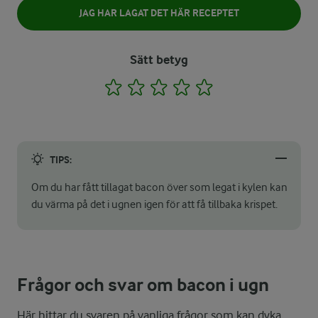
JAG HAR LAGAT DET HÄR RECEPTET
Sätt betyg
1
2
3
4
5
TIPS:
Om du har fått tillagat bacon över som legat i kylen kan
du värma på det i ugnen igen för att få tillbaka krispet.
Frågor och svar om bacon i ugn
Här hittar du svaren på vanliga frågor som kan dyka