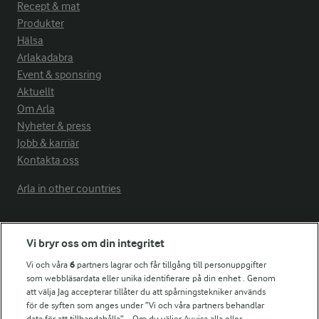
Recept & mat
Produkter
Hälsa
Arlakadabra
Event & sponsring
Aktuellt
Om Arla
Nyheter & press
Jobb & karriär
Kontakta oss
Arla in other countries
Fler Arlasajter
Vi bryr oss om din integritet
Vi och våra
6
partners lagrar och får tillgång till personuppgifter
För ägare
som webbläsardata eller unika identifierare på din enhet . Genom
att välja Jag accepterar tillåter du att spårningstekniker används
Arlas kundportal
för de syften som anges under ”Vi och våra partners behandlar
Arla.com
data för att tillhandahålla”. . Om du väljer Avvisa alla eller