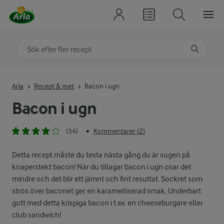
Sök på kategori eller ingrediens
Skriv in sökord för att få förslag
Arla
Recept & mat
Bacon i ugn
Bacon i ugn
(34)
Kommentarer (2)
•
Detta recept måste du testa nästa gång du är sugen på
knaperstekt bacon! När du tillagar bacon i ugn osar det
mindre och det blir ett jämnt och fint resultat. Sockret som
strös över baconet ger en karamelliserad smak. Underbart
gott med detta krispiga bacon i t.ex. en cheeseburgare eller
club sandwich!