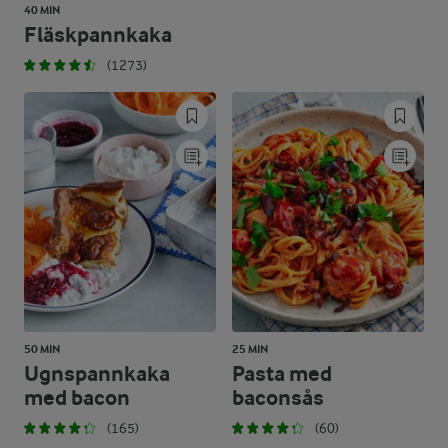
40 MIN
Fläskpannkaka
(1273)
50 MIN
25 MIN
Ugnspannkaka
Pasta med
med bacon
baconsås
(165)
(60)