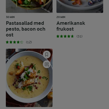
30 MIN
20 MIN
Pastasallad med
Amerikansk
pesto, bacon och
frukost
ost
(31)
(12)