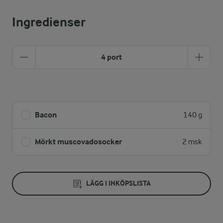
Ingredienser
4 port
Bacon
140 g
Mörkt muscovadosocker
2 msk
LÄGG I INKÖPSLISTA