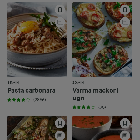
15 MIN
20 MIN
Pasta carbonara
Varma mackor i
ugn
(2866)
(70)