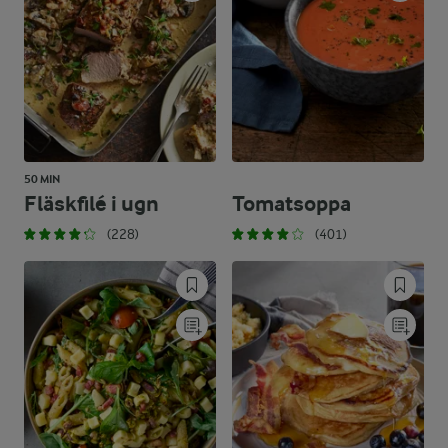
50 MIN
Fläskfilé i ugn
Tomatsoppa
(228)
(401)