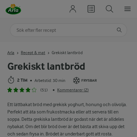
Sök på kategori eller ingrediens
Skriv in sökord för att få förslag
Arla
Recept & mat
Grekiskt lantbröd
Grekiskt lantbröd
2 TIM
Arbetstid: 30 min
•
FRYSBAR
(51)
Kommentarer (2)
•
Ett lättbakat bröd med grekisk yoghurt, honung och olivolja.
Perfekt att äta som frukostmacka eller att servera till en
soppa. Detta grekiska lantbröd är godast när det är alldeles
nybakat. Om det blir bröd över är det bästa att skiva upp det
och sedan frysa in. Brödet är underbart gott att rosta.