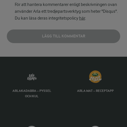
För att hantera kommentarer enligt beskrivningen ovan
använder Arla ett tredjepartsverktyg som heter "Disqus".
Du kan läsa deras integritetspolicy
här
.
LÄGG TILL KOMMENTAR
ARLAKADABRA – PYSSEL
ARLA MAT – RECEPTAPP
OCH KUL