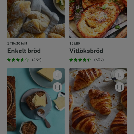
1 TIM 30 MIN
15 MIN
Enkelt bröd
Vitlöksbröd
(465)
(307)