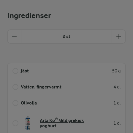
Ingredienser
2 st
Jäst
50 g
Vatten, fingervarmt
4 dl
Olivolja
1 dl
Arla Ko® Mild grekisk
1 dl
yoghurt