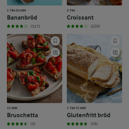
1 TIM 20 MIN
2 TIM
Bananbröd
Croissant
(317)
(220)
15 MIN
1 TIM 35 MIN
Bruschetta
Glutenfritt bröd
(5)
(59)