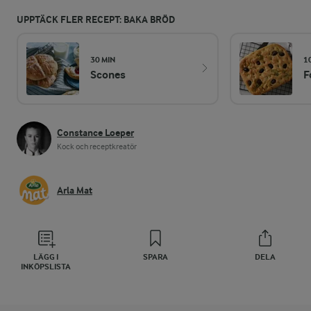
UPPTÄCK FLER RECEPT: BAKA BRÖD
30 MIN
1
Scones
F
Constance Loeper
Kock och receptkreatör
Arla Mat
LÄGG I
SPARA
DELA
INKÖPSLISTA