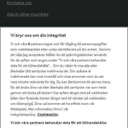
Kontakta oss
Arla in other countries
Fler Arlasajter
Vi bryr oss om din integritet
Vi och våra
6
partners lagrar och får tillgång till personuppgifter
För ägare
som webbläsardata eller unika identifierare på din enhet . Genom
att välja Jag accepterar tillåter du att spårningstekniker används
Arlas kundportal
för de syften som anges under ”Vi och våra partners behandlar
Arla.com
data för att tillhandahålla”. . Om du väljer Avvisa alla eller
Falbygdens Ost
återkallar ditt samtycke inaktiveras de. Om spårare är
inaktiverade kan visst innehåll och vissa annonser som du ser
Arla webbshop
vara mindre relevanta för dig. Du kan återkomma till denna meny
Bildbank
för att ändra dina val eller återkalla ditt samtycke när som helst
genom att klicka på länken Visa syften längst ned på webbsidan
[eller den flytande ikonen längst ned till vänster på webbsidan,
om tillämpligt]. Dina val kommer att ha effekt inom vår
Följ oss
Webbplats. Mer information finns i vår
integritetspolicy.
Cookiepolicy
Vi och våra partners behandlar data för att tillhandahålla: