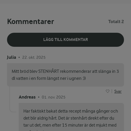
Kommentarer
Totalt 2
LÄGG TILL KOMMENTAR
Julia
22. okt. 2025
•
Mitt bröd blev STENHÅRT rekommenderar att slänga in 3
dl vatten i en form längst ner i ugnen :))
Svar
Andreas
01. nov. 2025
•
Har faktiskt bakat detta recept många gånger och
det blir aldrig hårt. Det är stenhårt direkt efter du
tar ut det, men efter 15 minuter är det mjukt med