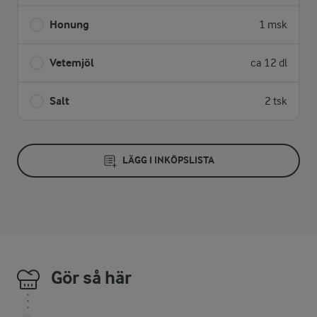
Honung
1 msk
Vetemjöl
ca 12 dl
Salt
2 tsk
LÄGG I INKÖPSLISTA
Gör så här