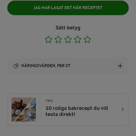
JAG HAR LAGAT DET HÄR RECEPTET
Sätt betyg
1
2
3
4
5
NÄRINGSVÄRDEN, PER ST
Energi:
1743 kcal
TIPS
10 roliga bakrecept du vill
ENERGIDISTRIBUTION %
NÄRINGSVÄRDEN PER ST
testa direkt!
-
13 g
Fiber: