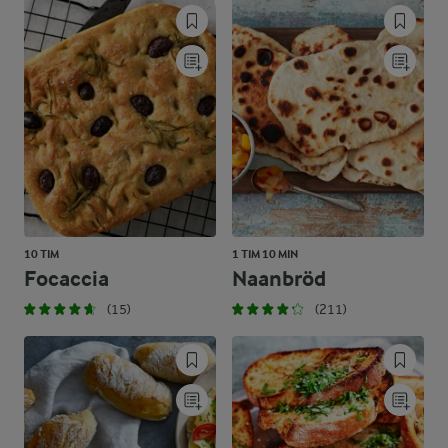
10 TIM
1 TIM 10 MIN
Focaccia
Naanbröd
(15)
(211)