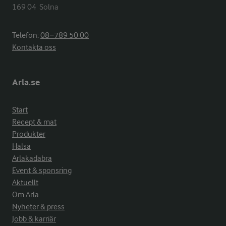
169 04  Solna
Telefon:
08−789 50 00
Kontakta oss
Arla.se
Start
Recept & mat
Produkter
Hälsa
Arlakadabra
Event & sponsring
Aktuellt
Om Arla
Nyheter & press
Jobb & karriär