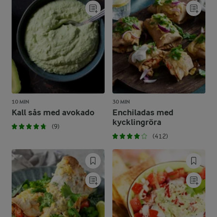
10 MIN
30 MIN
Kall sås med avokado
Enchiladas med
kycklingröra
(9)
(412)