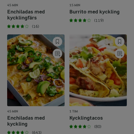
45 MIN
15 MIN
Enchiladas med
Burrito med kyckling
kycklingfärs
(119)
(16)
45 MIN
1 TIM
Enchiladas med
Kycklingtacos
kyckling
(80)
(643)