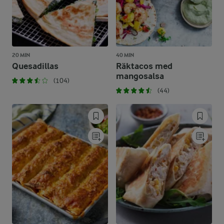
20 MIN
40 MIN
Quesadillas
Räktacos med
mangosalsa
(104)
(44)