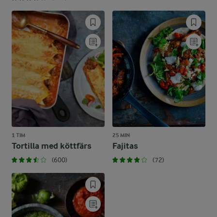
1 TIM
25 MIN
Tortilla med köttfärs
Fajitas
(600)
(72)