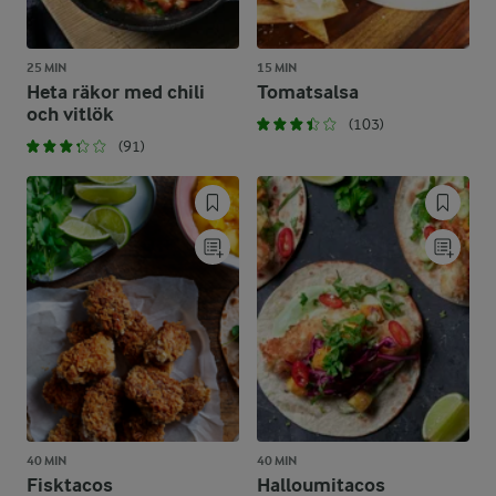
25 MIN
15 MIN
Heta räkor med chili
Tomatsalsa
och vitlök
(103)
(91)
40 MIN
40 MIN
Fisktacos
Halloumitacos