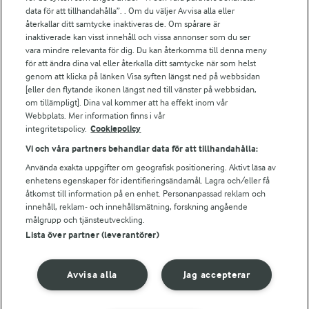
Arla.com
data för att tillhandahålla”. . Om du väljer Avvisa alla eller
Falbygdens Ost
återkallar ditt samtycke inaktiveras de. Om spårare är
Arla webbshop
inaktiverade kan visst innehåll och vissa annonser som du ser
vara mindre relevanta för dig. Du kan återkomma till denna meny
Bildbank
för att ändra dina val eller återkalla ditt samtycke när som helst
genom att klicka på länken Visa syften längst ned på webbsidan
[eller den flytande ikonen längst ned till vänster på webbsidan,
om tillämpligt]. Dina val kommer att ha effekt inom vår
Följ oss
Webbplats. Mer information finns i vår
integritetspolicy.
Cookiepolicy
Vi och våra partners behandlar data för att tillhandahålla:
Använda exakta uppgifter om geografisk positionering. Aktivt läsa av
enhetens egenskaper för identifieringsändamål. Lagra och/eller få
åtkomst till information på en enhet. Personanpassad reklam och
innehåll, reklam- och innehållsmätning, forskning angående
målgrupp och tjänsteutveckling.
Lista över partner (leverantörer)
© 2026 Arla Foods
Ändra cookie-inställningar
Avvisa alla
Jag accepterar
Integritetspolicy