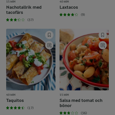
15 MIN
40 MIN
Nachotallrik med
Laxtacos
tacofärs
(9)
(37)
40 MIN
15 MIN
Taquitos
Salsa med tomat och
bönor
(17)
(36)