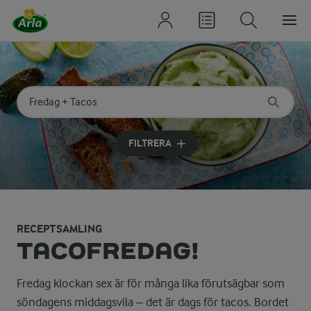
Sök på kategori eller ingrediens
Skriv in sökord för att få förslag
FILTRERA
RECEPTSAMLING
TACOFREDAG!
Fredag klockan sex är för många lika förutsägbar som
söndagens middagsvila – det är dags för tacos. Bordet