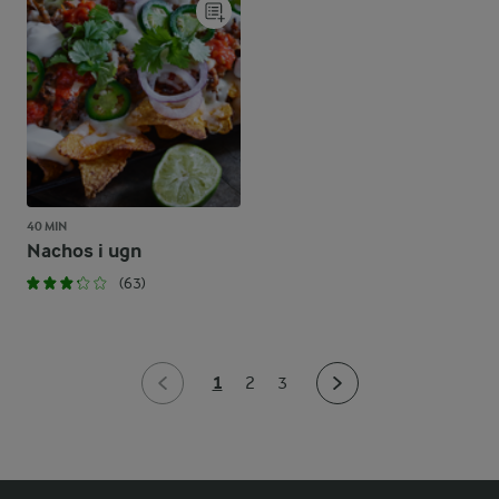
40 MIN
Nachos i ugn
(63)
1
2
3