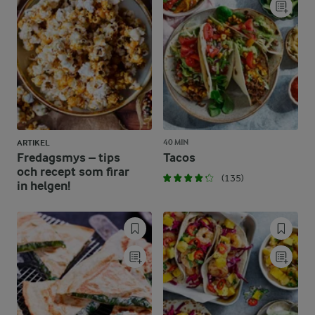
40 MIN
ARTIKEL
Fredagsmys – tips
Tacos
och recept som firar
(135)
in helgen!