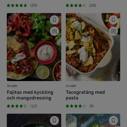
(29)
(20)
30 MIN
45 MIN
Fajitas med kyckling
Tacogratäng med
och mangodressing
pasta
(12)
(9)