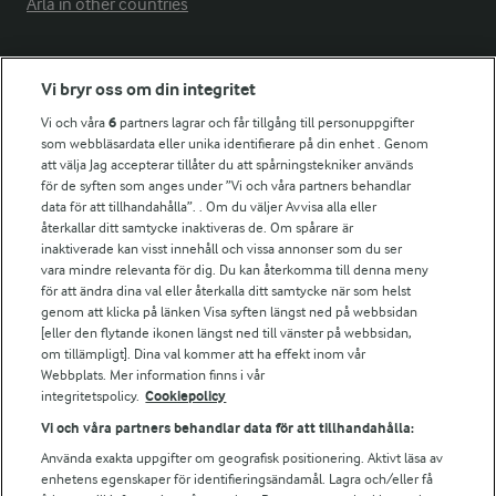
Arla in other countries
Fler Arlasajter
Vi bryr oss om din integritet
Vi och våra
6
partners lagrar och får tillgång till personuppgifter
För ägare
som webbläsardata eller unika identifierare på din enhet . Genom
att välja Jag accepterar tillåter du att spårningstekniker används
Arlas kundportal
för de syften som anges under ”Vi och våra partners behandlar
Arla.com
data för att tillhandahålla”. . Om du väljer Avvisa alla eller
Falbygdens Ost
återkallar ditt samtycke inaktiveras de. Om spårare är
Arla webbshop
inaktiverade kan visst innehåll och vissa annonser som du ser
vara mindre relevanta för dig. Du kan återkomma till denna meny
Bildbank
för att ändra dina val eller återkalla ditt samtycke när som helst
genom att klicka på länken Visa syften längst ned på webbsidan
[eller den flytande ikonen längst ned till vänster på webbsidan,
om tillämpligt]. Dina val kommer att ha effekt inom vår
Följ oss
Webbplats. Mer information finns i vår
integritetspolicy.
Cookiepolicy
Vi och våra partners behandlar data för att tillhandahålla:
Använda exakta uppgifter om geografisk positionering. Aktivt läsa av
enhetens egenskaper för identifieringsändamål. Lagra och/eller få