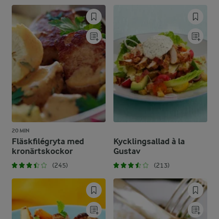
20 MIN
Fläskfilégryta med
Kycklingsallad à la
kronärtskockor
Gustav
(245)
(213)