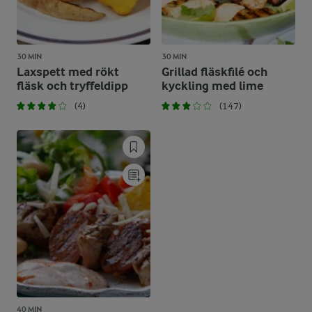
30 MIN
30 MIN
Laxspett med rökt
Grillad fläskfilé och
fläsk och tryffeldipp
kyckling med lime
(4)
(147)
40 MIN