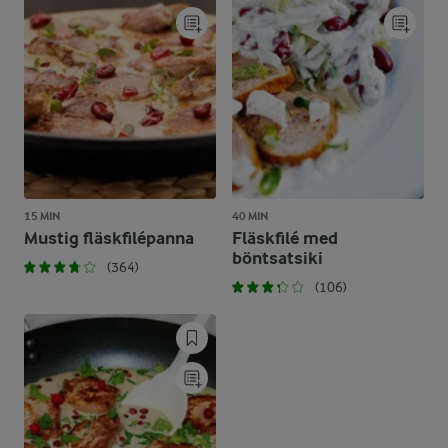
15 MIN
40 MIN
Mustig fläskfilépanna
Fläskfilé med
böntsatsiki
(364)
(106)