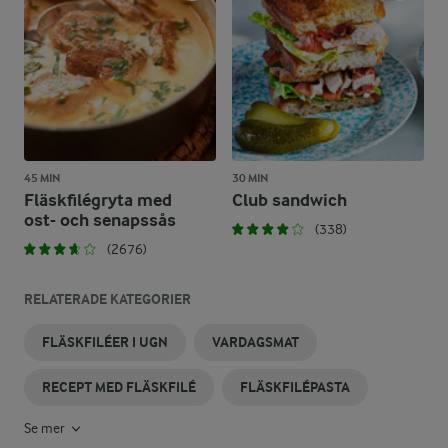
45 MIN
30 MIN
Fläskfilégryta med
Club sandwich
ost- och senapssås
(338)
(2676)
RELATERADE KATEGORIER
FLÄSKFILÉER I UGN
VARDAGSMAT
RECEPT MED FLÄSKFILÉ
FLÄSKFILÉPASTA
Se mer