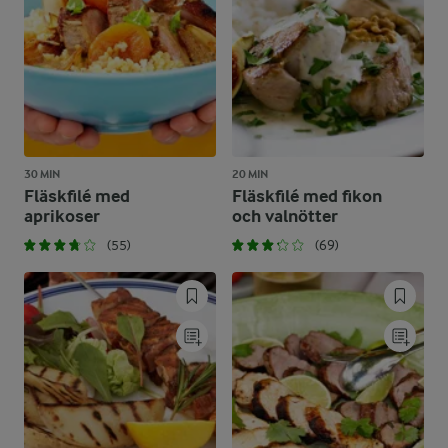
30 MIN
20 MIN
Fläskfilé med
Fläskfilé med fikon
aprikoser
och valnötter
(55)
(69)