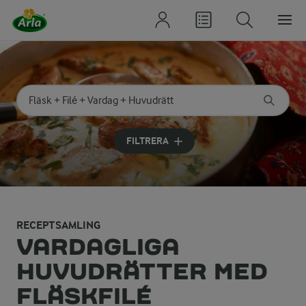
Sök på kategori eller ingrediens
Skriv in sökord för att få förslag
FILTRERA
RECEPTSAMLING
VARDAGLIGA
HUVUDRÄTTER MED
FLÄSKFILÉ