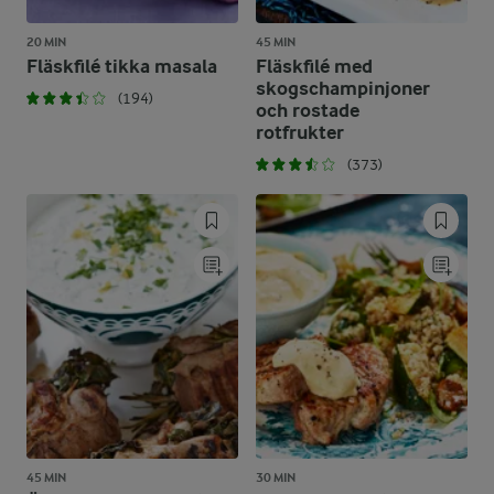
20 MIN
45 MIN
Fläskfilé tikka masala
Fläskfilé med
skogschampinjoner
(194)
och rostade
rotfrukter
(373)
45 MIN
30 MIN