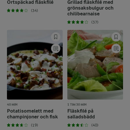
Örtspäckad fläskfilé
Grillad fläskfilé med
grönsaksbulgur och
(34)
chilibearnaise
(37)
40 MIN
1 TIM 30 MIN
Potatisomelett med
Fläskfilé på
champinjoner och fisk
salladsbädd
(19)
(40)