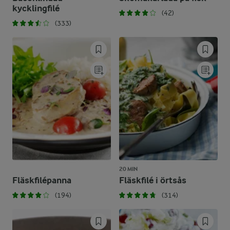
kycklingfilé
(42)
(333)
20 MIN
Fläskfilépanna
Fläskfilé i örtsås
(194)
(314)