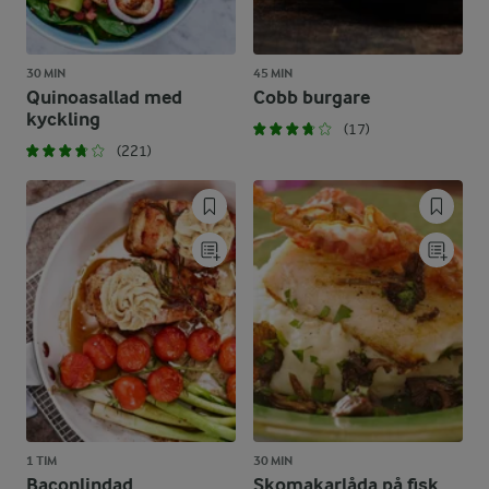
30 MIN
45 MIN
Quinoasallad med
Cobb burgare
kyckling
(17)
(221)
1 TIM
30 MIN
Baconlindad
Skomakarlåda på fisk