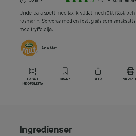
30 MIN
(4)
Kommentarer
•
Underbara spett med lax, kryddat med rökt fläsk och
rosmarin. Serveras med en festlig sås som smaksatts
med tryffelolja.
Arla Mat
LÄGG I
SPARA
DELA
SKRIV 
INKÖPSLISTA
Ingredienser