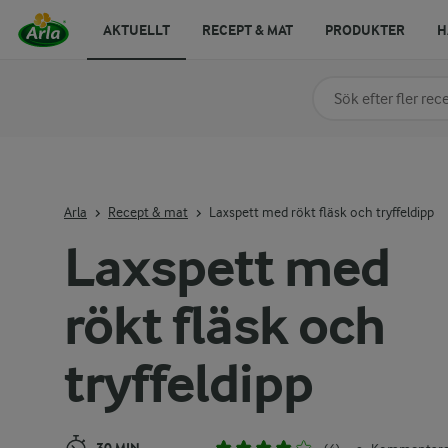
AKTUELLT
RECEPT & MAT
PRODUKTER
H
Sök på kategori elle
Skriv in sökord för at
Arla
Recept & mat
Laxspett med rökt fläsk och tryffeldipp
Laxspett med
rökt fläsk och
tryffeldipp