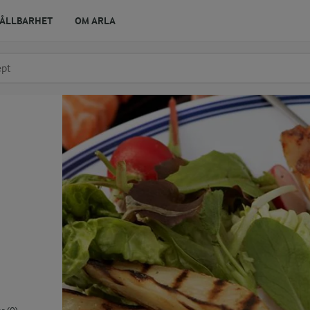
ÅLLBARHET
OM ARLA
r ingrediens
t få förslag