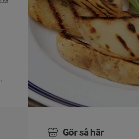
 (0)
UT
Gör så här