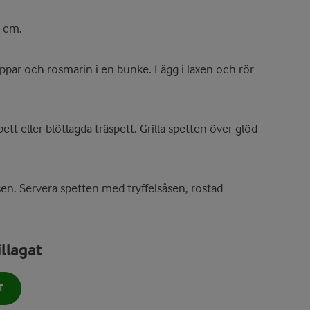
3 cm.
eppar och rosmarin i en bunke. Lägg i laxen och rör
pett eller blötlagda träspett. Grilla spetten över glöd
sen. Servera spetten med tryffelsåsen, rostad
llagat
T