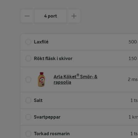
4 port
Laxfilé
500 
Rökt fläsk i skivor
150 
Arla Köket® Smör- &
2 ms
rapsolja
Salt
1 t
Svartpeppar
1 kr
Torkad rosmarin
1 t