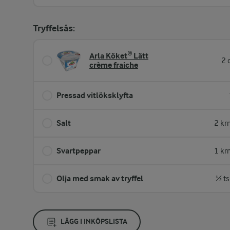
Tryffelsås:
Arla Köket® Lätt
2 
crème fraiche
Pressad vitlöksklyfta
Salt
2 kr
Svartpeppar
1 kr
Olja med smak av tryffel
½ ts
LÄGG I INKÖPSLISTA