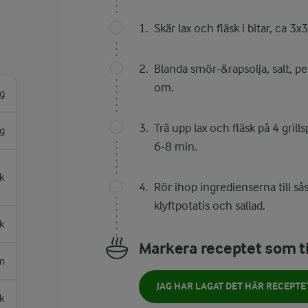
Skär lax och fläsk i bitar, ca 3x
Blanda smör-&rapsolja, salt, p
om.
g
Trä upp lax och fläsk på 4 grills
g
6-8 min.
k
Rör ihop ingredienserna till så
klyftpotatis och sallad.
sk
Markera receptet som ti
m
JAG HAR LAGAT DET HÄR RECEPTE
sk