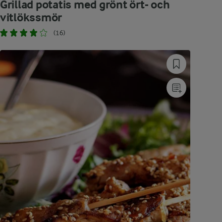
Grillad potatis med grönt ört- och
vitlökssmör
(16)