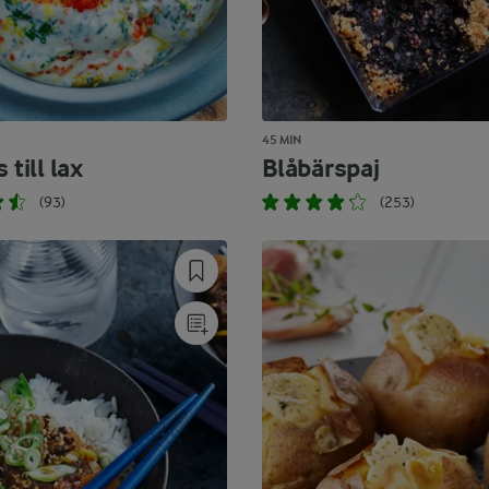
45 MIN
 till lax
Blåbärspaj
(93)
(253)