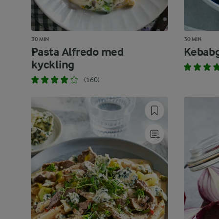
30 MIN
30 MIN
Pasta Alfredo med
Kebabg
kyckling
(160)