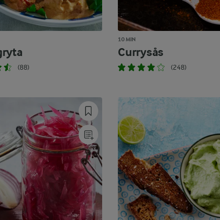
10 MIN
ryta
Currysås
(88)
(248)