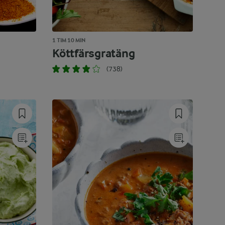
1 TIM 10 MIN
Köttfärsgratäng
(738)