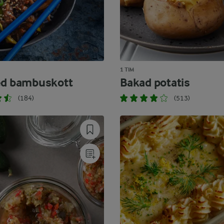
1 TIM
ed bambuskott
Bakad potatis
(184)
(513)