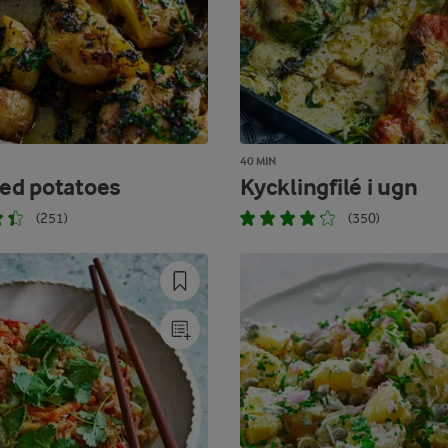
40 MIN
ed potatoes
Kycklingfilé i ugn
(251)
(350)