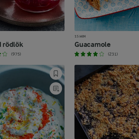
15 MIN
d rödlök
Guacamole
(975)
(231)