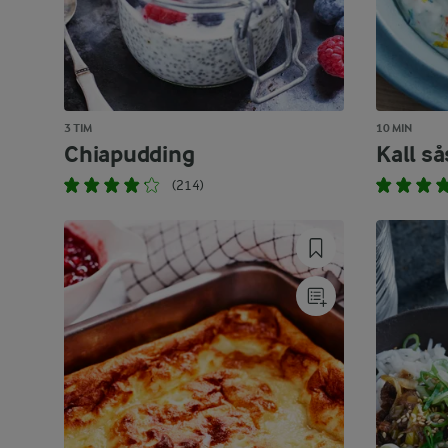
3 TIM
10 MIN
Chiapudding
Kall sås
(214)