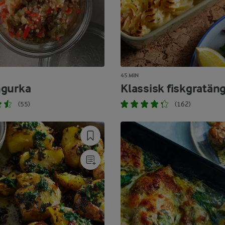
45 MIN
ngurka
Klassisk fiskgratän
(55)
(162)