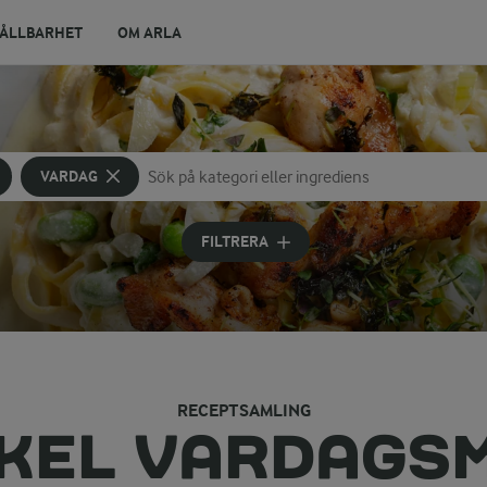
ÅLLBARHET
OM ARLA
VARDAG
Sök på kategori eller ingrediens
Skriv in sökord för att få förslag
FILTRERA
RECEPTSAMLING
KEL VARDAGS