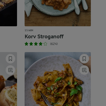
15 MIN
Korv Stroganoff
(624)