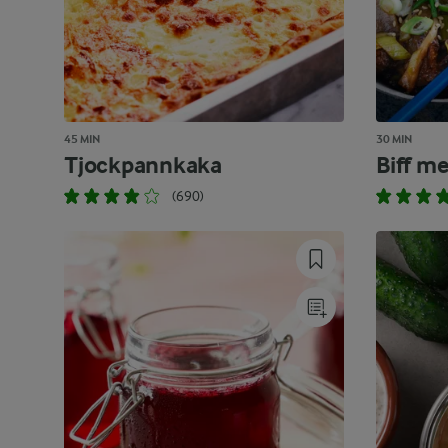
45 MIN
30 MIN
Tjockpannkaka
Biff m
(690)