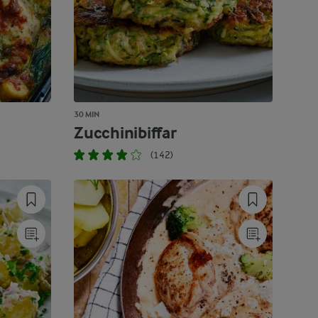
30 MIN
Zucchinibiffar
(142)