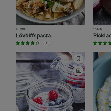
45 MIN
15 MIN
Lövbiffspasta
Pickla
(319)