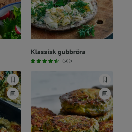
g
Klassisk gubbröra
(302)