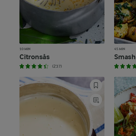
10 MIN
45 MIN
Citronsås
Smash
(237)