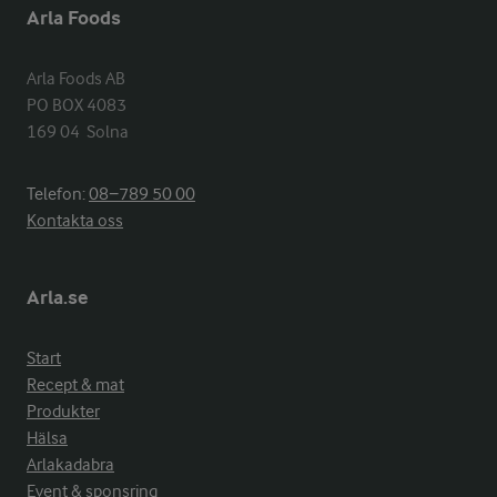
Arla Foods
Arla Foods AB

PO BOX 4083

169 04  Solna
Telefon:
08−789 50 00
Kontakta oss
Arla.se
Start
Recept & mat
Produkter
Hälsa
Arlakadabra
Event & sponsring