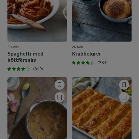
50 MIN
20 MIN
Spaghetti med
Krabbelurer
köttfärssås
(384)
(859)