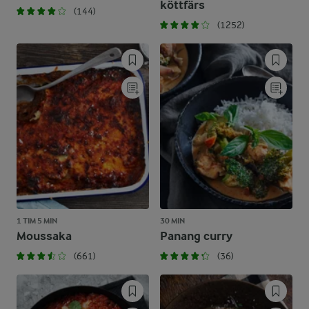
köttfärs
(144)
(1252)
1 TIM 5 MIN
30 MIN
Moussaka
Panang curry
(661)
(36)