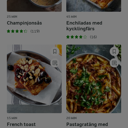
25 MIN
45 MIN
Champinjonsås
Enchiladas med
kycklingfärs
(119)
(16)
15 MIN
20 MIN
French toast
Pastagratäng med