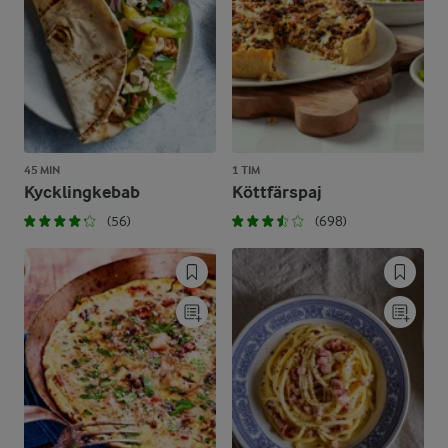
45 MIN
1 TIM
Kycklingkebab
Köttfärspaj
(56)
(698)