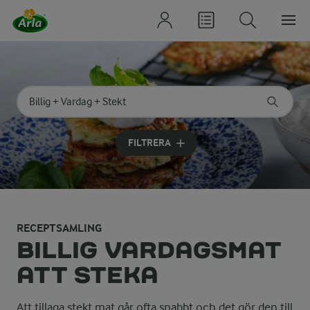
Sök på kategori eller ingrediens
Skriv in sökord för att få förslag
FILTRERA
RECEPTSAMLING
BILLIG VARDAGSMAT
ATT STEKA
Att tillaga stekt mat går ofta snabbt och det gör den till