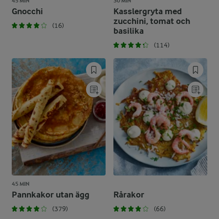
45 MIN
30 MIN
Gnocchi
Kasslergryta med
zucchini, tomat och
(16)
basilika
(114)
45 MIN
Pannkakor utan ägg
Rårakor
(379)
(66)