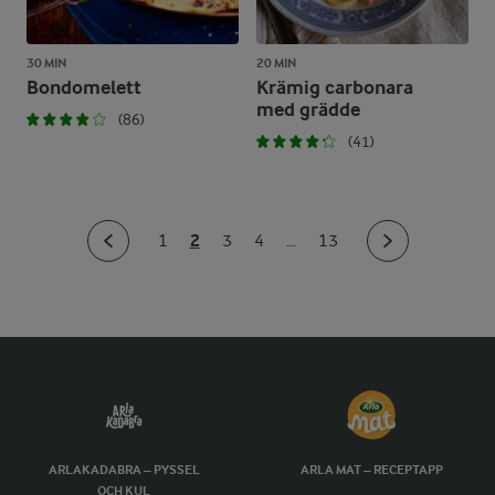
30 MIN
20 MIN
Bondomelett
Krämig carbonara
med grädde
(86)
(41)
2
1
3
4
...
13
ARLAKADABRA – PYSSEL
ARLA MAT – RECEPTAPP
OCH KUL