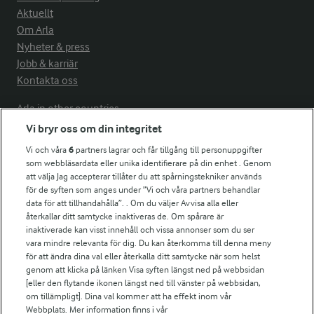
Aktuellt
Om Arla
Nyheter & press
Jobb & karriär
Kontakta oss
Arla in other countries
Vi bryr oss om din integritet
Vi och våra
6
partners lagrar och får tillgång till personuppgifter
Fler Arlasajter
som webbläsardata eller unika identifierare på din enhet . Genom
att välja Jag accepterar tillåter du att spårningstekniker används
för de syften som anges under ”Vi och våra partners behandlar
För ägare
data för att tillhandahålla”. . Om du väljer Avvisa alla eller
Arlas kundportal
återkallar ditt samtycke inaktiveras de. Om spårare är
Arla.com
inaktiverade kan visst innehåll och vissa annonser som du ser
vara mindre relevanta för dig. Du kan återkomma till denna meny
Falbygdens Ost
för att ändra dina val eller återkalla ditt samtycke när som helst
Arla webbshop
genom att klicka på länken Visa syften längst ned på webbsidan
Bildbank
[eller den flytande ikonen längst ned till vänster på webbsidan,
om tillämpligt]. Dina val kommer att ha effekt inom vår
Webbplats. Mer information finns i vår