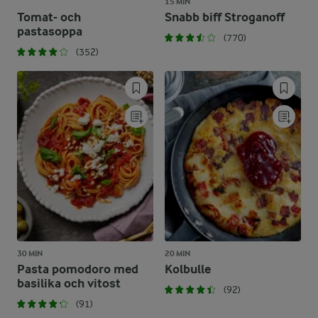
15 MIN
Tomat- och
Snabb biff Stroganoff
pastasoppa
(770)
(352)
30 MIN
20 MIN
Pasta pomodoro med
Kolbulle
basilika och vitost
(92)
(91)