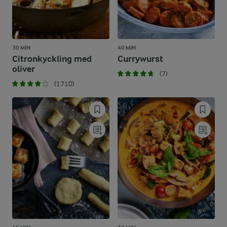
30 MIN
40 MIN
Citronkyckling med
Currywurst
oliver
(7)
(1710)