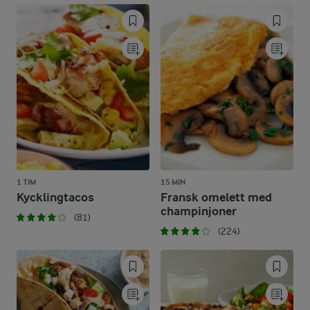
1 TIM
15 MIN
Kycklingtacos
Fransk omelett med
champinjoner
(81)
(224)