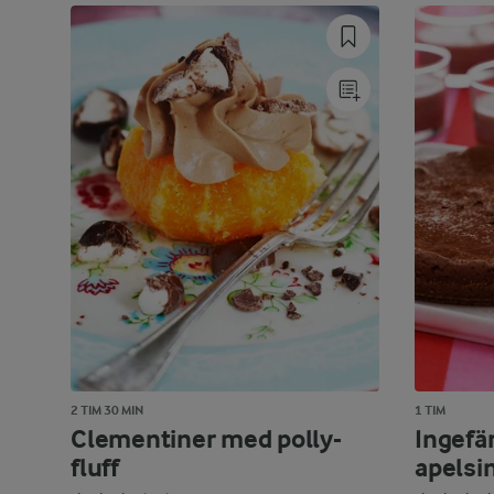
2 TIM 30 MIN
1 TIM
Clementiner med polly-
Ingefä
fluff
apelsi