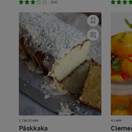
(44)
1 TIM 20 MIN
45 MIN
Påskkaka
Cleme