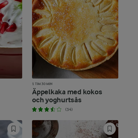
1 TIM 30 MIN
Äppelkaka med kokos
och yoghurtsås
(34)