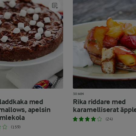
30 MIN
laddkaka med
Rika riddare med
allows, apelsin
karamelliserat äppl
mlekola
(24)
(159)