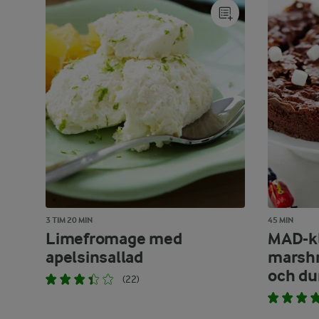
3 TIM 20 MIN
45 MIN
Limefromage med
MAD-k
apelsinsallad
marshm
och du
(22)