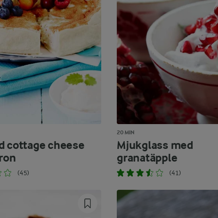
20 MIN
d cottage cheese
Mjukglass med
tron
granatäpple
(45)
(41)