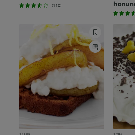
honun
(110)
15 MIN
1 TIM