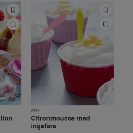
3 TIM
llon
Citronmousse med
ingefära