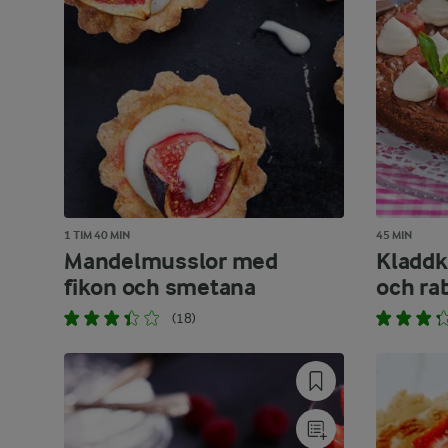
1 TIM 40 MIN
45 MIN
Mandelmusslor med
Kladd
fikon och smetana
och ra
(18)