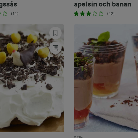
gssås
apelsin och banan
(11)
(42)
2 TIM