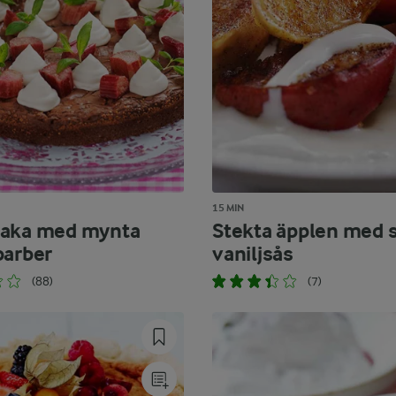
15 MIN
kaka med mynta
Stekta äpplen med s
barber
vaniljsås
(88)
(7)