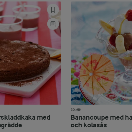
20 MIN
rskladdkaka med
Banancoupe med ha
ngrädde
och kolasås