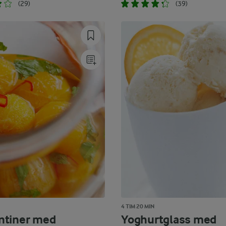
(29)
(39)
4 TIM 20 MIN
ntiner med
Yoghurtglass med