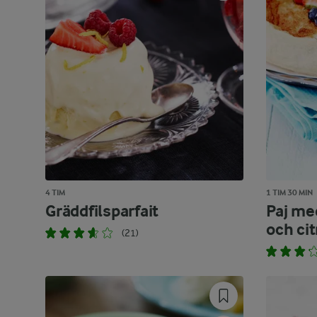
4 TIM
1 TIM 30 MIN
Gräddfilsparfait
Paj me
och ci
(21)