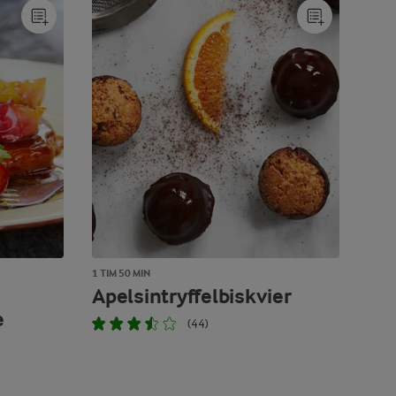
1 TIM 50 MIN
Apelsintryffelbiskvier
e
(44)