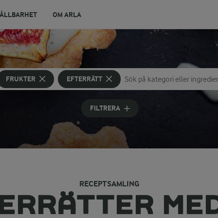
ÅLLBARHET
OM ARLA
FRUKTER
EFTERRÄTT
Sök på kategori eller ingredien
Skriv in sökord för att få försla
FILTRERA
RECEPTSAMLING
TERRÄTTER ME