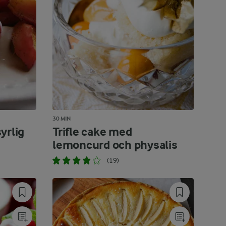
30 MIN
yrlig
Trifle cake med
lemoncurd och physalis
(19)