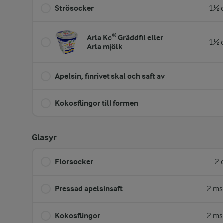
Strösocker
1½ d
Arla Ko® Gräddfil eller
1½ d
Arla mjölk
Apelsin, finrivet skal och saft av
Kokosflingor till formen
Glasyr
Florsocker
2 
Pressad apelsinsaft
2 ms
Kokosflingor
2 ms