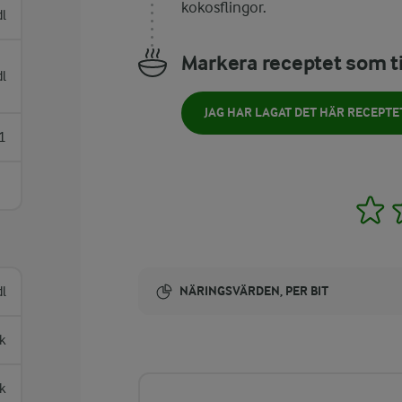
kokosflingor.
l
Markera receptet som ti
l
JAG HAR LAGAT DET HÄR RECEPTE
1
1
dl
NÄRINGSVÄRDEN, PER BIT
Energi:
k
244 kcal
k