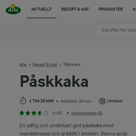
AKTUELLT
RECEPT & MAT
PRODUKTER
H
Sök på kategori elle
Skriv in sökord för at
Arla
Recept & mat
Påskkaka
Påskkaka
1 TIM 20 MIN
Arbetstid: 30 min
•
FRYSBAR
(110)
Kommentarer (0)
•
En saftig och underbart god påskkaka med
mandelmassa och gräddfil i smeten. Denna goda