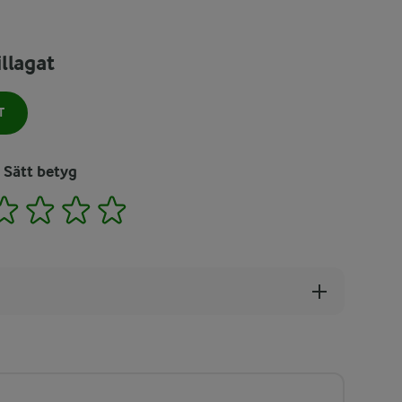
llagat
T
Sätt betyg
2
3
4
5