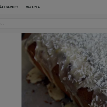
ÅLLBARHET
OM ARLA
r ingrediens
t få förslag