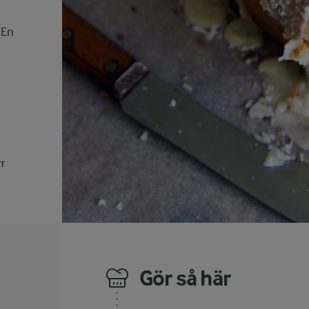
 En
UT
Gör så här