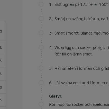
Sätt ugnen på 175° eller 160° 
Smörj en avlång bakform, ca 1 
g
Smält smöret. Blanda mjöl med
Vispa ägg och socker pösigt. Ti
dl
Rör till en jämn smet.
k
Häll smeten i formen och gräd
sk
Låt svalna en stund i formen o
g
Glasyr:
3
Rör ihop florsocker och apelsinsa