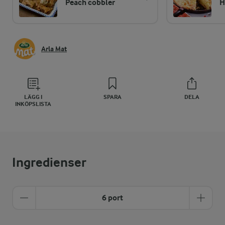
Peach cobbler
H
Arla Mat
LÄGG I
SPARA
DELA
INKÖPSLISTA
Ingredienser
6 port