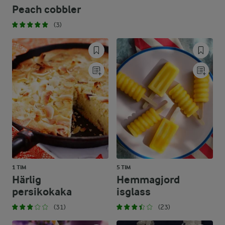
Peach cobbler
(3)
1 TIM
5 TIM
Härlig
Hemmagjord
persikokaka
isglass
(31)
(23)