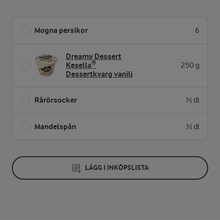
Mogna persikor
6
Dreamy Dessert
Kesella®
250 g
Dessertkvarg vanilj
Rårörsocker
½ dl
Mandelspån
½ dl
LÄGG I INKÖPSLISTA