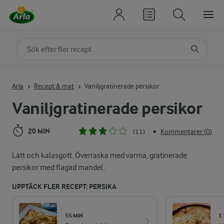
Sök på kategori eller ingrediens
Skriv in sökord för att få förslag
Arla
Recept & mat
Vaniljgratinerade persikor
Vaniljgratinerade persikor
20 MIN
(11)
Kommentarer (0)
•
Lätt och kalasgott. Överraska med varma, gratinerade
persikor med flagad mandel.
UPPTÄCK FLER RECEPT: PERSIKA
55 MIN
1