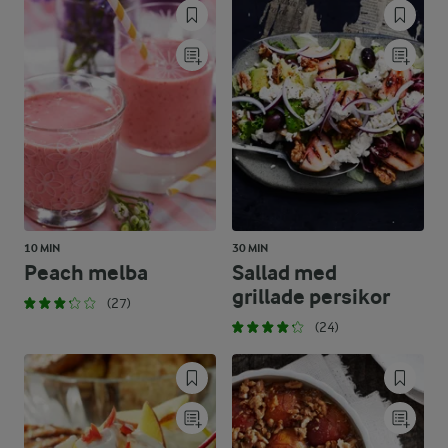
10 MIN
30 MIN
Peach melba
Sallad med
grillade persikor
(27)
(24)