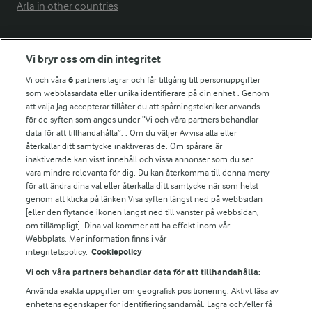
Arla in other countries
Fler Arlasajter
Vi bryr oss om din integritet
Vi och våra
6
partners lagrar och får tillgång till personuppgifter
För ägare
som webbläsardata eller unika identifierare på din enhet . Genom
att välja Jag accepterar tillåter du att spårningstekniker används
Arlas kundportal
för de syften som anges under ”Vi och våra partners behandlar
Arla.com
data för att tillhandahålla”. . Om du väljer Avvisa alla eller
Falbygdens Ost
återkallar ditt samtycke inaktiveras de. Om spårare är
Arla webbshop
inaktiverade kan visst innehåll och vissa annonser som du ser
vara mindre relevanta för dig. Du kan återkomma till denna meny
Bildbank
för att ändra dina val eller återkalla ditt samtycke när som helst
genom att klicka på länken Visa syften längst ned på webbsidan
[eller den flytande ikonen längst ned till vänster på webbsidan,
om tillämpligt]. Dina val kommer att ha effekt inom vår
Följ oss
Webbplats. Mer information finns i vår
integritetspolicy.
Cookiepolicy
Vi och våra partners behandlar data för att tillhandahålla:
Använda exakta uppgifter om geografisk positionering. Aktivt läsa av
enhetens egenskaper för identifieringsändamål. Lagra och/eller få