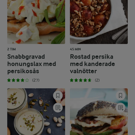
2 TIM
45 MIN
Snabbgravad
Rostad persika
honungslax med
med kanderade
persikosås
valnötter
(27)
(2)