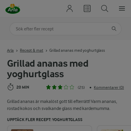
Sök på kategori eller ingrediens
Skriv in sökord för att få förslag
Arla
Recept & mat
Grillad ananas med yoghurtglass
Grillad ananas med
yoghurtglass
20 MIN
(25)
Kommentarer (0)
•
Grillad ananas är makalöst gott till efterrätt! Varm ananas,
rostad kokos och svalkande glass med kardemumma.
UPPTÄCK FLER RECEPT: YOGHURTGLASS