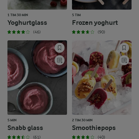
1 TIM 30 MIN
5 TIM
Yoghurtglass
Frozen yoghurt
(46)
(90)
5 MIN
2 TIM 30 MIN
Snabb glass
Smoothiepops
(61)
(40)