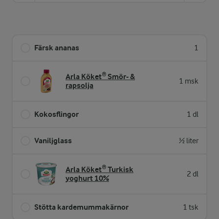
Färsk ananas
1
Arla Köket® Smör- &
1 msk
rapsolja
Kokosflingor
1 dl
Vaniljglass
½ liter
Arla Köket® Turkisk
2 dl
yoghurt 10%
Stötta kardemummakärnor
1 tsk