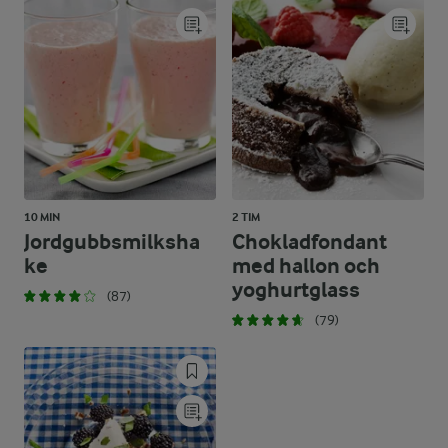
10 MIN
2 TIM
Jordgubbsmilksha
Chokladfondant
ke
med hallon och
yoghurtglass
(87)
(79)