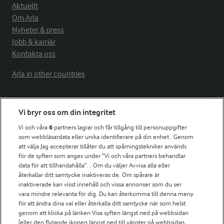
Aktuellt
Om Arla
Nyheter & press
Jobb & karriär
Kontakta oss
Arla in other countries
Fler Arlasajter
Vi bryr oss om din integritet
Vi och våra
6
partners lagrar och får tillgång till personuppgifter
För ägare
som webbläsardata eller unika identifierare på din enhet . Genom
att välja Jag accepterar tillåter du att spårningstekniker används
Arlas kundportal
för de syften som anges under ”Vi och våra partners behandlar
Arla.com
data för att tillhandahålla”. . Om du väljer Avvisa alla eller
Falbygdens Ost
återkallar ditt samtycke inaktiveras de. Om spårare är
Arla webbshop
inaktiverade kan visst innehåll och vissa annonser som du ser
vara mindre relevanta för dig. Du kan återkomma till denna meny
Bildbank
för att ändra dina val eller återkalla ditt samtycke när som helst
genom att klicka på länken Visa syften längst ned på webbsidan
[eller den flytande ikonen längst ned till vänster på webbsidan,