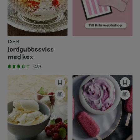
10 MIN
Jordgubbssviss
med kex
(10)