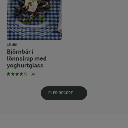
15 MIN
Björnbär i
lönnsirap med
yoghurtglass
(4)
FLER RECEPT