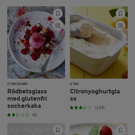
2 TIM 20 MIN
6 TIM
Rödbetsglass
Citronyoghurtgla
med glutenfri
ss
sockerkaka
(129)
(6)