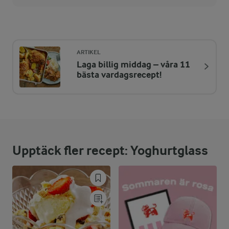
Energi:
340 kcal
ARTIKEL
Laga billig middag – våra 11
ENERGIDISTRIBUTION %
NÄRINGSVÄRDEN PER PORT
bästa vardagsrecept!
-
2,8 g
Fiber:
6 %
5 g
Protein:
Upptäck fler recept: Yoghurtglass
50,9 %
19,6 g
Fett:
43,1 %
36,1 g
Kolhydrater: