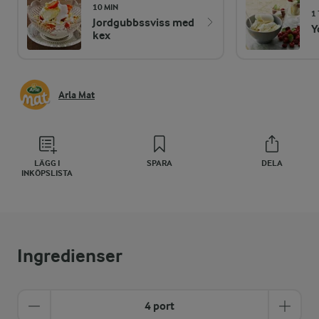
10 MIN
1 
Jordgubbssviss med
Y
kex
Arla Mat
LÄGG I
SPARA
DELA
INKÖPSLISTA
Ingredienser
4 port