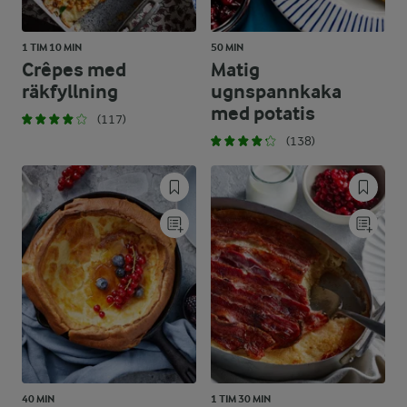
1 TIM 10 MIN
50 MIN
Crêpes med
Matig
räkfyllning
ugnspannkaka
med potatis
(117)
(138)
40 MIN
1 TIM 30 MIN