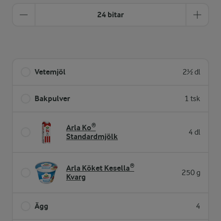
24 bitar
Vetemjöl
2½ dl
Bakpulver
1 tsk
Arla Ko®
4 dl
Standardmjölk
Arla Köket Kesella®
250 g
Kvarg
Ägg
4