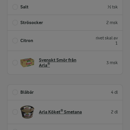
Salt
½ tsk
Strösocker
2 msk
rivet skal av
Citron
1
Svenskt Smör från
3 msk
Arla®
Blåbär
4 dl
Arla Köket® Smetana
2 dl