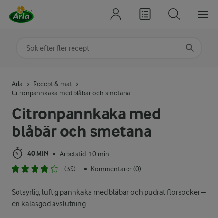
Sök på kategori eller ingrediens
Skriv in sökord för att få förslag
Arla
Recept & mat
Citronpannkaka med blåbär och smetana
Citronpannkaka med
blåbär och smetana
40 MIN
Arbetstid: 10 min
•
(39)
Kommentarer (0)
•
Sötsyrlig, luftig pannkaka med blåbär och pudrat florsocker –
en kalasgod avslutning.