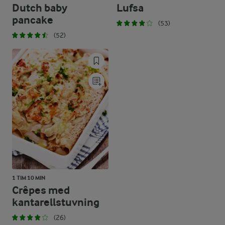
Dutch baby
Lufsa
pancake
(53)
(52)
1 TIM 10 MIN
Crêpes med
kantarellstuvning
(26)