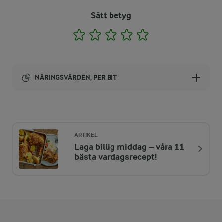
Sätt betyg
1
2
3
4
5
NÄRINGSVÄRDEN, PER BIT
Energi:
116 kcal
ARTIKEL
Laga billig middag – våra 11
ENERGIDISTRIBUTION %
NÄRINGSVÄRDEN PER BIT
bästa vardagsrecept!
-
0,8 g
Fiber:
12,2 %
3,5 g
Protein: