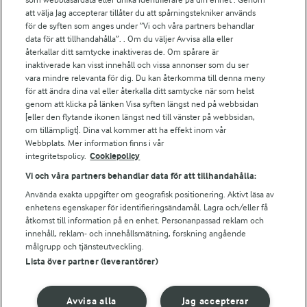
att välja Jag accepterar tillåter du att spårningstekniker används
Arlas kundportal
för de syften som anges under ”Vi och våra partners behandlar
Arla.com
data för att tillhandahålla”. . Om du väljer Avvisa alla eller
Falbygdens Ost
återkallar ditt samtycke inaktiveras de. Om spårare är
Arla webbshop
inaktiverade kan visst innehåll och vissa annonser som du ser
vara mindre relevanta för dig. Du kan återkomma till denna meny
Bildbank
för att ändra dina val eller återkalla ditt samtycke när som helst
genom att klicka på länken Visa syften längst ned på webbsidan
[eller den flytande ikonen längst ned till vänster på webbsidan,
om tillämpligt]. Dina val kommer att ha effekt inom vår
Följ oss
Webbplats. Mer information finns i vår
integritetspolicy.
Cookiepolicy
Vi och våra partners behandlar data för att tillhandahålla:
Använda exakta uppgifter om geografisk positionering. Aktivt läsa av
enhetens egenskaper för identifieringsändamål. Lagra och/eller få
åtkomst till information på en enhet. Personanpassad reklam och
innehåll, reklam- och innehållsmätning, forskning angående
målgrupp och tjänsteutveckling.
Lista över partner (leverantörer)
© 2026 Arla Foods
Ändra cookie-inställningar
Avvisa alla
Jag accepterar