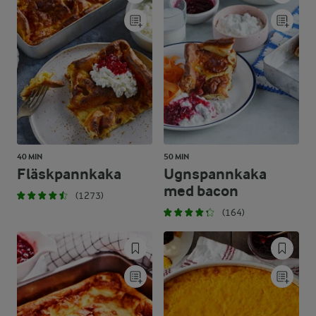
40 MIN
50 MIN
Fläskpannkaka
Ugnspannkaka
med bacon
(1273)
(164)