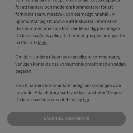
kommentar till ett recept. Vi behandlar dessa uppgifter
för att hantera och moderera kommentarer för att
förhindra spam, missbruk och olämpligt innehåll. Vi
uppmuntrar dig att undvika att inkludera information i
dina kommentarer som kan identifiera dig personligen.
Du kan läsa Arlas policy för hantering av personuppgifter
på följande
länk
.
Om du vill radera någon av dina tidigare kommentarer,
vänligen kontakta oss
konsumentkontakt
med en sådan
begäran.
För att hantera kommentarer enligt beskrivningen ovan
använder Arla ett tredjepartsverktyg som heter "Disqus".
Du kan läsa deras integritetspolicy
här
.
LÄGG TILL KOMMENTAR