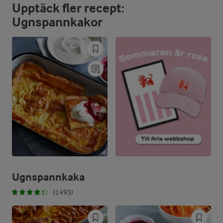
Upptäck fler recept:
58,5 %
7,7 g
Fett:
Ugnspannkakor
29,3 %
8,4 g
Kolhydrater:
Ugnspannkaka
(1493)