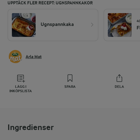
UPPTÄCK FLER RECEPT: UGNSPANNKAKOR
4
Ugnspannkaka
F
Arla Mat
LÄGG I
SPARA
DELA
INKÖPSLISTA
Ingredienser