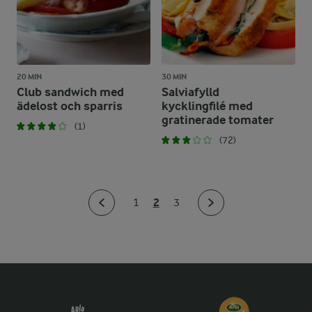
20 MIN
30 MIN
Club sandwich med
Salviafylld
ädelost och sparris
kycklingfilé med
gratinerade tomater
(1)
(72)
2
1
3