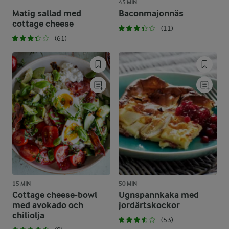
45 MIN
Matig sallad med
Baconmajonnäs
cottage cheese
(11)
(61)
15 MIN
50 MIN
Cottage cheese-bowl
Ugnspannkaka med
med avokado och
jordärtskockor
chiliolja
(53)