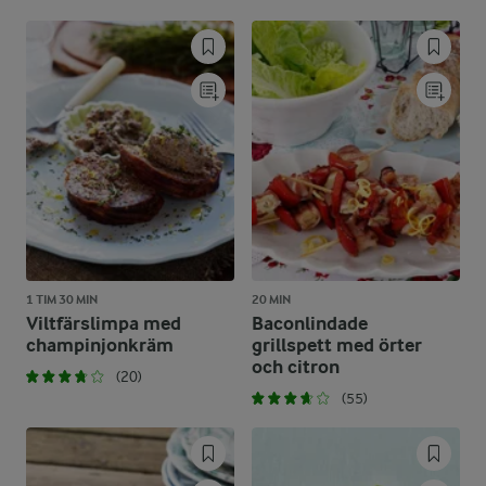
1 TIM 30 MIN
20 MIN
Viltfärslimpa med
Baconlindade
champinjonkräm
grillspett med örter
och citron
(20)
(55)