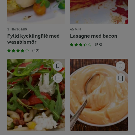
1 TIM 10 MIN
45 MIN
Fylld kycklingfilé med
Lasagne med bacon
wasabismör
(58)
(42)