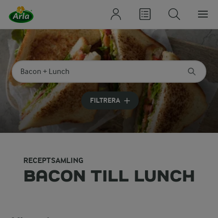
Sök på kategori eller ingrediens
Skriv in sökord för att få förslag
FILTRERA
RECEPTSAMLING
BACON TILL LUNCH