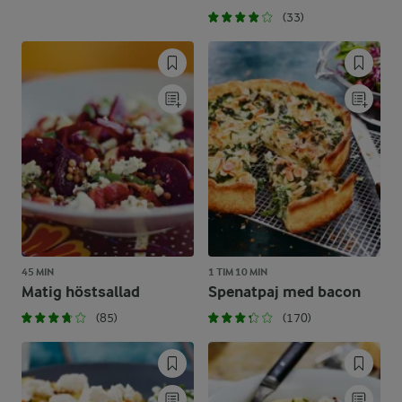
(33)
45 MIN
1 TIM 10 MIN
Matig höstsallad
Spenatpaj med bacon
(85)
(170)