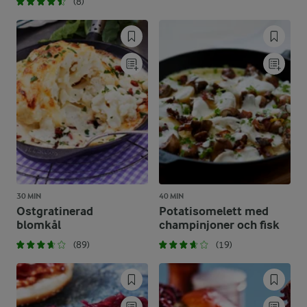
(8)
30 MIN
40 MIN
Ostgratinerad
Potatisomelett med
blomkål
champinjoner och fisk
(89)
(19)