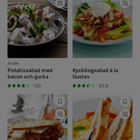
20 MIN
Potatissallad med
Kycklingsallad à la
bacon och gurka
Gustav
(32)
(213)