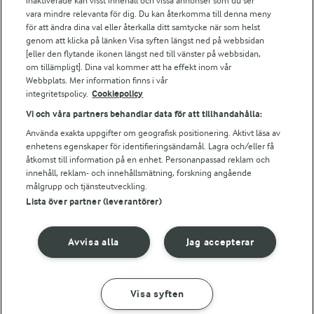
Arla webbshop
inaktiverade kan visst innehåll och vissa annonser som du ser
vara mindre relevanta för dig. Du kan återkomma till denna meny
Bildbank
för att ändra dina val eller återkalla ditt samtycke när som helst
genom att klicka på länken Visa syften längst ned på webbsidan
[eller den flytande ikonen längst ned till vänster på webbsidan,
om tillämpligt]. Dina val kommer att ha effekt inom vår
Följ oss
Webbplats. Mer information finns i vår
integritetspolicy.
Cookiepolicy
Vi och våra partners behandlar data för att tillhandahålla:
Använda exakta uppgifter om geografisk positionering. Aktivt läsa av
enhetens egenskaper för identifieringsändamål. Lagra och/eller få
åtkomst till information på en enhet. Personanpassad reklam och
innehåll, reklam- och innehållsmätning, forskning angående
målgrupp och tjänsteutveckling.
Lista över partner (leverantörer)
© 2026 Arla Foods
Ändra cookie-inställningar
Avvisa alla
Jag accepterar
Integritetspolicy
Om cookies
Visa syften