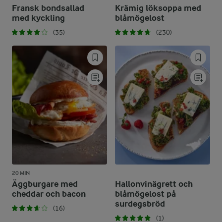
Fransk bondsallad
Krämig löksoppa med
med kyckling
blåmögelost
(35)
(230)
20 MIN
Äggburgare med
Hallonvinägrett och
cheddar och bacon
blåmögelost på
surdegsbröd
(16)
(1)