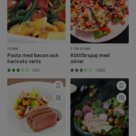
20 MIN
1 TIM 10 MIN
Pasta med bacon och
Köttfärspaj med
haricots verts
oliver
(51)
(182)