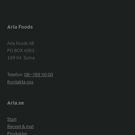
Arla Foods
Arla Foods AB

PO BOX 4083

169 04  Solna
Telefon:
08−789 50 00
Kontakta oss
Arla.se
Start
Recept & mat
Produkter