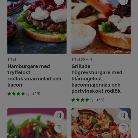
1 TIM
1 TIM 30 MIN
Hamburgare med
Grillade
tryffelost,
högrevsburgare med
rödlöksmarmelad och
blåmögelost,
bacon
baconmajonnäs och
portvinskokt rödlök
(49)
(33)