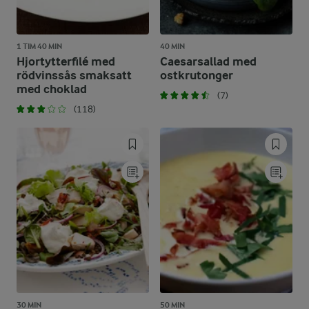
1 TIM 40 MIN
40 MIN
Hjortytterfilé med
Caesarsallad med
rödvinssås smaksatt
ostkrutonger
med choklad
(7)
(118)
30 MIN
50 MIN