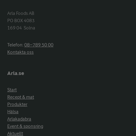
Arla Foods AB

PO BOX 4083

169 04  Solna
Telefon:
08−789 50 00
Kontakta oss
Arla.se
Start
Recept & mat
Produkter
Hälsa
Arlakadabra
Event & sponsring
Aktuellt