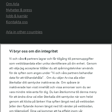
Om Arla
Nyheter & press
Jobb & karriär
Kontakta oss
Arla in other countries
Fler Arlasajter
Vi bryr oss om din integritet
Vi och våra
6
partners lagrar och får tillgång till personuppgifter
För ägare
som webbläsardata eller unika identifierare på din enhet . Genom
att välja Jag accepterar tillåter du att spårningstekniker används
Arlas kundportal
för de syften som anges under ”Vi och våra partners behandlar
Arla.com
data för att tillhandahålla”. . Om du väljer Avvisa alla eller
Falbygdens Ost
återkallar ditt samtycke inaktiveras de. Om spårare är
Arla webbshop
inaktiverade kan visst innehåll och vissa annonser som du ser
vara mindre relevanta för dig. Du kan återkomma till denna meny
Bildbank
för att ändra dina val eller återkalla ditt samtycke när som helst
genom att klicka på länken Visa syften längst ned på webbsidan
[eller den flytande ikonen längst ned till vänster på webbsidan,
om tillämpligt]. Dina val kommer att ha effekt inom vår