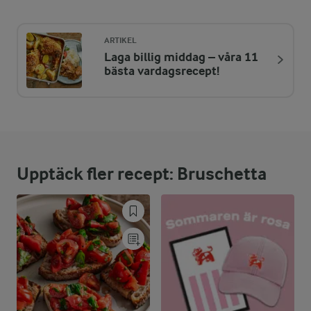
482 kcal
ARTIKEL
Laga billig middag – våra 11
ENERGIDISTRIBUTION %
NÄRINGSVÄRDEN PER ST
bästa vardagsrecept!
-
3 g
Fiber:
10,1 %
12 g
Protein:
Upptäck fler recept: Bruschetta
62,1 %
33,8 g
Fett:
27,8 %
33 g
Kolhydrater: