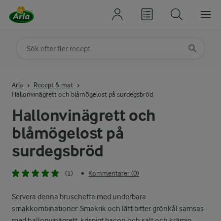
Sök på kategori eller ingrediens
Skriv in sökord för att få förslag
Arla
Recept & mat
Hallonvinägrett och blåmögelost på surdegsbröd
Hallonvinägrett och
blåmögelost på
surdegsbröd
(1)
Kommentarer (0)
•
Servera denna bruschetta med underbara
smakkombinationer. Smakrik och lätt bitter grönkål samsas
med hallonvinägrett, krispigt bacon och salt och krämig