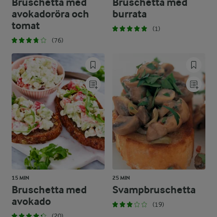
Bruschetta med
Bruschetta med
avokadoröra och
burrata
tomat
(1)
(76)
15 MIN
25 MIN
Bruschetta med
Svampbruschetta
avokado
(19)
(20)