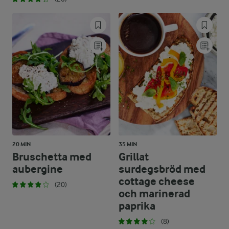
20 MIN
35 MIN
Bruschetta med
Grillat
aubergine
surdegsbröd med
cottage cheese
(20)
och marinerad
paprika
(8)