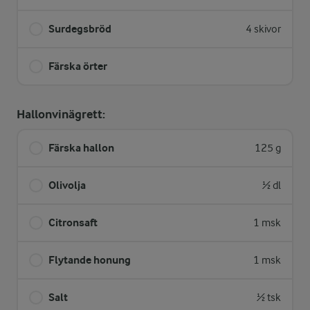
Surdegsbröd
4 skivor
Färska örter
Hallonvinägrett:
Färska hallon
125 g
Olivolja
½ dl
Citronsaft
1 msk
Flytande honung
1 msk
Salt
½ tsk