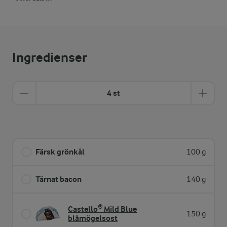
Ingredienser
4 st
Färsk grönkål
100 g
Tärnat bacon
140 g
Castello® Mild Blue
150 g
blåmögelsost