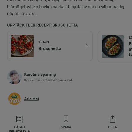
blåmögelost. En ljuvlig macka att njuta av när du vill unna dig
något lite extra.
UPPTÄCK FLER RECEPT: BRUSCHETTA
2
15 MIN
B
Bruschetta
a
t
Karolina Sparring
Kock och receptansvarig Arla Mat
Arla Mat
LÄGG I
SPARA
DELA
INKÖPSLISTA