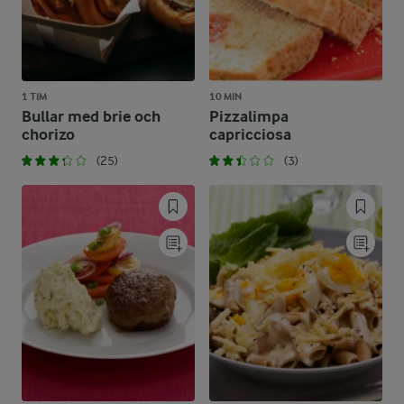
1 TIM
10 MIN
Bullar med brie och
Pizzalimpa
chorizo
capricciosa
(25)
(3)