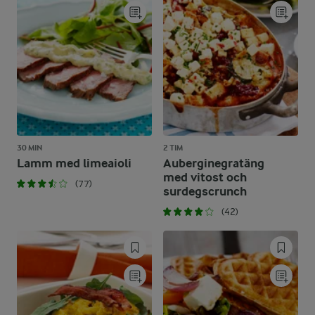
30 MIN
2 TIM
Lamm med limeaioli
Auberginegratäng
med vitost och
(77)
surdegscrunch
(42)