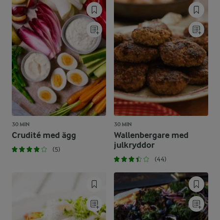
30 MIN
30 MIN
Crudité med ägg
Wallenbergare med
julkryddor
(5)
(44)