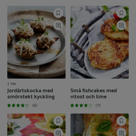
1 TIM
Jordärtskocka med
Små fishcakes med
smörstekt kyckling
vitost och lime
(6)
(7)