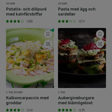
30 MIN
20 MIN
Potatis- och dillpuré
Pasta med ägg och
med kalvfärsbiffar
sardeller
(38)
(27)
1 TIM 30 MIN
1 TIM
Kalkoncarpaccio med
Aubergineburgare
groddar
med blåmögelost
(14)
(19)