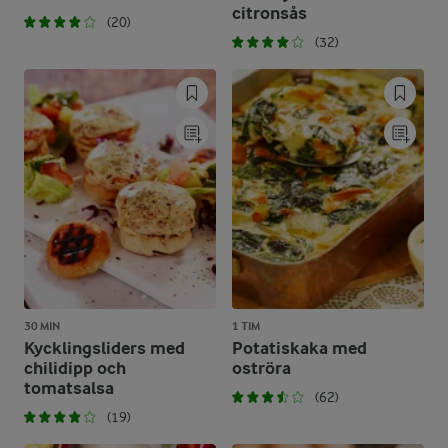
citronsås
(20)
(32)
30 MIN
1 TIM
Kycklingsliders med
Potatiskaka med
chilidipp och
oströra
tomatsalsa
(62)
(19)