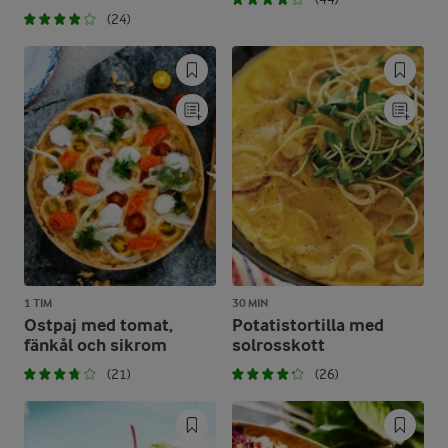
(24)
1 TIM
30 MIN
Ostpaj med tomat,
Potatistortilla med
fänkål och sikrom
solrosskott
(21)
(26)