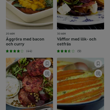
20 MIN
30 MIN
Äggröra med bacon
Våfflor med lök- och
och curry
ostfräs
(44)
(9)