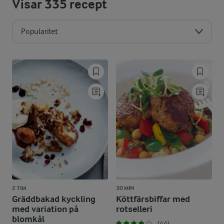
Visar
335
recept
Popularitet
2 TIM
30 MIN
Gräddbakad kyckling
Köttfärsbiffar med
med variation på
rotselleri
blomkål
(44)