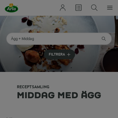
Sök på kategori eller ingrediens
Skriv in sökord för att få förslag
FILTRERA
RECEPTSAMLING
MIDDAG MED ÄGG