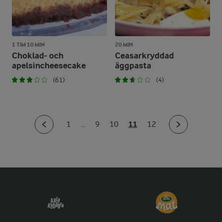
1 TIM 10 MIN
20 MIN
Choklad- och
Ceasarkryddad
apelsincheesecake
äggpasta
(61)
(4)
11
1
...
9
10
12