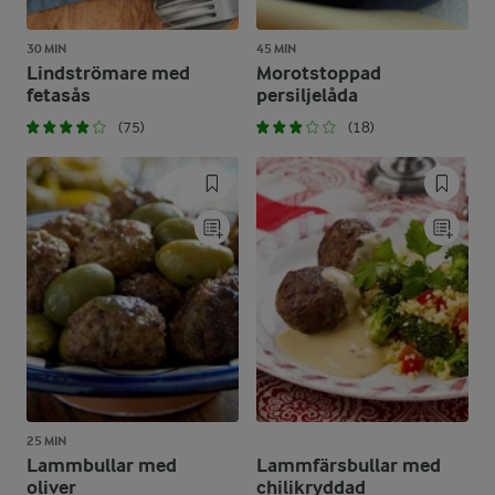
30 MIN
45 MIN
Lindströmare med
Morotstoppad
fetasås
persiljelåda
(75)
(18)
25 MIN
Lammbullar med
Lammfärsbullar med
oliver
chilikryddad