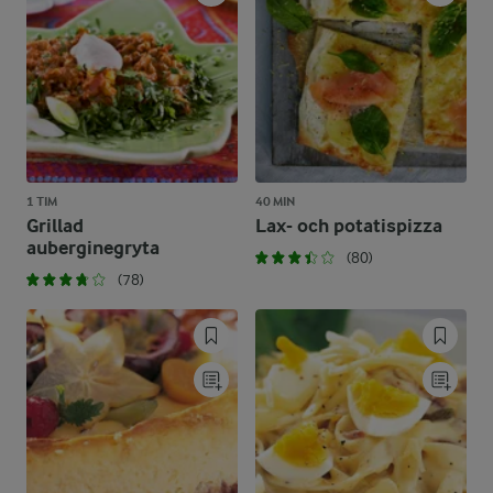
1 TIM
40 MIN
Grillad
Lax- och potatispizza
auberginegryta
(80)
(78)