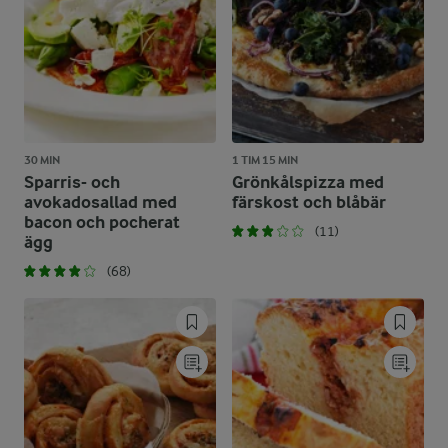
30 MIN
1 TIM 15 MIN
Sparris- och
Grönkålspizza med
avokadosallad med
färskost och blåbär
bacon och pocherat
(11)
ägg
(68)