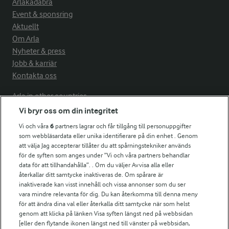
Arlakadabra
Event & sponsring
Aktuellt
Om Arla
Nyheter & press
Jobb & karriär
Kontakta oss
Arla in other countries
Vi bryr oss om din integritet
Vi och våra
6
partners lagrar och får tillgång till personuppgifter
Fler Arlasajter
som webbläsardata eller unika identifierare på din enhet . Genom
att välja Jag accepterar tillåter du att spårningstekniker används
för de syften som anges under ”Vi och våra partners behandlar
För ägare
data för att tillhandahålla”. . Om du väljer Avvisa alla eller
Arlas kundportal
återkallar ditt samtycke inaktiveras de. Om spårare är
Arla.com
inaktiverade kan visst innehåll och vissa annonser som du ser
vara mindre relevanta för dig. Du kan återkomma till denna meny
Falbygdens Ost
för att ändra dina val eller återkalla ditt samtycke när som helst
Arla webbshop
genom att klicka på länken Visa syften längst ned på webbsidan
Bildbank
[eller den flytande ikonen längst ned till vänster på webbsidan,