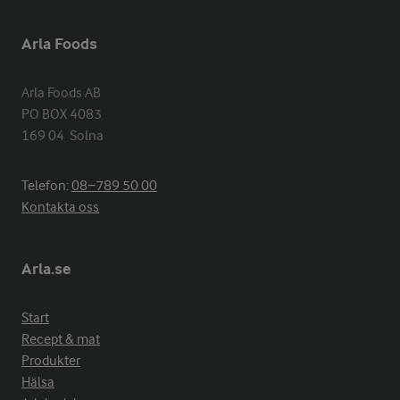
Arla Foods
Arla Foods AB

PO BOX 4083

169 04  Solna
Telefon:
08−789 50 00
Kontakta oss
Arla.se
Start
Recept & mat
Produkter
Hälsa