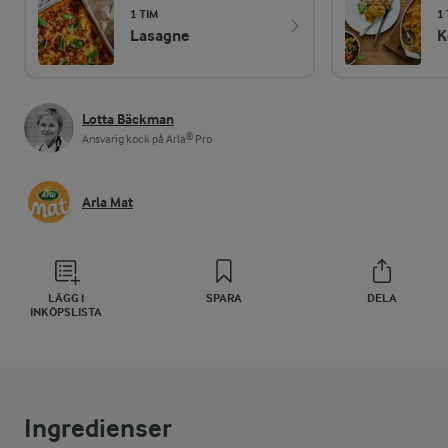
1 TIM
1 
Lasagne
K
Lotta Bäckman
Ansvarig kock på Arla® Pro
Arla Mat
LÄGG I
SPARA
DELA
INKÖPSLISTA
Ingredienser