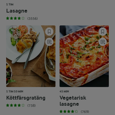
1 TIM
Lasagne
(3556)
1 TIM 10 MIN
45 MIN
Köttfärsgratäng
Vegetarisk
lasagne
(738)
(769)