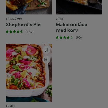
1 TIM 10 MIN
1 TIM
Shepherd’s Pie
Makaronilåda
med korv
(187)
(90)
45 MIN