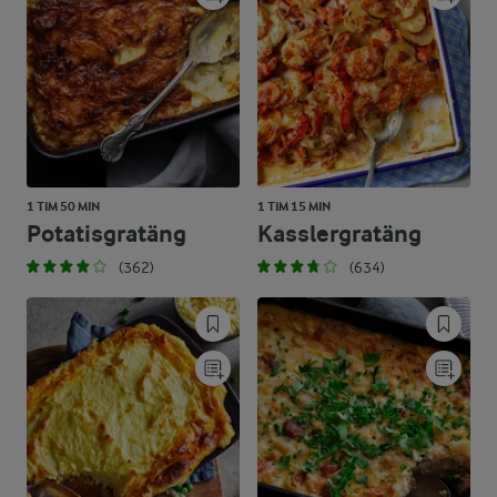
1 TIM 50 MIN
1 TIM 15 MIN
Potatisgratäng
Kasslergratäng
(362)
(634)