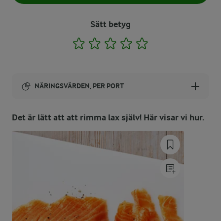
Sätt betyg
1
2
3
4
5
NÄRINGSVÄRDEN, PER PORT
Energi:
Det är lätt att att rimma lax själv! Här visar vi hur.
518 kcal
ENERGIDISTRIBUTION %
NÄRINGSVÄRDEN PER PORT
-
4,4 g
Fiber:
24,6 %
31,3 g
Protein: