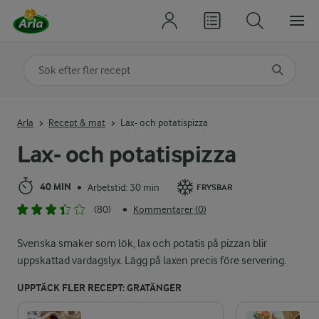
Sök på kategori eller ingrediens
Skriv in sökord för att få förslag
Arla
Recept & mat
Lax- och potatispizza
Lax- och potatispizza
40 MIN
Arbetstid: 30 min
•
FRYSBAR
(80)
Kommentarer (0)
•
Svenska smaker som lök, lax och potatis på pizzan blir
uppskattad vardagslyx. Lägg på laxen precis före servering.
UPPTÄCK FLER RECEPT: GRATÄNGER