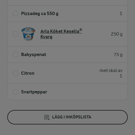
Pizzadeg ca 550 g
1
Arla Köket Kesella®
250 g
Kvarg
Babyspenat
75 g
rivet skal av
Citron
1
Svartpeppar
LÄGG I INKÖPSLISTA