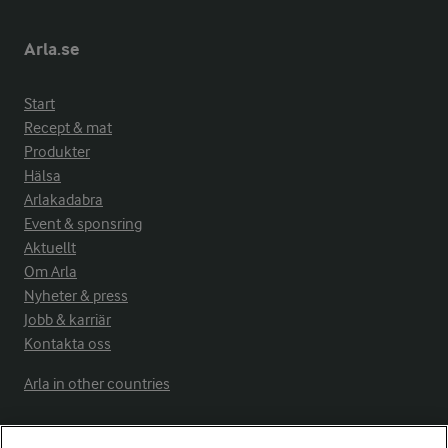
Arla.se
Start
Recept & mat
Produkter
Hälsa
Arlakadabra
Event & sponsring
Aktuellt
Om Arla
Nyheter & press
Jobb & karriär
Kontakta oss
Arla in other countries