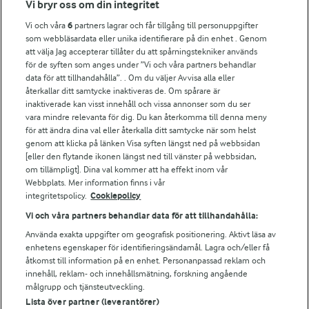
Fler Arlasajter
Vi bryr oss om din integritet
Vi och våra
6
partners lagrar och får tillgång till personuppgifter
som webbläsardata eller unika identifierare på din enhet . Genom
För ägare
att välja Jag accepterar tillåter du att spårningstekniker används
Arlas kundportal
för de syften som anges under ”Vi och våra partners behandlar
Arla.com
data för att tillhandahålla”. . Om du väljer Avvisa alla eller
Falbygdens Ost
återkallar ditt samtycke inaktiveras de. Om spårare är
inaktiverade kan visst innehåll och vissa annonser som du ser
Arla webbshop
vara mindre relevanta för dig. Du kan återkomma till denna meny
Bildbank
för att ändra dina val eller återkalla ditt samtycke när som helst
genom att klicka på länken Visa syften längst ned på webbsidan
[eller den flytande ikonen längst ned till vänster på webbsidan,
om tillämpligt]. Dina val kommer att ha effekt inom vår
Följ oss
Webbplats. Mer information finns i vår
integritetspolicy.
Cookiepolicy
Vi och våra partners behandlar data för att tillhandahålla:
Använda exakta uppgifter om geografisk positionering. Aktivt läsa av
enhetens egenskaper för identifieringsändamål. Lagra och/eller få
åtkomst till information på en enhet. Personanpassad reklam och
innehåll, reklam- och innehållsmätning, forskning angående
målgrupp och tjänsteutveckling.
Lista över partner (leverantörer)
© 2026 Arla Foods