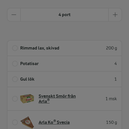
4 port
Rimmad lax, skivad
200 g
Potatisar
4
Gul lök
1
Svenskt Smör från
1 msk
Arla®
Arla Ko® Svecia
150 g