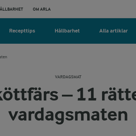
ÅLLBARHET
OM ARLA
Recepttips
Hållbarhet
Alla artiklar
aten
VARDAGSMAT
öttfärs – 11 rätt
vardagsmaten