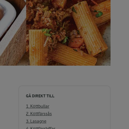
GÅ DIREKT TILL
1. Köttbullar
2. Köttfärssås
3. Lasagne
4. Köttfärsbiffar