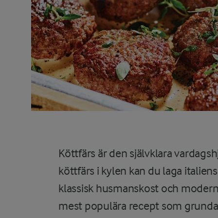
Köttfärs är den självklara vardags
köttfärs i kylen kan du laga italien
klassisk husmanskost och moderna 
mest populära recept som grundar s