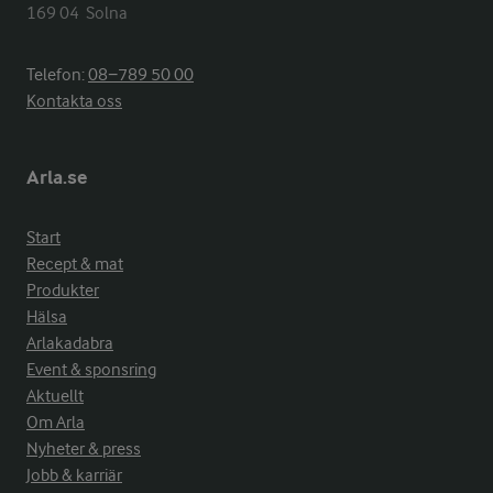
169 04  Solna
Telefon:
08−789 50 00
Kontakta oss
Arla.se
Start
Recept & mat
Produkter
Hälsa
Arlakadabra
Event & sponsring
Aktuellt
Om Arla
Nyheter & press
Jobb & karriär