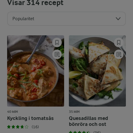
Visar
314
recept
Popularitet
40 MIN
35 MIN
Kyckling i tomatsås
Quesadillas med
bönröra och ost
(16)
(36)