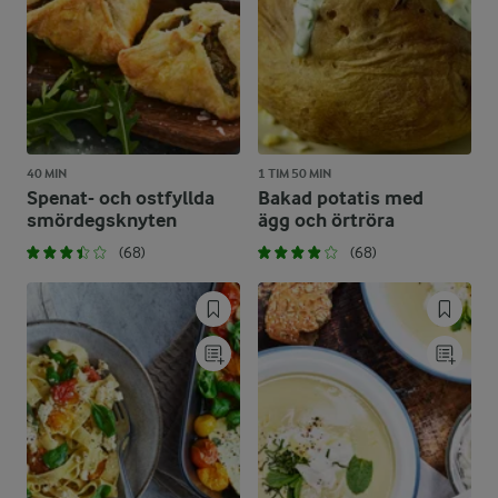
40 MIN
1 TIM 50 MIN
Spenat- och ostfyllda
Bakad potatis med
smördegsknyten
ägg och örtröra
(68)
(68)