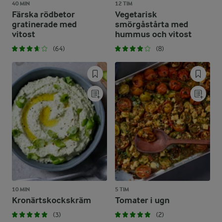
40 MIN
12 TIM
Färska rödbetor
Vegetarisk
gratinerade med
smörgåstårta med
vitost
hummus och vitost
(64)
(8)
10 MIN
5 TIM
Kronärtskockskräm
Tomater i ugn
(3)
(2)