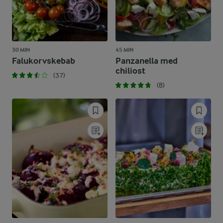
30 MIN
45 MIN
Falukorvskebab
Panzanella med
chiliost
(37)
(8)