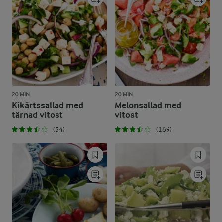
20 MIN
20 MIN
Kikärtssallad med
Melonsallad med
tärnad vitost
vitost
(34)
(169)