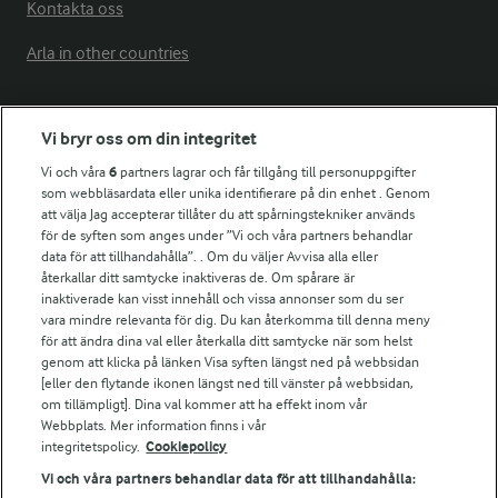
Kontakta oss
Arla in other countries
Fler Arlasajter
Vi bryr oss om din integritet
Vi och våra
6
partners lagrar och får tillgång till personuppgifter
För ägare
som webbläsardata eller unika identifierare på din enhet . Genom
att välja Jag accepterar tillåter du att spårningstekniker används
Arlas kundportal
för de syften som anges under ”Vi och våra partners behandlar
Arla.com
data för att tillhandahålla”. . Om du väljer Avvisa alla eller
Falbygdens Ost
återkallar ditt samtycke inaktiveras de. Om spårare är
Arla webbshop
inaktiverade kan visst innehåll och vissa annonser som du ser
vara mindre relevanta för dig. Du kan återkomma till denna meny
Bildbank
för att ändra dina val eller återkalla ditt samtycke när som helst
genom att klicka på länken Visa syften längst ned på webbsidan
[eller den flytande ikonen längst ned till vänster på webbsidan,
om tillämpligt]. Dina val kommer att ha effekt inom vår
Följ oss
Webbplats. Mer information finns i vår
integritetspolicy.
Cookiepolicy
Vi och våra partners behandlar data för att tillhandahålla: