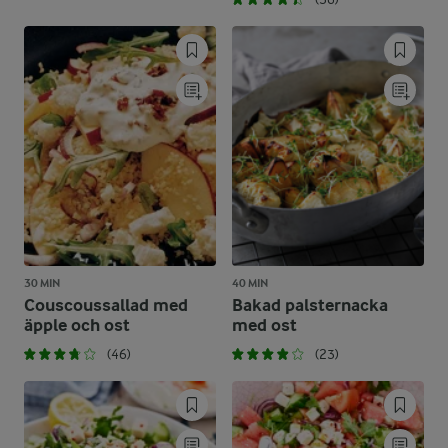
30 MIN
40 MIN
Couscoussallad med
Bakad palsternacka
äpple och ost
med ost
(46)
(23)