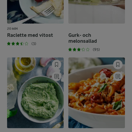
20 MIN
Raclette med vitost
Gurk- och
melonsallad
(3)
(95)