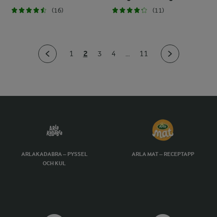
(16)
(11)
2
1
3
4
...
11
ARLAKADABRA – PYSSEL
ARLA MAT – RECEPTAPP
OCH KUL