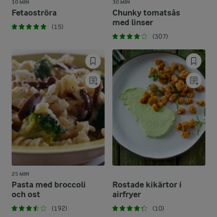
10 MIN
30 MIN
Fetaoströra
Chunky tomatsås
med linser
(15)
(307)
25 MIN
Pasta med broccoli
Rostade kikärtor i
och ost
airfryer
(192)
(10)