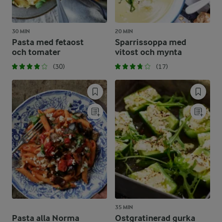
30 MIN
20 MIN
Pasta med fetaost
Sparrissoppa med
och tomater
vitost och mynta
(30)
(17)
35 MIN
Pasta alla Norma
Ostgratinerad gurka