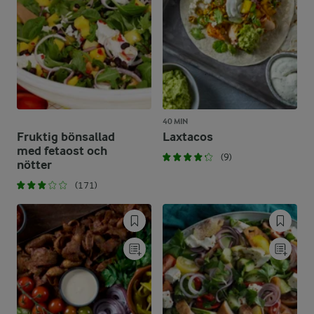
40 MIN
Fruktig bönsallad
Laxtacos
med fetaost och
(9)
nötter
(171)