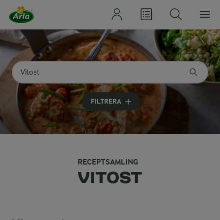
Sök på kategori eller ingrediens
Skriv in sökord för att få förslag
FILTRERA
RECEPTSAMLING
VITOST