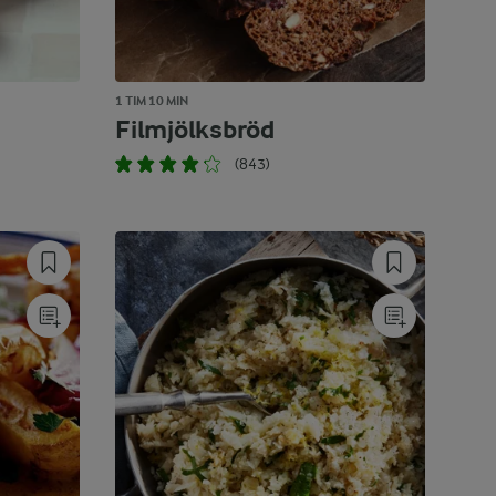
1 TIM 10 MIN
Filmjölksbröd
(843)