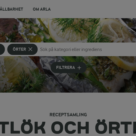
ÅLLBARHET
OM ARLA
ÖRTER
Sök på kategori eller ingrediens
Skriv in sökord för att få förslag
FILTRERA
RECEPTSAMLING
ITLÖK OCH ÖRT