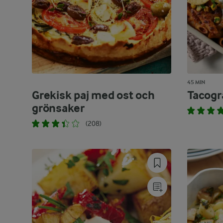
45 MIN
Grekisk paj med ost och
Tacogr
grönsaker
(208)