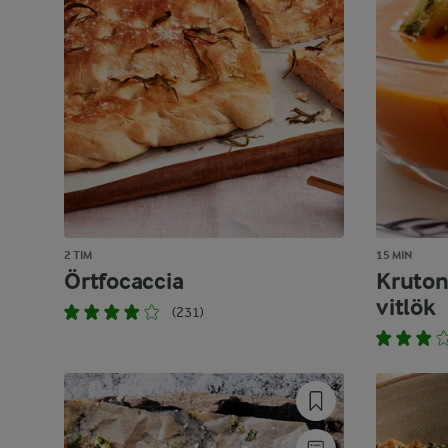
2 TIM
15 MIN
Örtfocaccia
Kruton
vitlök
(231)