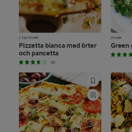
1 TIM 30 MIN
20 MIN
Pizzetta bianca med örter
Green 
och pancetta
(6)