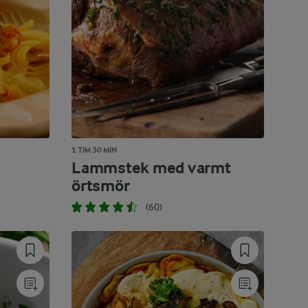
1 TIM 30 MIN
Lammstek med varmt
örtsmör
(60)