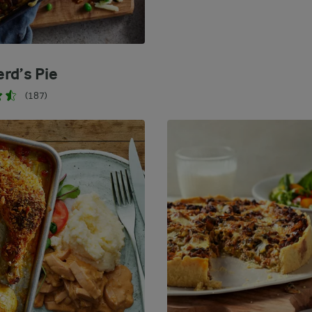
rd’s Pie
(187)