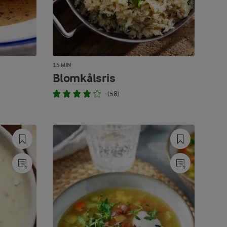
15 MIN
Blomkålsris
(58)