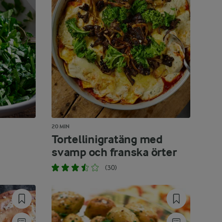
20 MIN
Tortellinigratäng med
svamp och franska örter
(30)