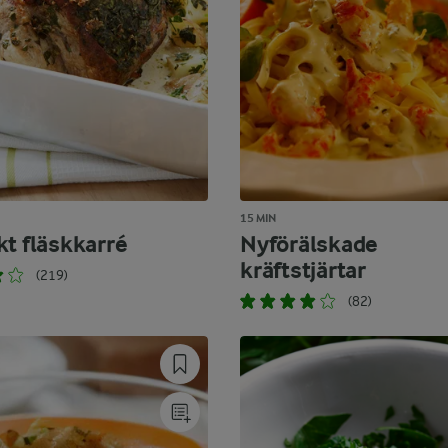
15 MIN
kt fläskkarré
Nyförälskade
kräftstjärtar
(219)
(82)