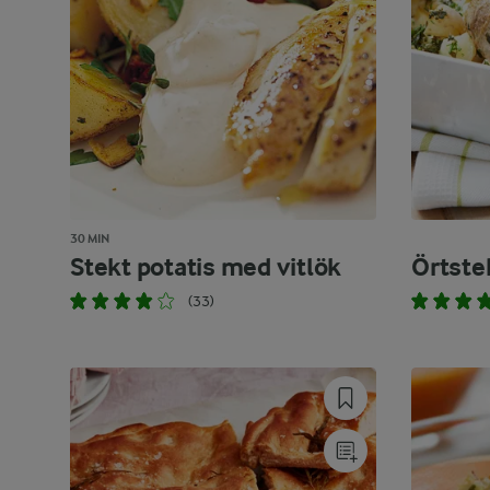
30 MIN
Stekt potatis med vitlök
Örtste
(33)