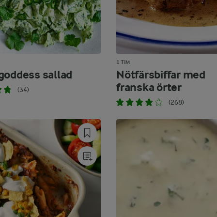
1 TIM
goddess sallad
Nötfärsbiffar med
franska örter
(34)
(268)