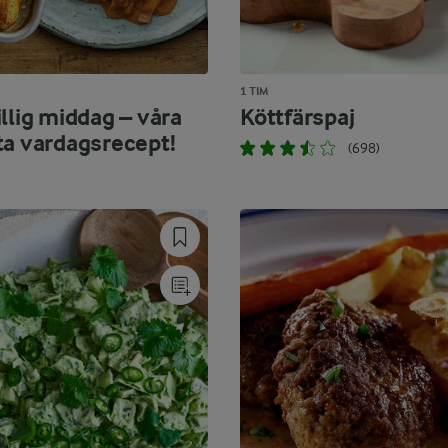
1 TIM
llig middag – våra
Köttfärspaj
ta vardagsrecept!
(698)