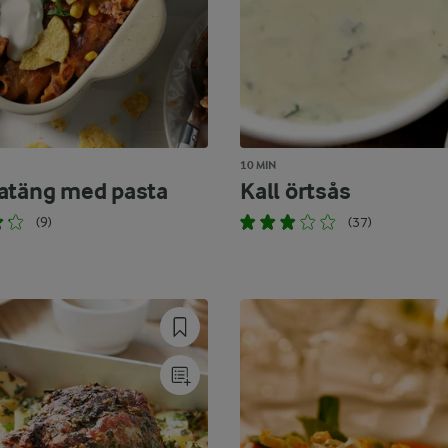
10 MIN
atäng med pasta
Kall örtsås
(9)
(37)