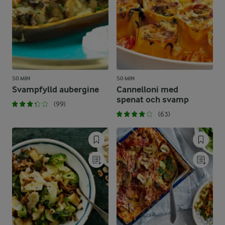
50 MIN
50 MIN
Svampfylld aubergine
Cannelloni med
spenat och svamp
(99)
(63)