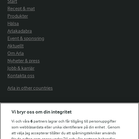
Start
Recept & mat
Produkter
Hälsa
Arlakadabra
Event & sponsring
Aktuellt
Om Arla
Nyheter & press
Jobb & karriär
Kontakta oss
Arla in other countries
Fler Arlasajter
Vi bryr oss om din integritet
Vi och våra
6
partners lagrar och får tillgång till personuppgifter
För ägare
som webbläsardata eller unika identifierare på din enhet . Genom
att välja Jag accepterar tillåter du att spårningstekniker används
Arlas kundportal
för de syften som anges under ”Vi och våra partners behandlar