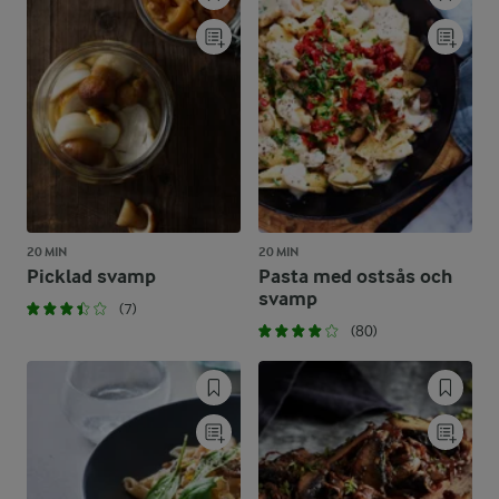
20 MIN
20 MIN
Picklad svamp
Pasta med ostsås och
svamp
(7)
(80)