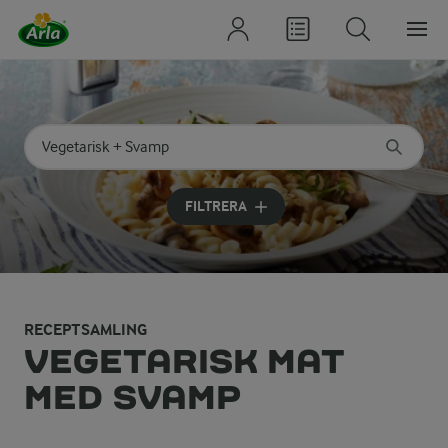
Sök på kategori eller ingrediens
Skriv in sökord för att få förslag
FILTRERA
RECEPTSAMLING
VEGETARISK MAT
MED SVAMP