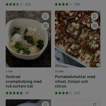
(21)
(22)
3 TIM
35 MIN
Smörad
Portabellohattar med
svampbuljong med
vitost, timjan och
två sorters kål
citron
(2)
(11)