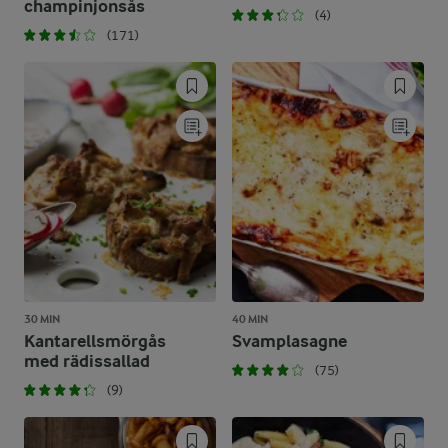
champinjonsås
(4)
(171)
30 MIN
40 MIN
Kantarellsmörgås
Svamplasagne
med rädissallad
(75)
(9)