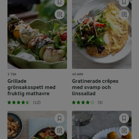
1 TIM
40 MIN
Grillade
Gratinerade crêpes
grönsaksspett med
med svamp och
fruktig mathavre
linssallad
(12)
(5)