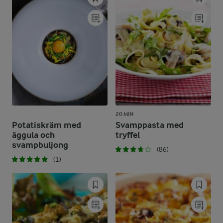
20 MIN
Potatiskräm med
Svamppasta med
äggula och
tryffel
svampbuljong
(86)
(1)