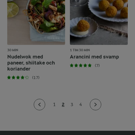
30 MIN
1 TIM 30 MIN
Nudelwok med
Arancini med svamp
paneer, shiitake och
(7)
koriander
(17)
2
1
3
4