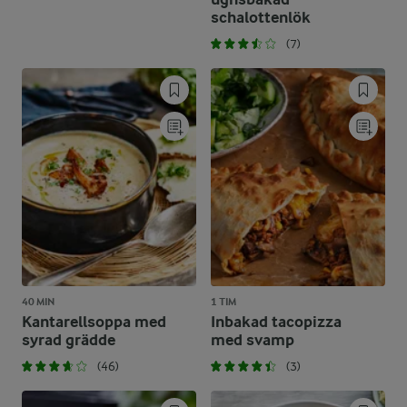
schalottenlök
(7)
40 MIN
1 TIM
Kantarellsoppa med
Inbakad tacopizza
syrad grädde
med svamp
(46)
(3)