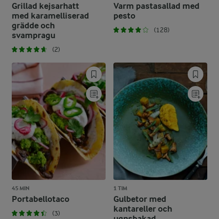
Grillad kejsarhatt
Varm pastasallad med
med karamelliserad
pesto
grädde och
(128)
svampragu
(2)
45 MIN
1 TIM
Portabellotaco
Gulbetor med
kantareller och
(3)
ugnsbakad