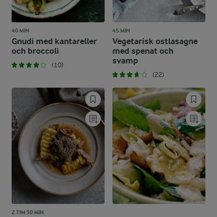
40 MIN
45 MIN
Gnudi med kantareller
Vegetarisk ostlasagne
och broccoli
med spenat och
svamp
(10)
(22)
2 TIM 30 MIN