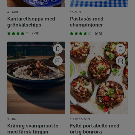
45 MIN
15 MIN
Kantarellsoppa med
Pastasås med
grönkålschips
champinjoner
(29)
(66)
1 TIM
1 TIM 15 MIN
Krämig svamprisotto
Fylld portabello med
med färsk timjan
örtig bönröra