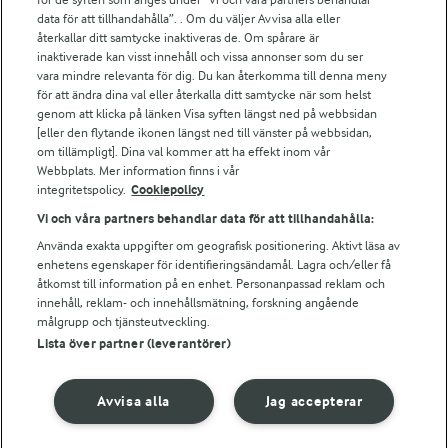
Arla.com
data för att tillhandahålla”. . Om du väljer Avvisa alla eller
Falbygdens Ost
återkallar ditt samtycke inaktiveras de. Om spårare är
Arla webbshop
inaktiverade kan visst innehåll och vissa annonser som du ser
vara mindre relevanta för dig. Du kan återkomma till denna meny
Bildbank
för att ändra dina val eller återkalla ditt samtycke när som helst
genom att klicka på länken Visa syften längst ned på webbsidan
[eller den flytande ikonen längst ned till vänster på webbsidan,
om tillämpligt]. Dina val kommer att ha effekt inom vår
Följ oss
Webbplats. Mer information finns i vår
integritetspolicy.
Cookiepolicy
Vi och våra partners behandlar data för att tillhandahålla:
Använda exakta uppgifter om geografisk positionering. Aktivt läsa av
enhetens egenskaper för identifieringsändamål. Lagra och/eller få
åtkomst till information på en enhet. Personanpassad reklam och
innehåll, reklam- och innehållsmätning, forskning angående
målgrupp och tjänsteutveckling.
Lista över partner (leverantörer)
© 2026 Arla Foods
Ändra cookie-inställningar
Avvisa alla
Jag accepterar
Integritetspolicy