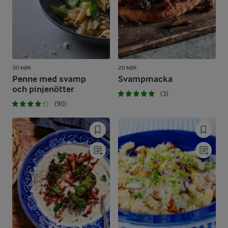
30 MIN
20 MIN
Penne med svamp
Svampmacka
och pinjenötter
(3)
(90)