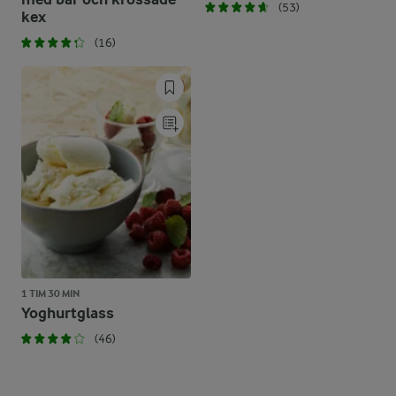
(53)
kex
(16)
1 TIM 30 MIN
Yoghurtglass
(46)