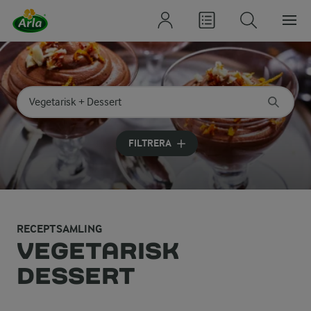
Sök på kategori eller ingrediens
Skriv in sökord för att få förslag
FILTRERA
RECEPTSAMLING
VEGETARISK
DESSERT