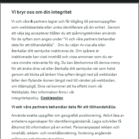
Fler Arlasajter
Vi bryr oss om din integritet
Vi och våra
6
partners lagrar och får tillgång till personuppgifter
För ägare
som webbläsardata eller unika identifierare på din enhet . Genom
att välja Jag accepterar tillåter du att spårningstekniker används
Arlas kundportal
för de syften som anges under ”Vi och våra partners behandlar
Arla.com
data för att tillhandahålla”. . Om du väljer Avvisa alla eller
Falbygdens Ost
återkallar ditt samtycke inaktiveras de. Om spårare är
Arla webbshop
inaktiverade kan visst innehåll och vissa annonser som du ser
vara mindre relevanta för dig. Du kan återkomma till denna meny
Bildbank
för att ändra dina val eller återkalla ditt samtycke när som helst
genom att klicka på länken Visa syften längst ned på webbsidan
[eller den flytande ikonen längst ned till vänster på webbsidan,
om tillämpligt]. Dina val kommer att ha effekt inom vår
Följ oss
Webbplats. Mer information finns i vår
integritetspolicy.
Cookiepolicy
Vi och våra partners behandlar data för att tillhandahålla:
Använda exakta uppgifter om geografisk positionering. Aktivt läsa av
enhetens egenskaper för identifieringsändamål. Lagra och/eller få
åtkomst till information på en enhet. Personanpassad reklam och
innehåll, reklam- och innehållsmätning, forskning angående
målgrupp och tjänsteutveckling.