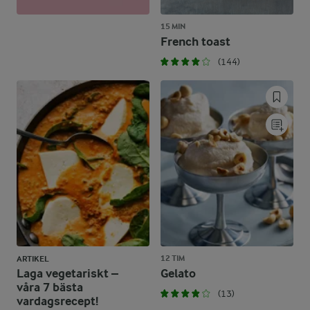
15 MIN
French toast
(144)
12 TIM
ARTIKEL
Laga vegetariskt –
Gelato
våra 7 bästa
(13)
vardagsrecept!