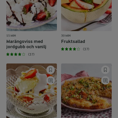
15 MIN
30 MIN
Marängsviss med
Fruktsallad
jordgubb och vanilj
(37)
(37)