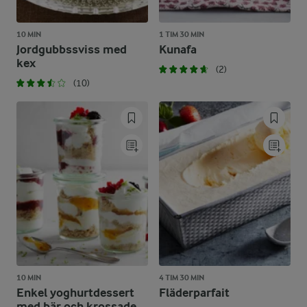
10 MIN
1 TIM 30 MIN
Jordgubbssviss med
Kunafa
kex
(2)
(10)
10 MIN
4 TIM 30 MIN
Enkel yoghurtdessert
Fläderparfait
med bär och krossade