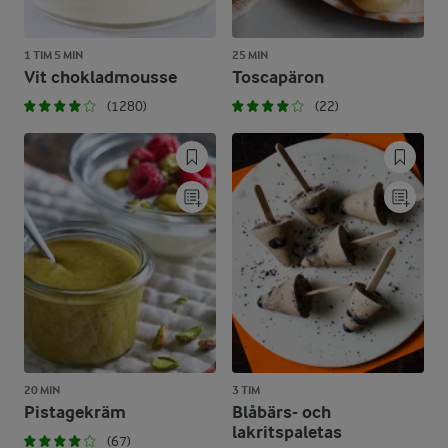
1 TIM 5 MIN
25 MIN
Vit chokladmousse
Toscapäron
(1280)
(22)
20 MIN
3 TIM
Pistagekräm
Blåbärs- och
lakritspaletas
(67)