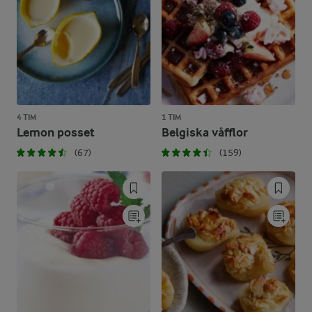
4 TIM
1 TIM
Lemon posset
Belgiska våfflor
(67)
(159)