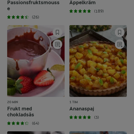
Passionsfruktsmouss
Äppelkräm
e
(189)
(26)
20 MIN
1 TIM
Frukt med
Ananaspaj
chokladsås
(3)
(64)