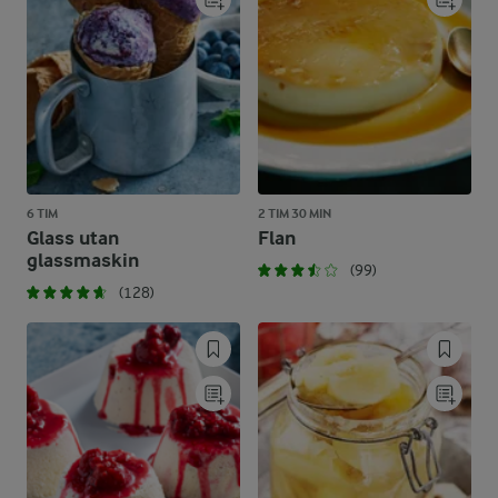
6 TIM
2 TIM 30 MIN
Glass utan
Flan
glassmaskin
(99)
(128)