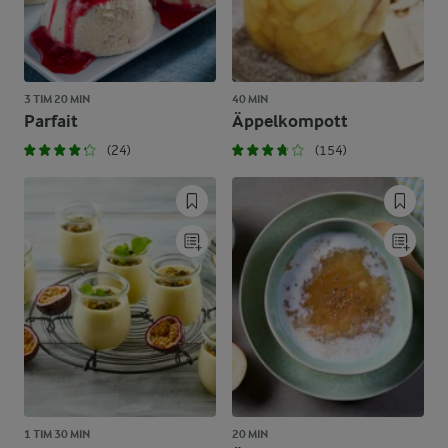
3 TIM 20 MIN
40 MIN
Parfait
Äppelkompott
(24)
(154)
1 TIM 30 MIN
20 MIN