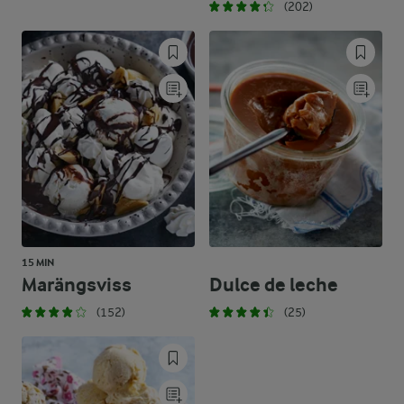
(202)
15 MIN
Marängsviss
Dulce de leche
(152)
(25)