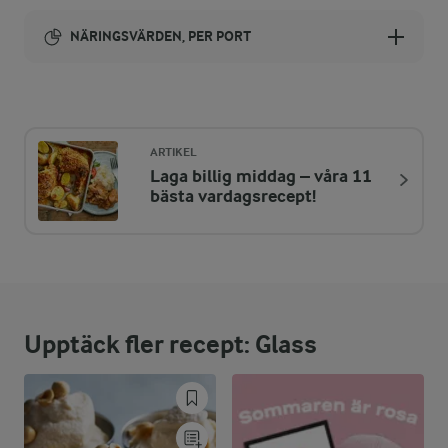
NÄRINGSVÄRDEN, PER PORT
Energi:
381 kcal
ARTIKEL
Laga billig middag – våra 11
ENERGIDISTRIBUTION %
NÄRINGSVÄRDEN PER PORT
bästa vardagsrecept!
-
1,7 g
Fiber:
7,1 %
6,7 g
Protein:
Upptäck fler recept: Glass
39,4 %
17 g
Fett:
53,5 %
50,1 g
Kolhydrater: