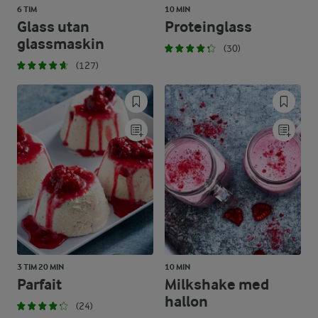
6 TIM
10 MIN
Glass utan
Proteinglass
glassmaskin
(30)
(127)
3 TIM 20 MIN
10 MIN
Parfait
Milkshake med
hallon
(24)