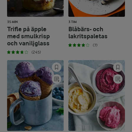
35 MIN
3 TIM
Trifle på äpple
Blåbärs- och
med smulkrisp
lakritspaletas
och vaniljglass
(7)
(245)