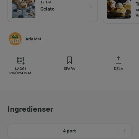
12 TIM
T
Gelato
s
v
Arla Mat
LÄGG I
SPARA
DELA
INKÖPSLISTA
Ingredienser
4 port