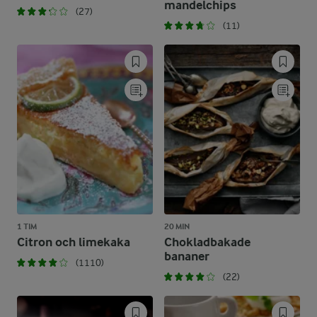
mandelchips
(27)
(11)
1 TIM
20 MIN
Citron och limekaka
Chokladbakade
bananer
(1110)
(22)