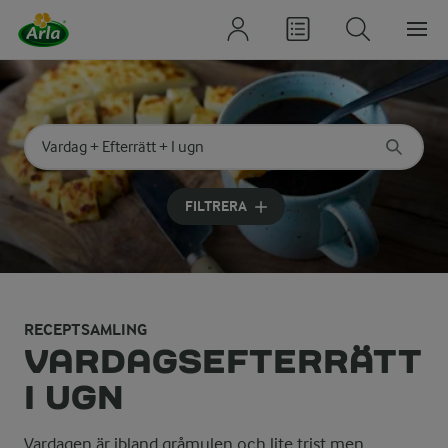
Sök på kategori eller ingrediens
Skriv in sökord för att få förslag
FILTRERA
RECEPTSAMLING
VARDAGSEFTERRÄTT
I UGN
Vardagen är ibland gråmulen och lite trist men