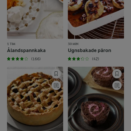
1 TIM
30 MIN
Ålandspannkaka
Ugnsbakade päron
(166)
(42)