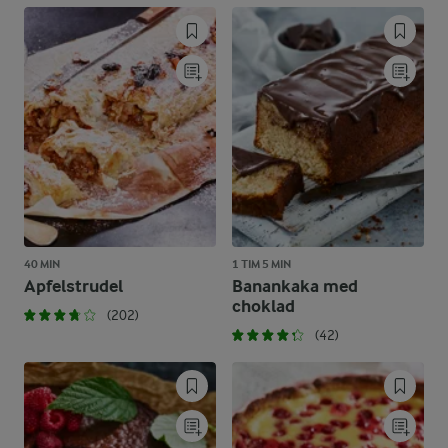
40 MIN
1 TIM 5 MIN
Apfelstrudel
Banankaka med
choklad
(202)
(42)