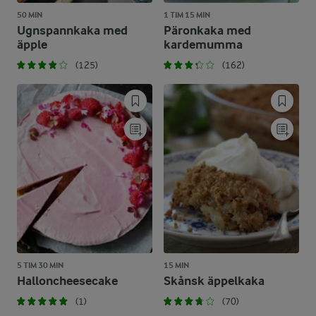
50 MIN
1 TIM 15 MIN
Ugnspannkaka med
Päronkaka med
äpple
kardemumma
(125)
(162)
5 TIM 30 MIN
15 MIN
Halloncheesecake
Skånsk äppelkaka
(1)
(70)