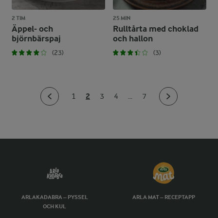
2 TIM
25 MIN
Äppel- och
Rulltårta med choklad
björnbärspaj
och hallon
(23)
(3)
2
1
3
4
...
7
ARLAKADABRA – PYSSEL
ARLA MAT – RECEPTAPP
OCH KUL