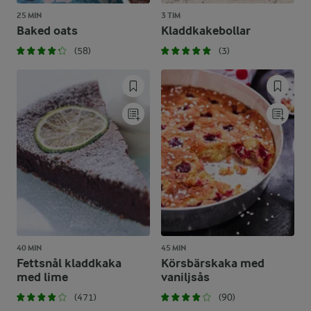
25 MIN
3 TIM
Baked oats
Kladdkakebollar
(58)
(3)
40 MIN
45 MIN
Fettsnål kladdkaka
Körsbärskaka med
med lime
vaniljsås
(471)
(90)