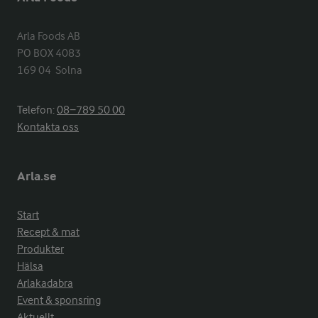
Arla Foods AB

PO BOX 4083

169 04  Solna
Telefon:
08−789 50 00
Kontakta oss
Arla.se
Start
Recept & mat
Produkter
Hälsa
Arlakadabra
Event & sponsring
Aktuellt