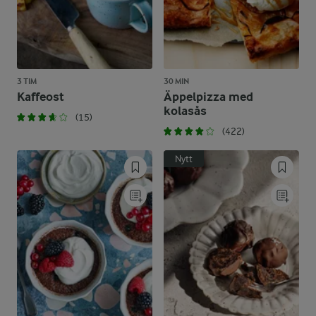
3 TIM
30 MIN
Kaffeost
Äppelpizza med
kolasås
(15)
(422)
Nytt