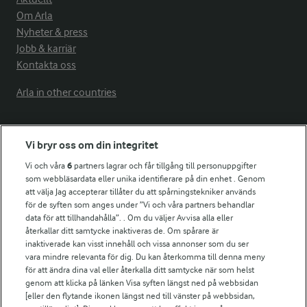
Om Arla
Nyheter & press
Jobb & karriär
Kontakta oss
Arla in other countries
Fler Arlasajter
Vi bryr oss om din integritet
Vi och våra
6
partners lagrar och får tillgång till personuppgifter
För ägare
som webbläsardata eller unika identifierare på din enhet . Genom
att välja Jag accepterar tillåter du att spårningstekniker används
Arlas kundportal
för de syften som anges under ”Vi och våra partners behandlar
Arla.com
data för att tillhandahålla”. . Om du väljer Avvisa alla eller
Falbygdens Ost
återkallar ditt samtycke inaktiveras de. Om spårare är
Arla webbshop
inaktiverade kan visst innehåll och vissa annonser som du ser
vara mindre relevanta för dig. Du kan återkomma till denna meny
Bildbank
för att ändra dina val eller återkalla ditt samtycke när som helst
genom att klicka på länken Visa syften längst ned på webbsidan
[eller den flytande ikonen längst ned till vänster på webbsidan,