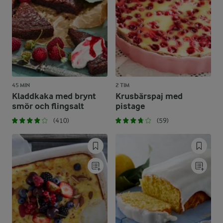
45 MIN
2 TIM
Kladdkaka med brynt
Krusbärspaj med
smör och flingsalt
pistage
(410)
(59)