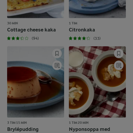
30 MIN
1 TIM
Cottage cheese kaka
Citronkaka
(94)
(33)
3 TIM 15 MIN
1 TIM 20 MIN
Brylépudding
Nyponsoppa med