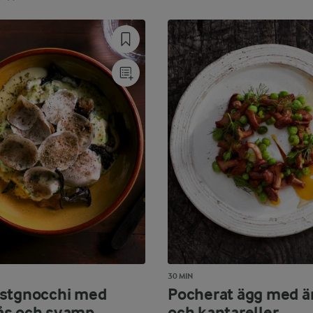
30 MIN
stgnocchi med
Pocherat ägg med ä
ås och svamp
och kantareller