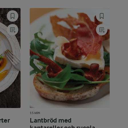
15 MIN
rter
Lantbröd med
kantareller och rucola