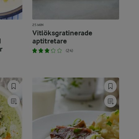
25 MIN
Vitlöksgratinerade
d
aptitretare
r
(24)