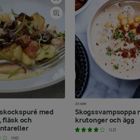
20 MIN
tskockspuré med
Skogssvampsoppa 
 fläsk och
krutonger och ägg
ntareller
(12)
(46)