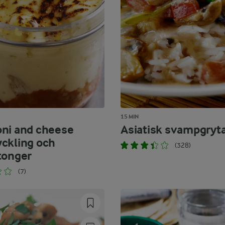
15 MIN
ni and cheese
Asiatisk svampgryt
ckling och
(328)
tonger
(7)