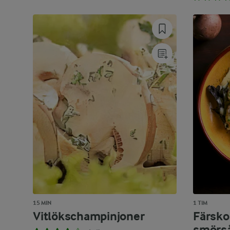
15 MIN
1 TIM
Vitlökschampinjoner
Färsko
smörs