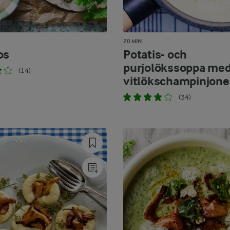
20 MIN
os
Potatis- och
purjolökssoppa me
(14)
vitlökschampinjone
(34)