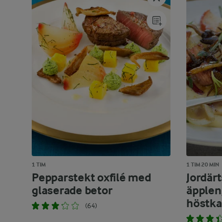
1 TIM
1 TIM 20 MIN
Pepparstekt oxfilé med
Jordär
glaserade betor
äpplen,
höstka
(64)