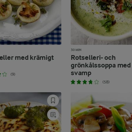
30 MIN
eller med krämigt
Rotselleri- och
grönkålssoppa med
svamp
(9)
(58)