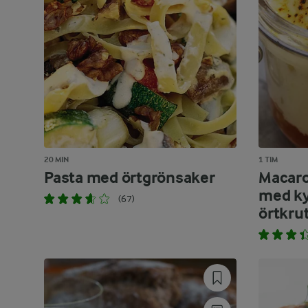
20 MIN
1 TIM
Pasta med örtgrönsaker
Macaro
med ky
(67)
örtkru