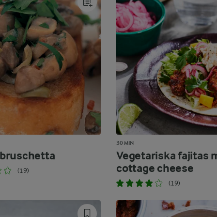
30 MIN
bruschetta
Vegetariska fajitas
cottage cheese
(19)
(19)