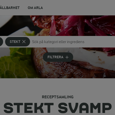
ÅLLBARHET
OM ARLA
STEKT
Sök på kategori eller ingrediens
Skriv in sökord för att få förslag
FILTRERA
RECEPTSAMLING
STEKT SVAMP