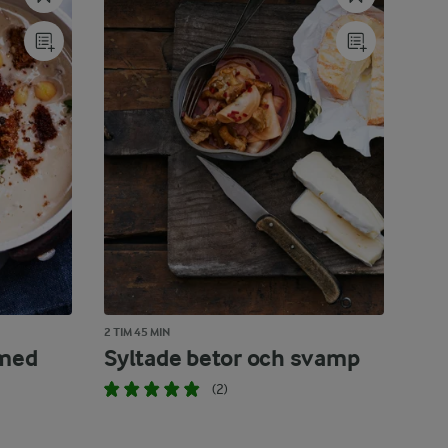
2 TIM 45 MIN
med
Syltade betor och svamp
(2)