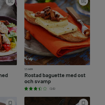
15 MIN
 med
Rostad baguette med ost
och svamp
(16)