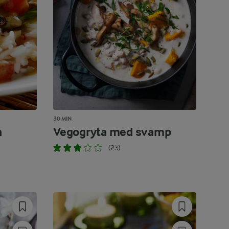
30 MIN
a
Vegogryta med svamp
(23)