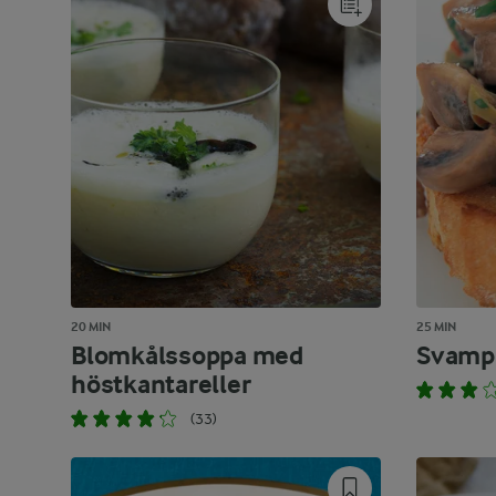
20 MIN
25 MIN
Blomkålssoppa med
Svamp
höstkantareller
(33)