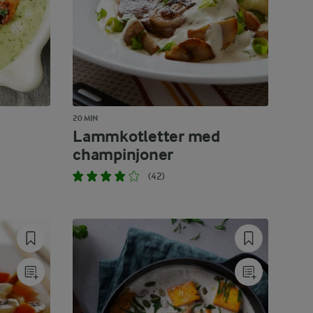
20 MIN
Lammkotletter med
champinjoner
(42)