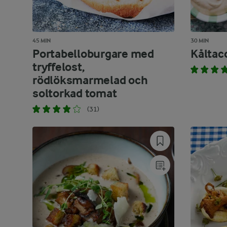
45 MIN
30 MIN
Portabelloburgare med
Kåltac
tryffelost,
rödlöksmarmelad och
soltorkad tomat
(31)