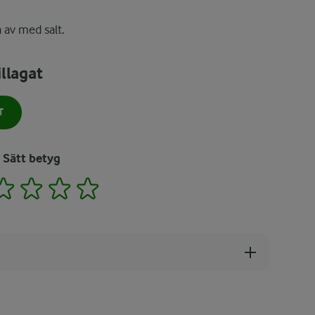
 av med salt.
llagat
T
Sätt betyg
2
3
4
5