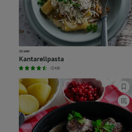
30 MIN
Kantarellpasta
(248)