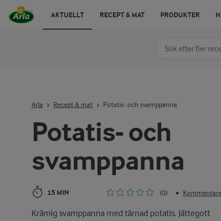
AKTUELLT
RECEPT & MAT
PRODUKTER
H
Sök på kategori elle
Skriv in sökord för at
Arla
Recept & mat
Potatis- och svamppanna
Potatis- och
svamppanna
15 MIN
(0)
Kommentarer
•
Krämig svamppanna med tärnad potatis. Jättegott