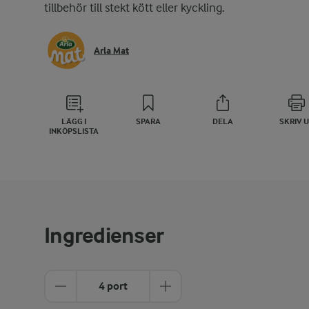
tillbehör till stekt kött eller kyckling.
Arla Mat
LÄGG I
SPARA
DELA
SKRIV 
INKÖPSLISTA
Ingredienser
4 port