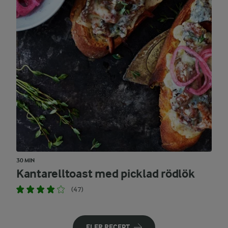
30 MIN
Kantarelltoast med picklad rödlök
(47)
FLER RECEPT