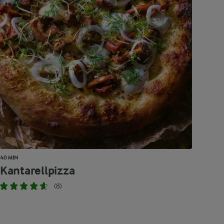
40 MIN
Kantarellpizza
(8)