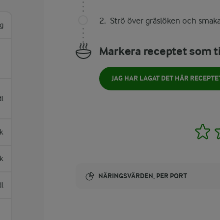
Strö över gräslöken och smaka
g
Markera receptet som ti
JAG HAR LAGAT DET HÄR RECEPTE
dl
1
k
k
NÄRINGSVÄRDEN, PER PORT
dl
Energi:
144 kcal