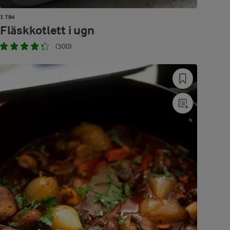
1 TIM
Fläskkotlett i ugn
(300)