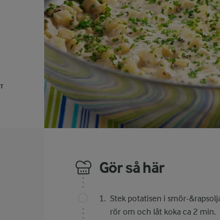
UT
Gör så här
Stek potatisen i smör-&rapsolja
rör om och låt koka ca 2 min.