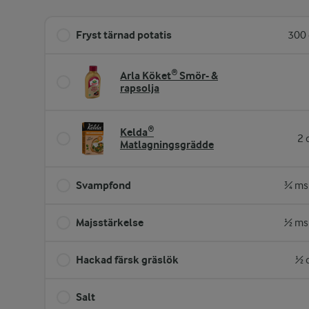
Fryst tärnad potatis
300 
Arla Köket® Smör- &
rapsolja
Kelda®
2 
Matlagningsgrädde
Svampfond
¾ ms
Majsstärkelse
½ ms
Hackad färsk gräslök
½ 
Salt