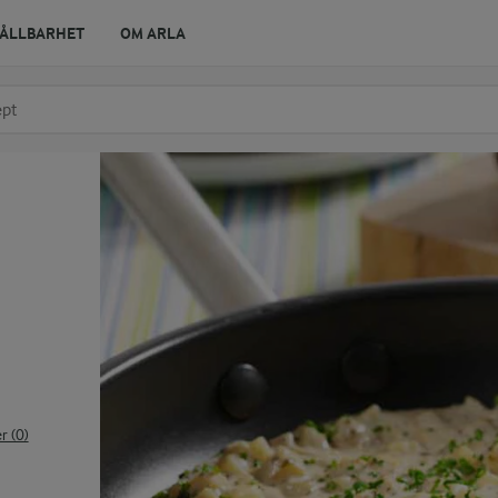
ÅLLBARHET
OM ARLA
r ingrediens
t få förslag
 (0)