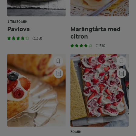
1 TIM 30 MIN
Pavlova
Marängtårta med
citron
(138)
(156)
30 MIN