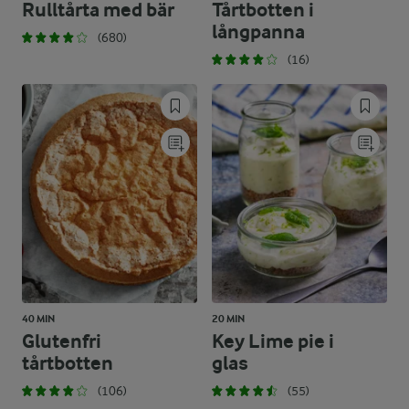
Rulltårta med bär
Tårtbotten i
långpanna
(680)
(16)
40 MIN
20 MIN
Glutenfri
Key Lime pie i
tårtbotten
glas
(106)
(55)