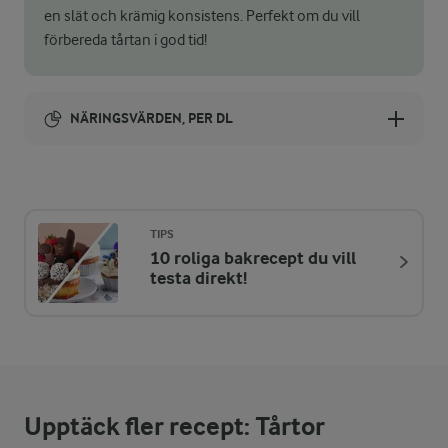
en slät och krämig konsistens. Perfekt om du vill
förbereda tårtan i god tid!
NÄRINGSVÄRDEN, PER DL
Energi:
336 kcal
TIPS
10 roliga bakrecept du vill
ENERGIDISTRIBUTION %
NÄRINGSVÄRDEN PER DL
testa direkt!
-
0 g
Fiber:
6,5 %
5,4 g
Protein:
Upptäck fler recept: Tårtor
54,2 %
20,6 g
Fett: