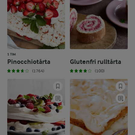
1 TIM
Pinocchiotårta
Glutenfri rulltårta
(1764)
(100)