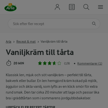
Sök på kategori eller ingrediens
Skriv in sökord för att få förslag
Arla
Recept & mat
Vaniljkräm till tårta
Vaniljkräm till tårta
20 MIN
(19)
Kommentarer (1)
•
Klassisk len, mjuk och söt vaniljkräm – perfekt till tårta,
bakverk eller bullar. En len hemgjord kräm kokad på mjölk,
äggulor och äkta vanilj, som lyfts av en klick smör för extra
rund smak. Den tar cirka 20 minuter att laga och passar lika
bra i gräddtårtan som i sommarens jordgubbsbakelser.
UPPTÄCK FLER RECEPT: TÅRTOR