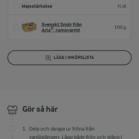
Majsstärkelse
¾ dl
Svenskt Smör från
100 g
Arla®, rumsvarmt
LÄGG I INKÖPSLISTA
Gör så här
Dela och skrapa ur fröna från
vaniljstången. Lägg både frön och stång i