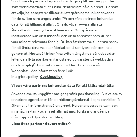
Vi och våra
6
partners lagrar och får tillgång till personuppgifter
som webbläsardata eller unika identifierare på din enhet . Genom
att välja Jag accepterar tillåter du att spårningstekniker används
För ägare
för de syften som anges under ”Vi och våra partners behandlar
Arlas kundportal
data för att tillhandahålla”. . Om du väljer Avvisa alla eller
Arla.com
återkallar ditt samtycke inaktiveras de. Om spårare är
Falbygdens Ost
inaktiverade kan visst innehåll och vissa annonser som du ser
vara mindre relevanta för dig. Du kan återkomma till denna meny
Arla webbshop
för att ändra dina val eller återkalla ditt samtycke när som helst
Bildbank
genom att klicka på länken Visa syften längst ned på webbsidan
[eller den flytande ikonen längst ned till vänster på webbsidan,
om tillämpligt]. Dina val kommer att ha effekt inom vår
Webbplats. Mer information finns i vår
Följ oss
integritetspolicy.
Cookiepolicy
Vi och våra partners behandlar data för att tillhandahålla:
Använda exakta uppgifter om geografisk positionering. Aktivt läsa av
enhetens egenskaper för identifieringsändamål. Lagra och/eller få
åtkomst till information på en enhet. Personanpassad reklam och
innehåll, reklam- och innehållsmätning, forskning angående
målgrupp och tjänsteutveckling.
Lista över partner (leverantörer)
© 2026 Arla Foods