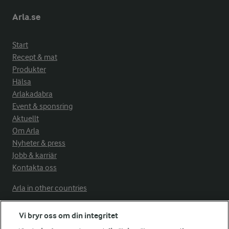
Arla.se
Start
Recept & mat
Produkter
Hälsa
Arlakadabra
Event & sponsring
Aktuellt
Om Arla
Nyheter & press
Jobb & karriär
Kontakta oss
Arla in other countries
Vi bryr oss om din integritet
Fler Arlasajter