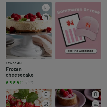
39,3 %
32,5 g
Kolhydrater:
4 TIM 30 MIN
Frozen
cheesecake
(895)