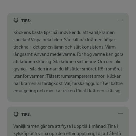
TIPS:
Kockens bästa tips: Så undviker du att vaniljkrämen
spricker! Vispa hela tiden: Särskilt när krämen börjar
tjockna – det ger en jämn och slät konsistens. Värm
långsamt: Använd medelvärme. För hög värme kan göra
att krämen skär sig. Sila krämen vid behov: Om den blir
grynig – sila den innan du tillsätter smöret. Rör i smöret
utanför värmen: Tillsätt rumstempererat smör i klickar
när krämen är färdigkokt. Välj färska äggulor: Ger bättre
emulgering och minskar risken för att krämen skär sig.
TIPS:
Vaniljkrämen går bra att frysa i upp till 1 månad. Tina i
kylskåp och vispa upp den efter upptining för att återfå