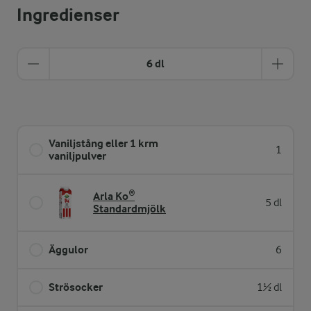
Ingredienser
6 dl
Vaniljstång eller 1 krm
1
vaniljpulver
Arla Ko®
5 dl
Standardmjölk
Äggulor
6
Strösocker
1½ dl