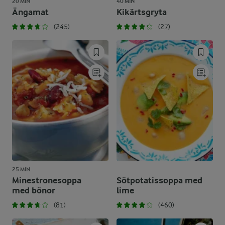
20 MIN
40 MIN
Ängamat
Kikärtsgryta
(245)
(27)
25 MIN
Minestronesoppa
Sötpotatissoppa med
med bönor
lime
(81)
(460)