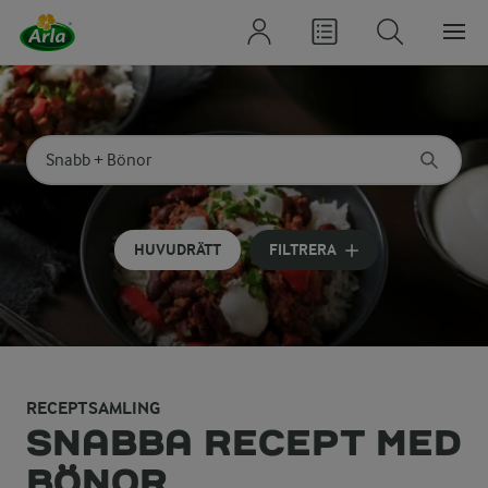
Sök på kategori eller ingrediens
Skriv in sökord för att få förslag
HUVUDRÄTT
FILTRERA
RECEPTSAMLING
SNABBA RECEPT MED
BÖNOR