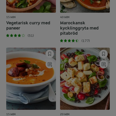
15 MIN
40 MIN
Vegetarisk curry med
Marockansk
paneer
kycklinggryta med
pitabröd
(51)
(177)
15 MIN
20 MIN