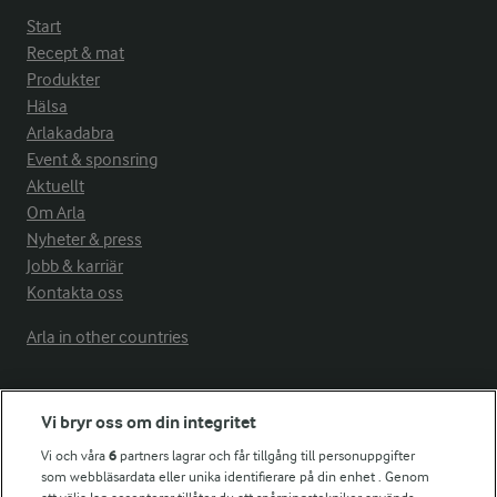
Start
Recept & mat
Produkter
Hälsa
Arlakadabra
Event & sponsring
Aktuellt
Om Arla
Nyheter & press
Jobb & karriär
Kontakta oss
Arla in other countries
Fler Arlasajter
Vi bryr oss om din integritet
Vi och våra
6
partners lagrar och får tillgång till personuppgifter
För ägare
som webbläsardata eller unika identifierare på din enhet . Genom