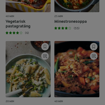
40 MIN
25 MIN
Vegetarisk
Minestronesoppa
pastagratäng
(55)
(4)
20 MIN
40 MIN