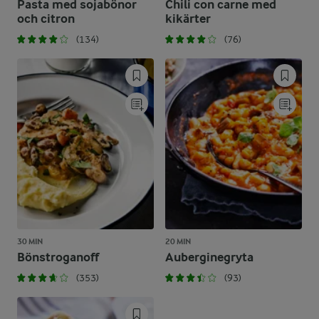
Pasta med sojabönor
Chili con carne med
och citron
kikärter
(134)
(76)
30 MIN
20 MIN
Bönstroganoff
Auberginegryta
(353)
(93)