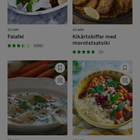
20 MIN
40 MIN
Falafel
Kikärtsbiffar med
morotstsatsiki
(686)
(5)