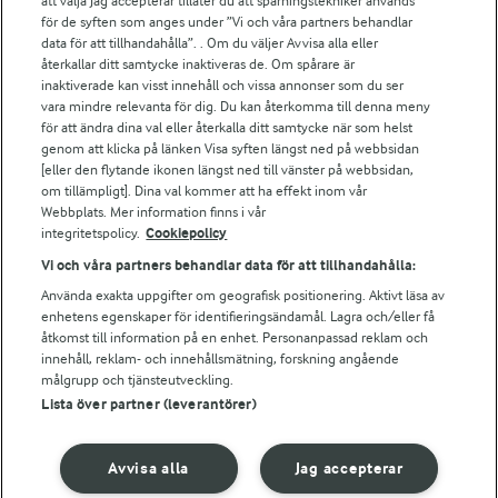
att välja Jag accepterar tillåter du att spårningstekniker används
Arlas kundportal
för de syften som anges under ”Vi och våra partners behandlar
Arla.com
data för att tillhandahålla”. . Om du väljer Avvisa alla eller
Falbygdens Ost
återkallar ditt samtycke inaktiveras de. Om spårare är
Arla webbshop
inaktiverade kan visst innehåll och vissa annonser som du ser
vara mindre relevanta för dig. Du kan återkomma till denna meny
Bildbank
för att ändra dina val eller återkalla ditt samtycke när som helst
genom att klicka på länken Visa syften längst ned på webbsidan
[eller den flytande ikonen längst ned till vänster på webbsidan,
om tillämpligt]. Dina val kommer att ha effekt inom vår
Följ oss
Webbplats. Mer information finns i vår
integritetspolicy.
Cookiepolicy
Vi och våra partners behandlar data för att tillhandahålla:
Använda exakta uppgifter om geografisk positionering. Aktivt läsa av
enhetens egenskaper för identifieringsändamål. Lagra och/eller få
åtkomst till information på en enhet. Personanpassad reklam och
innehåll, reklam- och innehållsmätning, forskning angående
målgrupp och tjänsteutveckling.
Lista över partner (leverantörer)
© 2026 Arla Foods
Ändra cookie-inställningar
Avvisa alla
Jag accepterar
Integritetspolicy