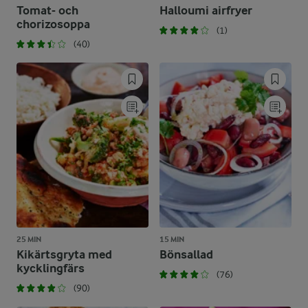
Tomat- och
Halloumi airfryer
chorizosoppa
(1)
(40)
25 MIN
15 MIN
Kikärtsgryta med
Bönsallad
kycklingfärs
(76)
(90)