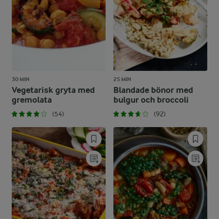
30 MIN
25 MIN
Vegetarisk gryta med
Blandade bönor med
gremolata
bulgur och broccoli
(54)
(92)