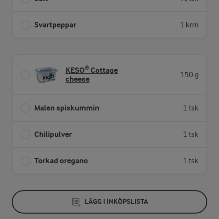
Svartpeppar
1 krm
KESO® Cottage
150 g
cheese
Malen spiskummin
1 tsk
Chilipulver
1 tsk
Torkad oregano
1 tsk
LÄGG I INKÖPSLISTA