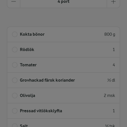
4 port
Kokta bönor
800 g
Rödlök
1
Tomater
4
Grovhackad färsk koriander
½ dl
Olivolja
2 msk
Pressad vitlöksklyfta
1
Salt
½ tsk