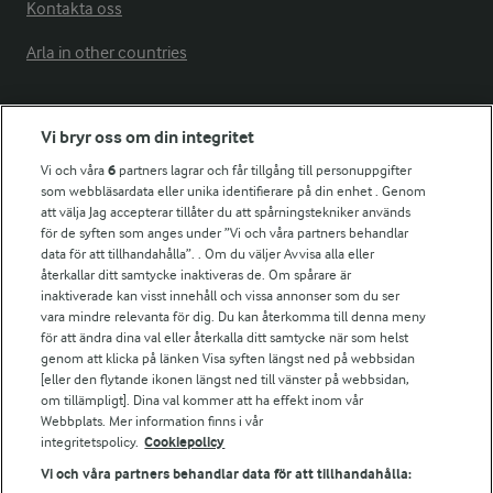
Kontakta oss
Arla in other countries
Fler Arlasajter
Vi bryr oss om din integritet
Vi och våra
6
partners lagrar och får tillgång till personuppgifter
För ägare
som webbläsardata eller unika identifierare på din enhet . Genom
att välja Jag accepterar tillåter du att spårningstekniker används
Arlas kundportal
för de syften som anges under ”Vi och våra partners behandlar
Arla.com
data för att tillhandahålla”. . Om du väljer Avvisa alla eller
Falbygdens Ost
återkallar ditt samtycke inaktiveras de. Om spårare är
Arla webbshop
inaktiverade kan visst innehåll och vissa annonser som du ser
vara mindre relevanta för dig. Du kan återkomma till denna meny
Bildbank
för att ändra dina val eller återkalla ditt samtycke när som helst
genom att klicka på länken Visa syften längst ned på webbsidan
[eller den flytande ikonen längst ned till vänster på webbsidan,
om tillämpligt]. Dina val kommer att ha effekt inom vår
Följ oss
Webbplats. Mer information finns i vår
integritetspolicy.
Cookiepolicy
Vi och våra partners behandlar data för att tillhandahålla: