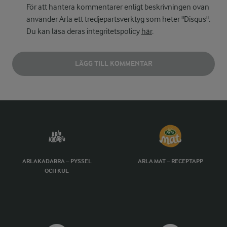
För att hantera kommentarer enligt beskrivningen ovan
använder Arla ett tredjepartsverktyg som heter "Disqus".
Du kan läsa deras integritetspolicy
här
.
LÄGG TILL KOMMENTAR
ARLAKADABRA – PYSSEL
ARLA MAT – RECEPTAPP
OCH KUL