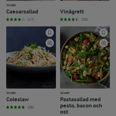
30 MIN
Caesarsallad
Vinägrett
(17)
(32)
30 MIN
30 MIN
Coleslaw
Pastasallad med
pesto, bacon och
(26)
ost