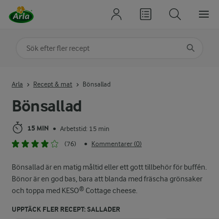
Sök på kategori eller ingrediens
Skriv in sökord för att få förslag
Arla
Recept & mat
Bönsallad
Bönsallad
15 MIN
Arbetstid: 15 min
•
(76)
Kommentarer (0)
•
Bönsallad är en matig måltid eller ett gott tillbehör för buffén.
Bönor är en god bas, bara att blanda med fräscha grönsaker
och toppa med KESO® Cottage cheese.
UPPTÄCK FLER RECEPT: SALLADER