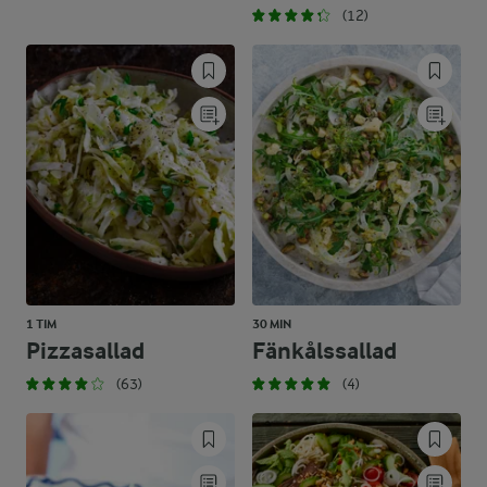
(12)
1 TIM
30 MIN
Pizzasallad
Fänkålssallad
(63)
(4)