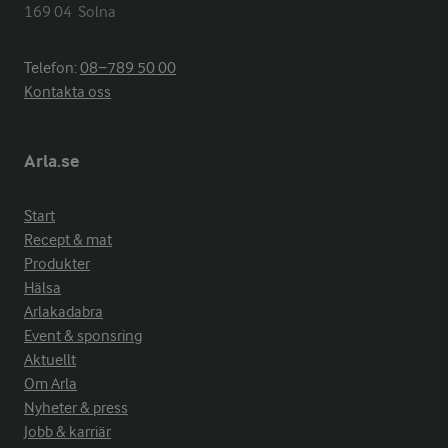
169 04  Solna
Telefon:
08−789 50 00
Kontakta oss
Arla.se
Start
Recept & mat
Produkter
Hälsa
Arlakadabra
Event & sponsring
Aktuellt
Om Arla
Nyheter & press
Jobb & karriär