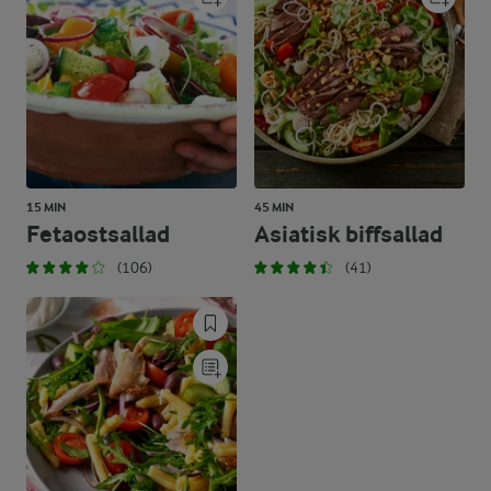
15 MIN
45 MIN
Fetaostsallad
Asiatisk biffsallad
(106)
(41)