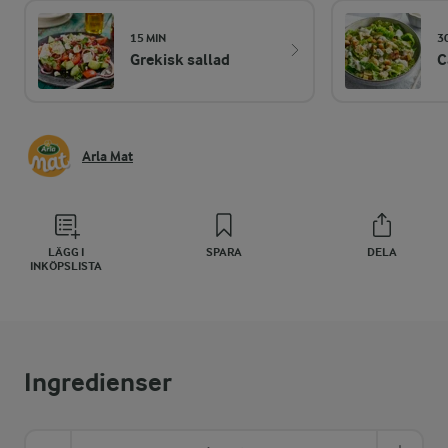
15 MIN
3
Grekisk sallad
C
Arla Mat
LÄGG I
SPARA
DELA
INKÖPSLISTA
Ingredienser