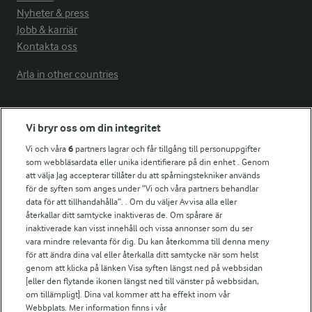
Nyheter & press
Jobb & karriär
Kontakta oss
Arla in other countries
Fler Arlasajter
Vi bryr oss om din integritet
Vi och våra
6
partners lagrar och får tillgång till personuppgifter
För ägare
som webbläsardata eller unika identifierare på din enhet . Genom
att välja Jag accepterar tillåter du att spårningstekniker används
Arlas kundportal
för de syften som anges under ”Vi och våra partners behandlar
Arla.com
data för att tillhandahålla”. . Om du väljer Avvisa alla eller
Falbygdens Ost
återkallar ditt samtycke inaktiveras de. Om spårare är
Arla webbshop
inaktiverade kan visst innehåll och vissa annonser som du ser
vara mindre relevanta för dig. Du kan återkomma till denna meny
Bildbank
för att ändra dina val eller återkalla ditt samtycke när som helst
genom att klicka på länken Visa syften längst ned på webbsidan
[eller den flytande ikonen längst ned till vänster på webbsidan,
om tillämpligt]. Dina val kommer att ha effekt inom vår
Följ oss
Webbplats. Mer information finns i vår