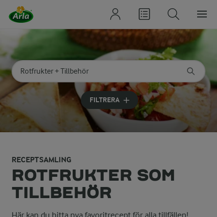
Sök på kategori eller ingrediens
Skriv in sökord för att få förslag
FILTRERA
RECEPTSAMLING
ROTFRUKTER SOM
TILLBEHÖR
Här kan du hitta nya favoritrecept för alla tillfällen!