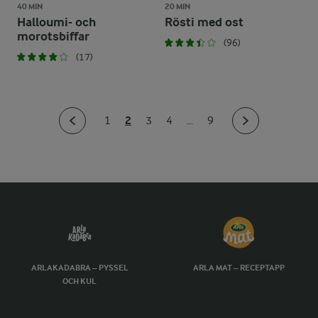
40 MIN
20 MIN
Halloumi- och
Rösti med ost
morotsbiffar
(96)
(17)
2
1
3
4
...
9
ARLAKADABRA – PYSSEL
ARLA MAT – RECEPTAPP
OCH KUL