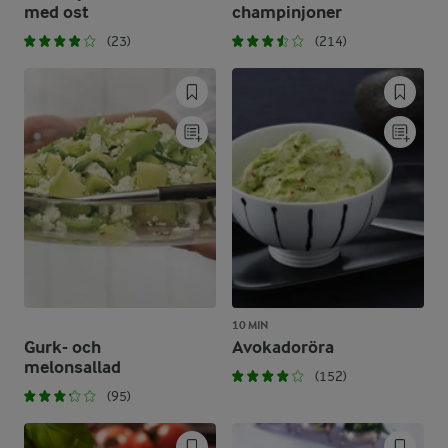
med ost
champinjoner
(23)
(214)
10 MIN
Gurk- och
Avokadoröra
melonsallad
(152)
(95)