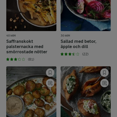
40 MIN
30 MIN
Saffranskokt
Sallad med betor,
palsternacka med
äpple och dill
smörrostade nötter
(22)
(81)