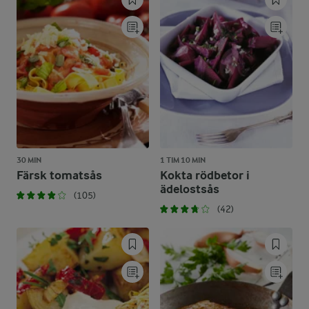
30 MIN
1 TIM 10 MIN
Färsk tomatsås
Kokta rödbetor i
ädelostsås
(105)
(42)