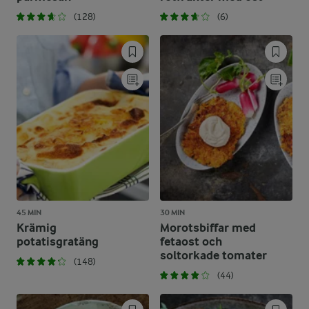
(128)
(6)
45 MIN
30 MIN
Krämig
Morotsbiffar med
potatisgratäng
fetaost och
soltorkade tomater
(148)
(44)