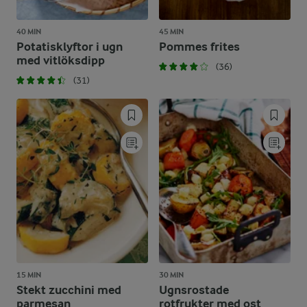
40 MIN
45 MIN
Potatisklyftor i ugn
Pommes frites
med vitlöksdipp
(36)
(31)
15 MIN
30 MIN
Stekt zucchini med
Ugnsrostade
parmesan
rotfrukter med ost