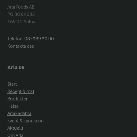
Arla Foods AB

PO BOX 4083

169 04  Solna
Telefon:
08−789 50 00
Kontakta oss
Arla.se
Start
Recept & mat
Produkter
Hälsa
Arlakadabra
Event & sponsring
Aktuellt
Om Arla