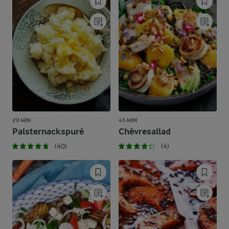
20 MIN
45 MIN
Palsternackspuré
Chèvresallad
(40)
(4)