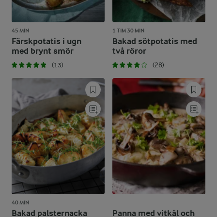
45 MIN
1 TIM 30 MIN
Färskpotatis i ugn
Bakad sötpotatis med
med brynt smör
två röror
(13)
(28)
40 MIN
Bakad palsternacka
Panna med vitkål och