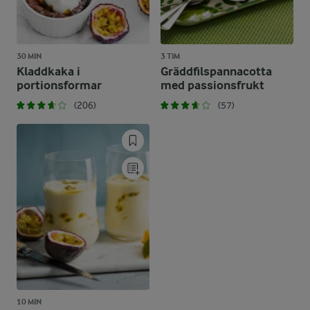
30 MIN
3 TIM
Kladdkaka i
Gräddfilspannacotta
portionsformar
med passionsfrukt
(206)
(57)
10 MIN