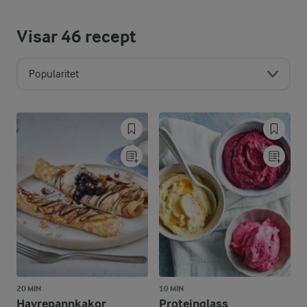
Visar
46
recept
Popularitet
20 MIN
10 MIN
Havrepannkakor
Proteinglass