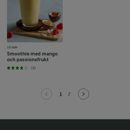
10 MIN
Smoothie med mango
och passionsfrukt
(5)
1
2