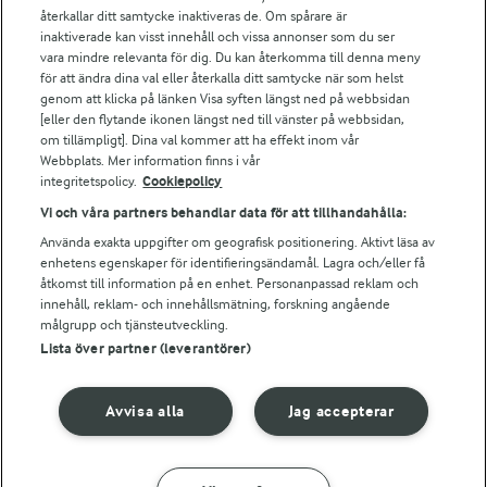
Falbygdens Ost
återkallar ditt samtycke inaktiveras de. Om spårare är
Arla webbshop
inaktiverade kan visst innehåll och vissa annonser som du ser
vara mindre relevanta för dig. Du kan återkomma till denna meny
Bildbank
för att ändra dina val eller återkalla ditt samtycke när som helst
genom att klicka på länken Visa syften längst ned på webbsidan
[eller den flytande ikonen längst ned till vänster på webbsidan,
om tillämpligt]. Dina val kommer att ha effekt inom vår
Följ oss
Webbplats. Mer information finns i vår
integritetspolicy.
Cookiepolicy
Vi och våra partners behandlar data för att tillhandahålla:
Använda exakta uppgifter om geografisk positionering. Aktivt läsa av
enhetens egenskaper för identifieringsändamål. Lagra och/eller få
åtkomst till information på en enhet. Personanpassad reklam och
innehåll, reklam- och innehållsmätning, forskning angående
målgrupp och tjänsteutveckling.
Lista över partner (leverantörer)
© 2026 Arla Foods
Ändra cookie-inställningar
Avvisa alla
Jag accepterar
Integritetspolicy
Om cookies