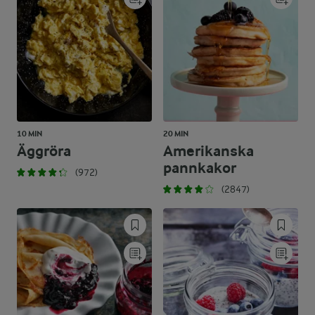
10 MIN
20 MIN
Äggröra
Amerikanska
pannkakor
(972)
(2847)