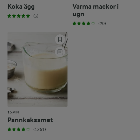
Koka ägg
Varma mackor i
ugn
(3)
(70)
15 MIN
Pannkakssmet
(1261)