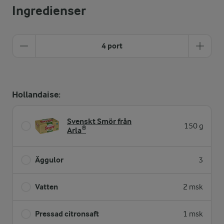
Ingredienser
4 port
Hollandaise:
Svenskt Smör från
150 g
Arla®
Äggulor
3
Vatten
2 msk
Pressad citronsaft
1 msk