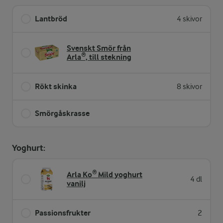
Lantbröd
4 skivor
Svenskt Smör från
Arla®, till stekning
Rökt skinka
8 skivor
Smörgåskrasse
Yoghurt:
Arla Ko® Mild yoghurt
4 dl
vanilj
Passionsfrukter
2