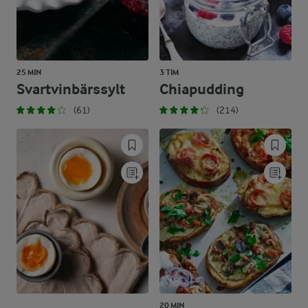
25 MIN
3 TIM
Svartvinbärssylt
Chiapudding
(61)
(214)
20 MIN