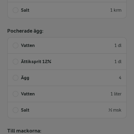
Salt
1 krm
Pocherade ägg:
Vatten
1 dl
Ättiksprit 12%
1 dl
Ägg
4
Vatten
1 liter
Salt
½ msk
Till mackorna: