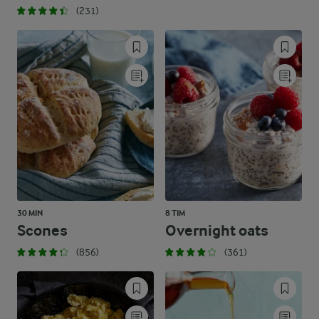
(231)
30 MIN
8 TIM
Scones
Overnight oats
(856)
(361)