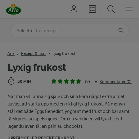
Sök på kategori eller ingrediens
Skriv in sökord för att få förslag
Arla
Recept & mat
Lyxig frukost
Lyxig frukost
30 MIN
(9)
Kommentarer (0)
•
När man vill unna sig själv och sina kära något extra är det
ljuvligt att starta upp med en riktigt lyxig frukost. På menyn
står det både Eggs Benedict, yoghurt med frukt och bär samt
färskpressad apelsinjuice. Om du verkligen vill lyxa till det
läger du även till en pain au chocolat.
UPPTÄCK FLER RECEPT: FRUKOST