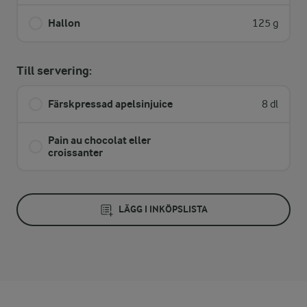
Hallon
125 g
Till servering:
Färskpressad apelsinjuice
8 dl
Pain au chocolat eller
croissanter
LÄGG I INKÖPSLISTA