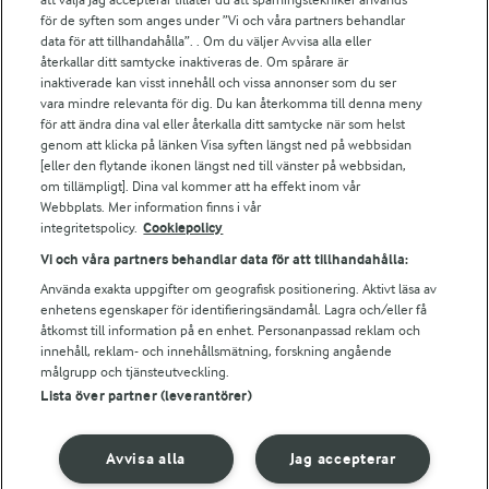
Arlas kundportal
för de syften som anges under ”Vi och våra partners behandlar
Arla.com
data för att tillhandahålla”. . Om du väljer Avvisa alla eller
Falbygdens Ost
återkallar ditt samtycke inaktiveras de. Om spårare är
Arla webbshop
inaktiverade kan visst innehåll och vissa annonser som du ser
vara mindre relevanta för dig. Du kan återkomma till denna meny
Bildbank
för att ändra dina val eller återkalla ditt samtycke när som helst
genom att klicka på länken Visa syften längst ned på webbsidan
[eller den flytande ikonen längst ned till vänster på webbsidan,
om tillämpligt]. Dina val kommer att ha effekt inom vår
Följ oss
Webbplats. Mer information finns i vår
integritetspolicy.
Cookiepolicy
Vi och våra partners behandlar data för att tillhandahålla:
Använda exakta uppgifter om geografisk positionering. Aktivt läsa av
enhetens egenskaper för identifieringsändamål. Lagra och/eller få
åtkomst till information på en enhet. Personanpassad reklam och
innehåll, reklam- och innehållsmätning, forskning angående
målgrupp och tjänsteutveckling.
Lista över partner (leverantörer)
© 2026 Arla Foods
Ändra cookie-inställningar
Avvisa alla
Jag accepterar
Integritetspolicy