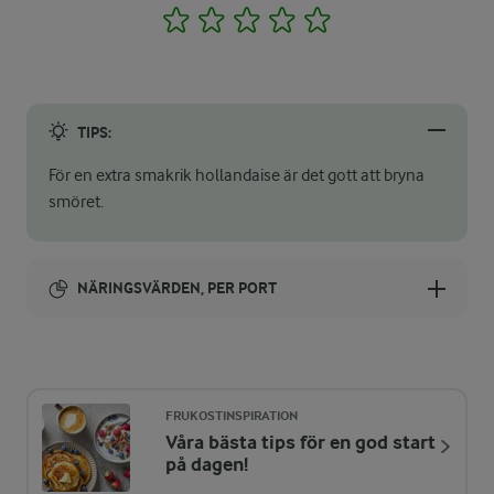
1
2
3
4
5
TIPS:
För en extra smakrik hollandaise är det gott att bryna
smöret.
NÄRINGSVÄRDEN, PER PORT
Energi:
789 kcal
FRUKOSTINSPIRATION
Våra bästa tips för en god start
ENERGIDISTRIBUTION %
NÄRINGSVÄRDEN PER PORT
på dagen!