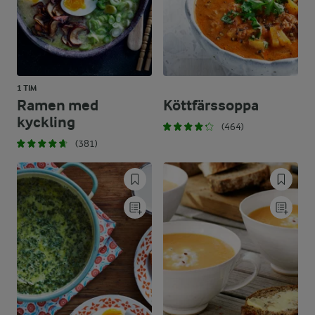
1 TIM
Ramen med
Köttfärssoppa
kyckling
(464)
(381)