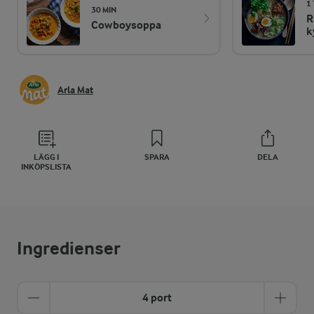
1
30 MIN
R
Cowboysoppa
k
Arla Mat
LÄGG I
SPARA
DELA
INKÖPSLISTA
Ingredienser
4 port