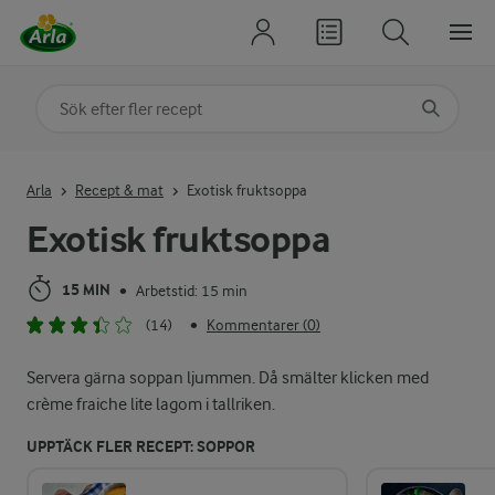
Sök på kategori eller ingrediens
Skriv in sökord för att få förslag
Arla
Recept & mat
Exotisk fruktsoppa
Exotisk fruktsoppa
15 MIN
Arbetstid: 15 min
•
(14)
Kommentarer (0)
•
Servera gärna soppan ljummen. Då smälter klicken med
crème fraiche lite lagom i tallriken.
UPPTÄCK FLER RECEPT: SOPPOR