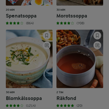
20 MIN
30 MIN
Spenatsoppa
Morotssoppa
(864)
(708)
30 MIN
2 TIM
Blomkålssoppa
Räkfond
(1214)
(20)