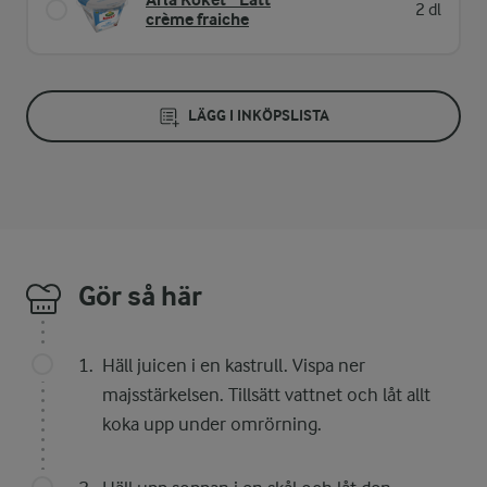
2 dl
crème fraiche
LÄGG I INKÖPSLISTA
Gör så här
Häll juicen i en kastrull. Vispa ner
majsstärkelsen. Tillsätt vattnet och låt allt
koka upp under omrörning.