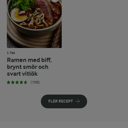
1 TIM
Ramen med biff,
brynt smör och
svart vitlök
(798)
FLER RECEPT