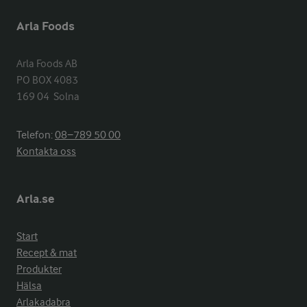
Arla Foods
Arla Foods AB

PO BOX 4083

169 04  Solna
Telefon:
08−789 50 00
Kontakta oss
Arla.se
Start
Recept & mat
Produkter
Hälsa
Arlakadabra