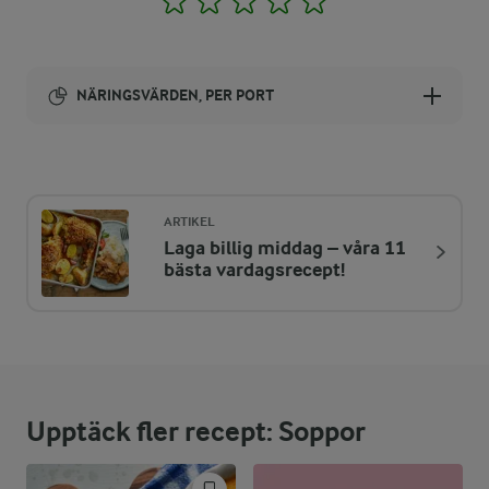
NÄRINGSVÄRDEN, PER PORT
Energi:
222 kcal
ARTIKEL
Laga billig middag – våra 11
ENERGIDISTRIBUTION %
NÄRINGSVÄRDEN PER PORT
bästa vardagsrecept!
-
1,3 g
Fiber:
4,4 %
2,4 g
Protein:
Upptäck fler recept: Soppor
26,3 %
6,6 g
Fett: