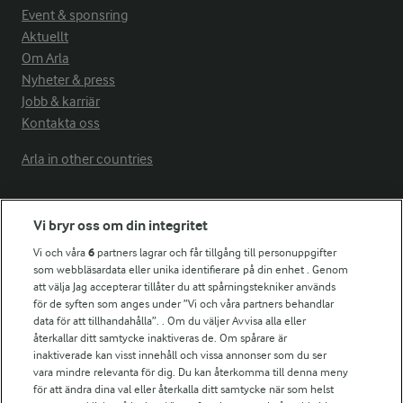
Event & sponsring
Aktuellt
Om Arla
Nyheter & press
Jobb & karriär
Kontakta oss
Arla in other countries
Fler Arlasajter
Vi bryr oss om din integritet
Vi och våra
6
partners lagrar och får tillgång till personuppgifter
För ägare
som webbläsardata eller unika identifierare på din enhet . Genom
att välja Jag accepterar tillåter du att spårningstekniker används
Arlas kundportal
för de syften som anges under ”Vi och våra partners behandlar
Arla.com
data för att tillhandahålla”. . Om du väljer Avvisa alla eller
Falbygdens Ost
återkallar ditt samtycke inaktiveras de. Om spårare är
inaktiverade kan visst innehåll och vissa annonser som du ser
Arla webbshop
vara mindre relevanta för dig. Du kan återkomma till denna meny
Bildbank
för att ändra dina val eller återkalla ditt samtycke när som helst