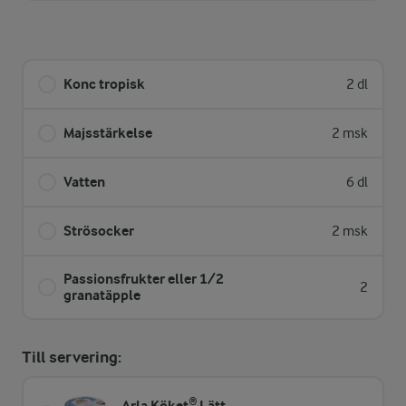
Konc tropisk
2 dl
Majsstärkelse
2 msk
Vatten
6 dl
Strösocker
2 msk
Passionsfrukter eller 1/2
2
granatäpple
Till servering:
Arla Köket® Lätt