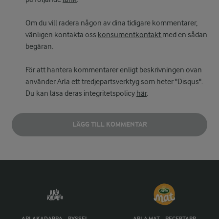
Om du vill radera någon av dina tidigare kommentarer,
vänligen kontakta oss
konsumentkontakt
med en sådan
begäran.
För att hantera kommentarer enligt beskrivningen ovan
använder Arla ett tredjepartsverktyg som heter "Disqus".
Du kan läsa deras integritetspolicy
här
.
LÄGG TILL KOMMENTAR
ARLAKADABRA – PYSSEL
ARLA MAT – RECEPTAPP