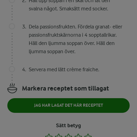
Häll upp soppan i en skål och låt den
svalna något. Smaksätt med socker.
Dela passionsfrukten. Fördela granat- eller
passionsfruktskärnorna i 4 sopptallrikar.
Häll den ljumma soppan över. Häll den
ljumma soppan över.
Servera med lätt crème fraiche.
Markera receptet som tillagat
JAG HAR LAGAT DET HÄR RECEPTET
Sätt betyg
1
2
3
4
5