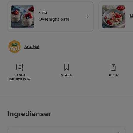
8 TIM
M
Overnight oats
Arla Mat
LÄGG I
SPARA
DELA
INKÖPSLISTA
Ingredienser