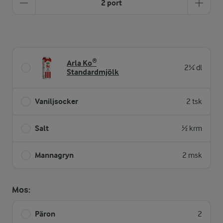
2 port
Arla Ko®
2¼ dl
Standardmjölk
Vaniljsocker
2 tsk
Salt
½ krm
Mannagryn
2 msk
Mos:
Päron
2