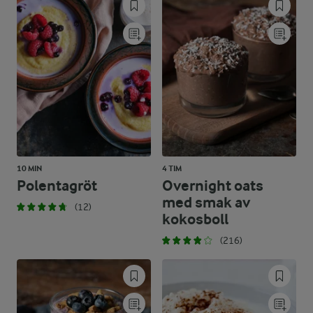
10 MIN
4 TIM
Polentagröt
Overnight oats
med smak av
(12)
kokosboll
(216)