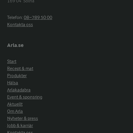
169 04  Solna
Telefon:
08−789 50 00
Kontakta oss
Arla.se
Start
Recept & mat
Produkter
Hälsa
Arlakadabra
Event & sponsring
Aktuellt
Om Arla
Nyheter & press
Jobb & karriär
Kontakta oss