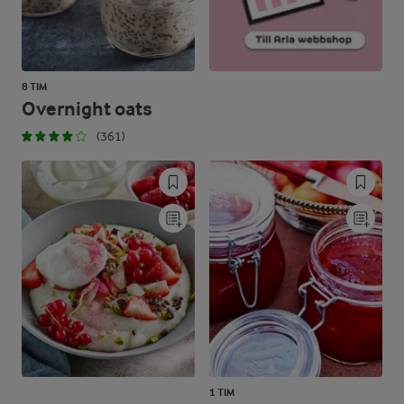
8 TIM
Overnight oats
(361)
1 TIM