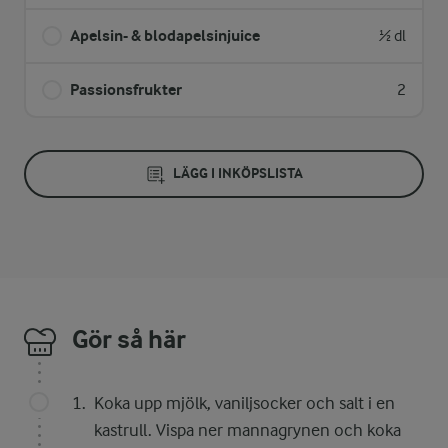
Apelsin- & blodapelsinjuice
½ dl
Passionsfrukter
2
LÄGG I INKÖPSLISTA
Gör så här
Koka upp mjölk, vaniljsocker och salt i en
kastrull. Vispa ner mannagrynen och koka