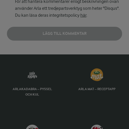
För att hantera kommentarer enligt beskrivningen ovan
använder Arla ett tredjepartsverktyg som heter "Disqus".
Du kan läsa deras integritetspolicy
här
.
LÄGG TILL KOMMENTAR
ARLAKADABRA – PYSSEL
ARLA MAT – RECEPTAPP
OCH KUL