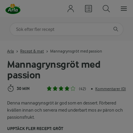
Sök på kategori eller ingrediens
Skriv in sökord för att få förslag
Arla
Recept & mat
Mannagrynsgröt med passion
Mannagrynsgröt med
passion
30 MIN
(42)
Kommentarer (0)
•
Denna mannagrynsgröt är god som en dessert. Förbered
kvällen innan och servera med underbart mos av päron och
passionsfrukt.
UPPTÄCK FLER RECEPT: GRÖT