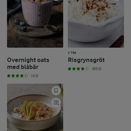
1 TIM
Overnight oats
Risgrynsgröt
med blåbär
(853)
(43)