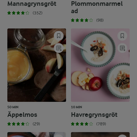
Mannagrynsgröt
Plommonmarmel
ad
(352)
(98)
50 MIN
10 MIN
Äppelmos
Havregrynsgröt
(29)
(789)