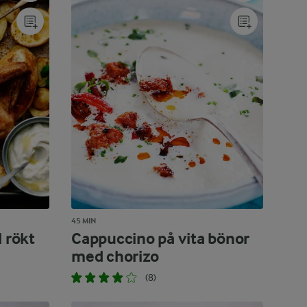
45 MIN
 rökt
Cappuccino på vita bönor
med chorizo
(8)