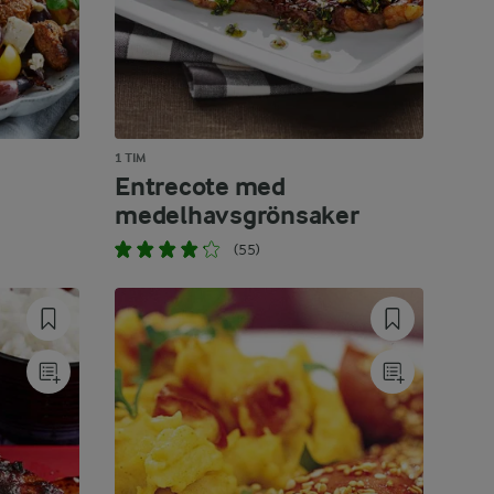
1 TIM
Entrecote med
medelhavsgrönsaker
(55)