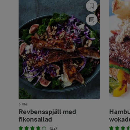
3 TIM
Revbensspjäll med
Hambu
fikonsallad
wokade
(22)