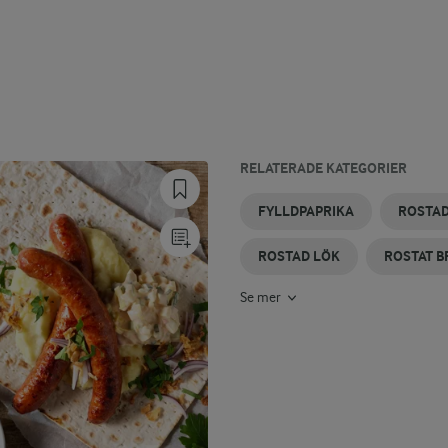
RELATERADE KATEGORIER
PAPRIKASALLAD
PAPRIKASOPPA
PAPRIKASÅS
GRILLAD
PAPRIKA
ROSTAD
FYLLDPAPRIKA
ROSTAD
PAPRIKA
I UGN
POTATIS
ROSTAD LÖK
ROSTAT B
Se mer