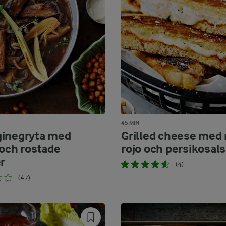
45 MIN
inegryta med
Grilled cheese med
 och rostade
rojo och persikosal
r
(4)
(47)