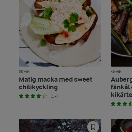
35 MIN
40 MIN
Matig macka med sweet
Auberg
chilikyckling
fänkål
kikärte
(17)