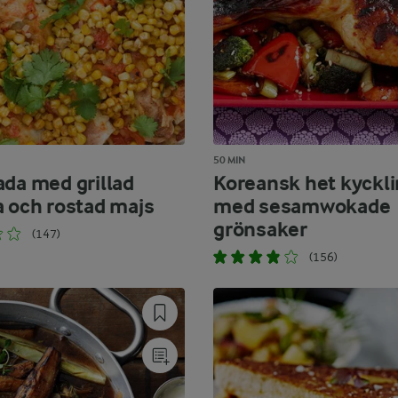
50 MIN
ada med grillad
Koreansk het kyckl
a och rostad majs
med sesamwokade
grönsaker
(147)
(156)