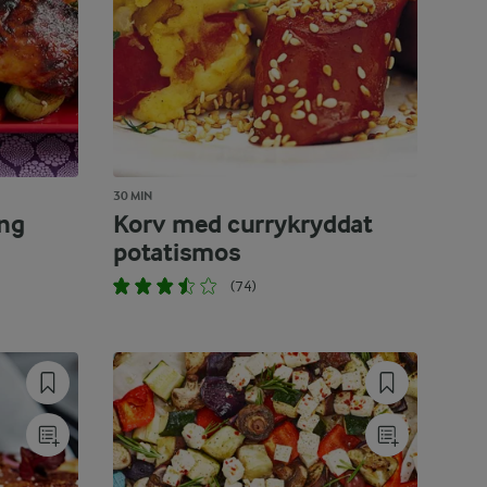
30 MIN
ing
Korv med currykryddat
potatismos
(74)