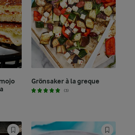
 mojo
Grönsaker à la greque
sa
(3)