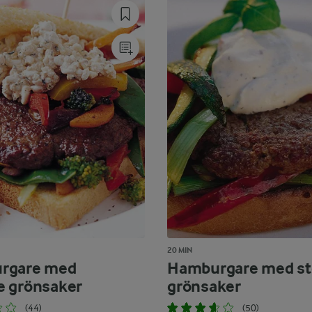
20 MIN
rgare med
Hamburgare med st
 grönsaker
grönsaker
(44)
(50)