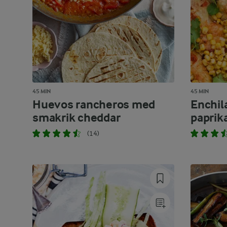
45 MIN
45 MIN
Huevos rancheros med
Enchil
smakrik cheddar
paprik
(14)