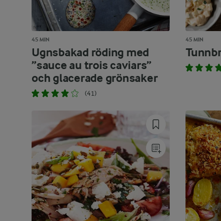
45 MIN
45 MIN
Ugnsbakad röding med
Tunnbr
”sauce au trois caviars”
och glacerade grönsaker
(41)