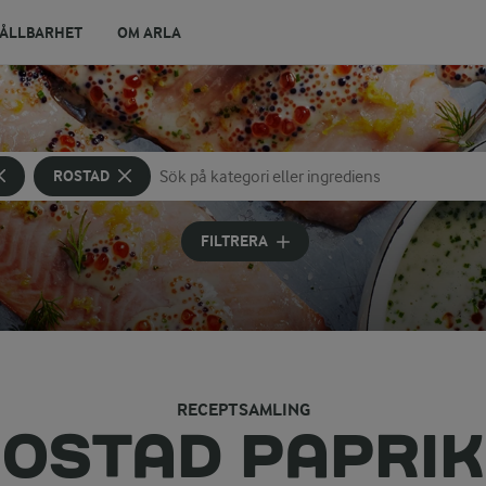
ÅLLBARHET
OM ARLA
ROSTAD
Sök på kategori eller ingrediens
Skriv in sökord för att få förslag
FILTRERA
RECEPTSAMLING
OSTAD PAPRI