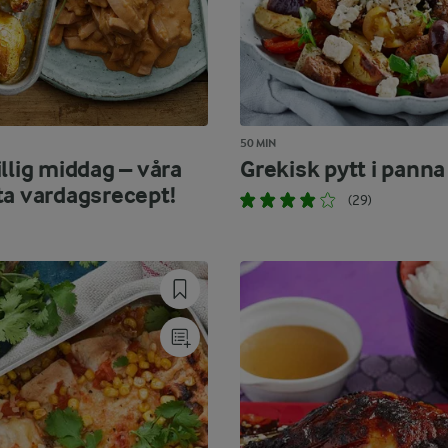
50 MIN
llig middag – våra
Grekisk pytt i panna
ta vardagsrecept!
(29)