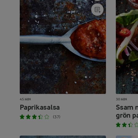
45 MIN
30 MIN
Paprikasalsa
Ssam m
grön p
(37)