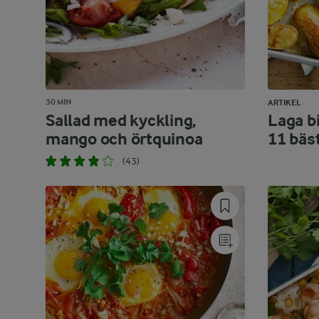
30 MIN
ARTIKEL
Sallad med kyckling,
Laga bi
mango och örtquinoa
11 bäs
(43)