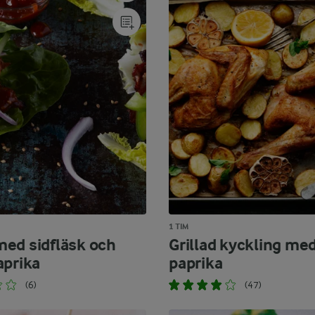
1 TIM
ed sidfläsk och
Grillad kyckling med
aprika
paprika
(6)
(47)