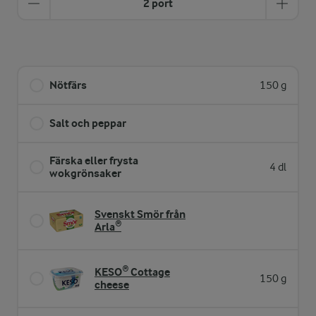
2 port
Nötfärs
150 g
Salt och peppar
Färska eller frysta
4 dl
wokgrönsaker
Svenskt Smör från
Arla®
KESO® Cottage
150 g
cheese