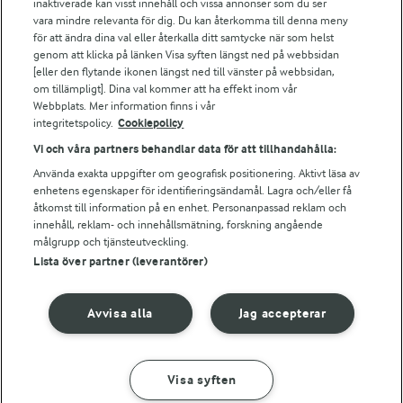
inaktiverade kan visst innehåll och vissa annonser som du ser
Arlas kundportal
vara mindre relevanta för dig. Du kan återkomma till denna meny
Arla.com
för att ändra dina val eller återkalla ditt samtycke när som helst
Falbygdens Ost
genom att klicka på länken Visa syften längst ned på webbsidan
Arla webbshop
[eller den flytande ikonen längst ned till vänster på webbsidan,
om tillämpligt]. Dina val kommer att ha effekt inom vår
Bildbank
Webbplats. Mer information finns i vår
integritetspolicy.
Cookiepolicy
Vi och våra partners behandlar data för att tillhandahålla:
Följ oss
Använda exakta uppgifter om geografisk positionering. Aktivt läsa av
enhetens egenskaper för identifieringsändamål. Lagra och/eller få
åtkomst till information på en enhet. Personanpassad reklam och
innehåll, reklam- och innehållsmätning, forskning angående
målgrupp och tjänsteutveckling.
Lista över partner (leverantörer)
Avvisa alla
Jag accepterar
© 2026 Arla Foods
Ändra cookie-inställningar
Visa syften
GÖR SÅ HÄR
INGREDIENSER
Integritetspolicy