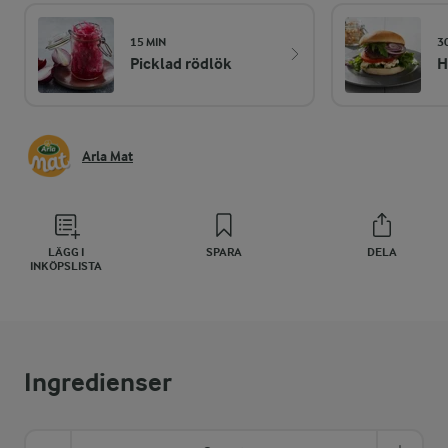
15 MIN
3
Picklad rödlök
H
Arla Mat
LÄGG I
SPARA
DELA
INKÖPSLISTA
Ingredienser