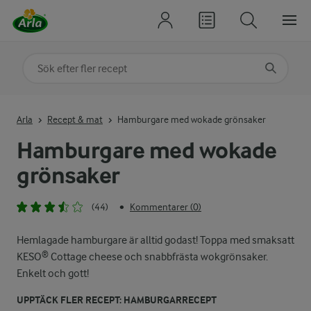
Sök på kategori eller ingrediens
Skriv in sökord för att få förslag
Arla
Recept & mat
Hamburgare med wokade grönsaker
Hamburgare med wokade
grönsaker
(44)
Kommentarer (0)
•
Hemlagade hamburgare är alltid godast! Toppa med smaksatt
KESO® Cottage cheese och snabbfrästa wokgrönsaker.
Enkelt och gott!
UPPTÄCK FLER RECEPT: HAMBURGARRECEPT