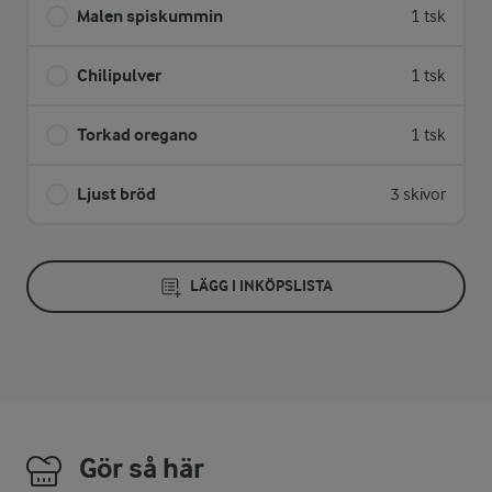
Malen spiskummin
1 tsk
Chilipulver
1 tsk
Torkad oregano
1 tsk
Ljust bröd
3 skivor
LÄGG I INKÖPSLISTA
Gör så här