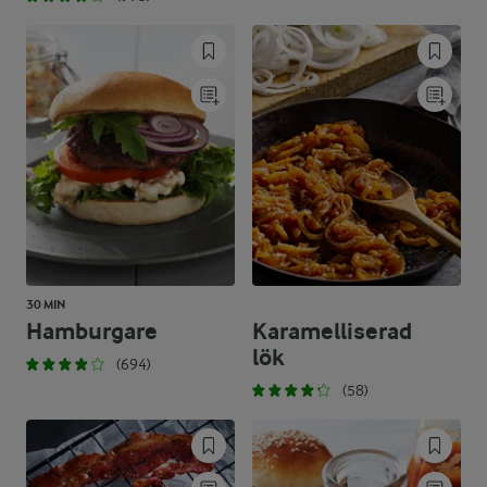
30 MIN
Hamburgare
Karamelliserad
lök
(694)
(58)