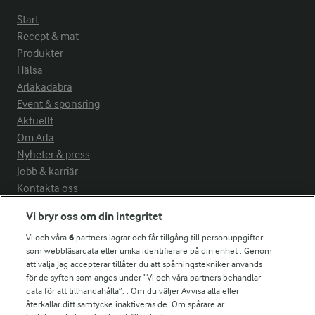
Start
Recept & mat
Produkter
Hälsa
Arlakadabra
Event & sponsring
Aktuellt
Om Arla
Nyheter & press
Jobb & karriär
Kontakta oss
Vi bryr oss om din integritet
Arla in other countries
Vi och våra
6
partners lagrar och får tillgång till personuppgifter
som webbläsardata eller unika identifierare på din enhet . Genom
Fler Arlasajter
att välja Jag accepterar tillåter du att spårningstekniker används
för de syften som anges under ”Vi och våra partners behandlar
data för att tillhandahålla”. . Om du väljer Avvisa alla eller
För ägare
återkallar ditt samtycke inaktiveras de. Om spårare är