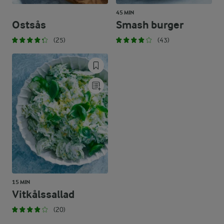
45 MIN
Ostsås
Smash burger
(25)
(43)
15 MIN
Vitkålssallad
(20)