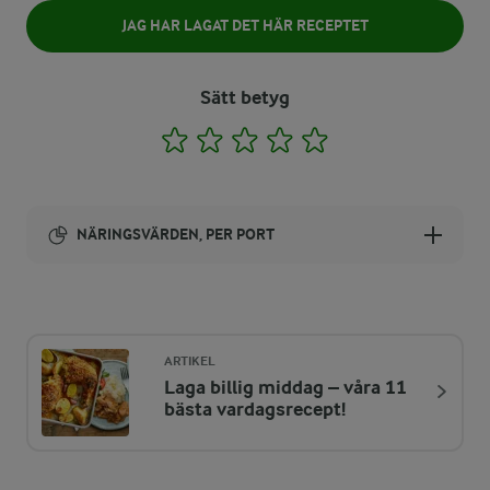
JAG HAR LAGAT DET HÄR RECEPTET
Sätt betyg
1
2
3
4
5
NÄRINGSVÄRDEN, PER PORT
Energi:
405 kcal
ARTIKEL
Laga billig middag – våra 11
ENERGIDISTRIBUTION %
NÄRINGSVÄRDEN PER PORT
bästa vardagsrecept!
-
4,7 g
Fiber: