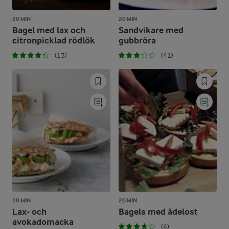
20 MIN
20 MIN
Bagel med lax och
Sandvikare med
citronpicklad rödlök
gubbröra
(13)
(41)
10 MIN
20 MIN
Lax- och
Bagels med ädelost
avokadomacka
(4)