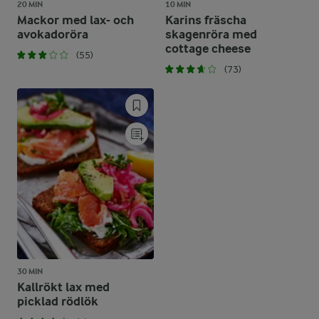
20 MIN
10 MIN
Mackor med lax- och
Karins fräscha
avokadoröra
skagenröra med
cottage cheese
(55)
(73)
30 MIN
Kallrökt lax med
picklad rödlök