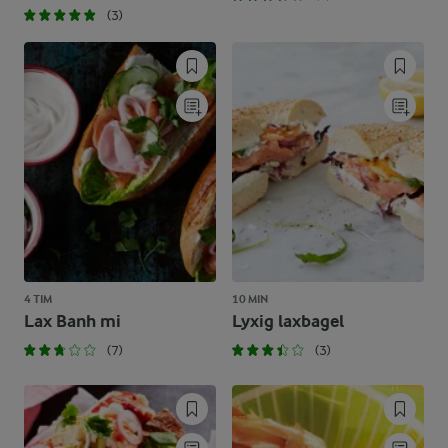
(3)
4 TIM
10 MIN
Lax Banh mi
Lyxig laxbagel
(7)
(3)