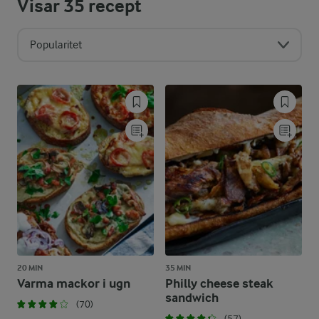
Visar
35
recept
Popularitet
20 MIN
35 MIN
Varma mackor i ugn
Philly cheese steak
sandwich
(70)
(57)