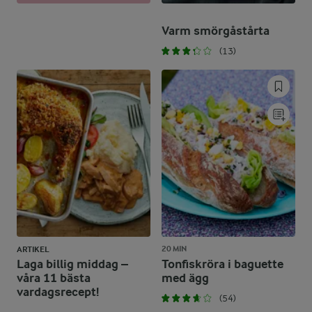
Varm smörgåstårta
(13)
20 MIN
ARTIKEL
Laga billig middag –
Tonfiskröra i baguette
våra 11 bästa
med ägg
vardagsrecept!
(54)