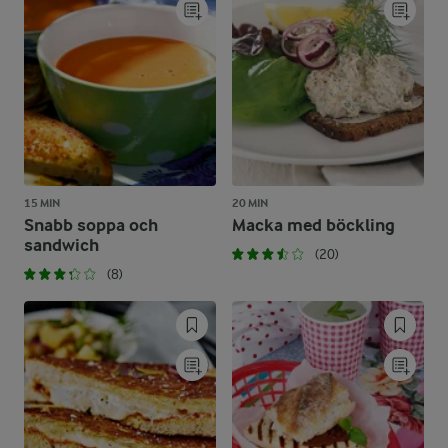
15 MIN
20 MIN
Snabb soppa och
Macka med böckling
sandwich
(20)
(8)