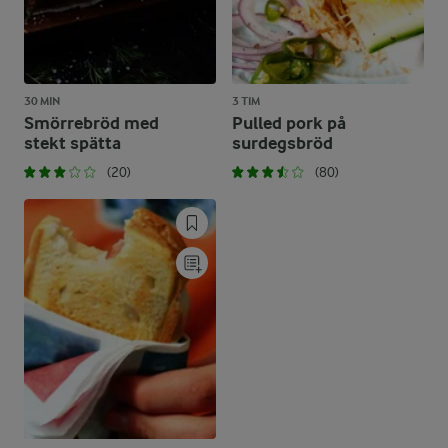
30 MIN
3 TIM
Smörrebröd med
Pulled pork på
stekt spätta
surdegsbröd
(20)
(80)