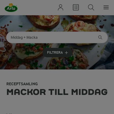
Sök på kategori eller ingrediens
Skriv in sökord för att få förslag
FILTRERA
RECEPTSAMLING
MACKOR TILL MIDDAG