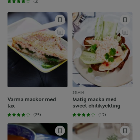
(3)
35 MIN
Varma mackor med
Matig macka med
lax
sweet chilikyckling
(25)
(17)