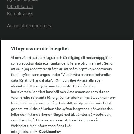
Jobb & karriär
Kontakta oss
Arla in other countries
Fler Arlasajter
Vi bryr oss om din integritet
Vi och våra
6
partners lagrar och får tillgång till personuppgifter
För ägare
som webbläsardata eller unika identifierare på din enhet . Genom
att välja Jag accepterar tillåter du att spårningstekniker används
Arlas kundportal
för de syften som anges under ”Vi och våra partners behandlar
Arla.com
data för att tillhandahålla”. . Om du väljer Avvisa alla eller
Falbygdens Ost
återkallar ditt samtycke inaktiveras de. Om spårare är
Arla webbshop
inaktiverade kan visst innehåll och vissa annonser som du ser
vara mindre relevanta för dig. Du kan återkomma till denna meny
Bildbank
för att ändra dina val eller återkalla ditt samtycke när som helst
genom att klicka på länken Visa syften längst ned på webbsidan
[eller den flytande ikonen längst ned till vänster på webbsidan,
om tillämpligt]. Dina val kommer att ha effekt inom vår
Följ oss
Webbplats. Mer information finns i vår
integritetspolicy.
Cookiepolicy