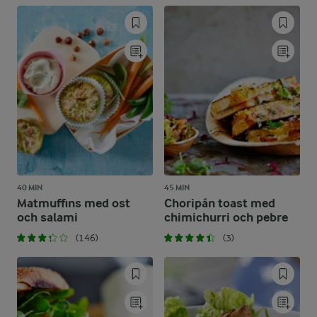
40 MIN
45 MIN
Matmuffins med ost
Choripán toast med
och salami
chimichurri och pebre
(146)
(3)