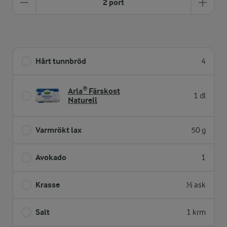
2 port
Hårt tunnbröd
4
Arla® Färskost
1 dl
Naturell
Varmrökt lax
50 g
Avokado
1
Krasse
½ ask
Salt
1 krm