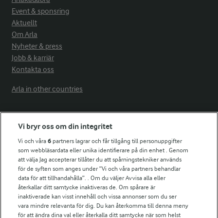
Event & sponsring
Aktuellt
Om Arla
Nyheter & press
Jobb & karriär
Kontakta oss
Arla in other countries
Fler Arlasajter
Vi bryr oss om din integritet
Vi och våra
6
partners lagrar och får tillgång till personuppgifter
För ägare
som webbläsardata eller unika identifierare på din enhet . Genom
att välja Jag accepterar tillåter du att spårningstekniker används
Arlas kundportal
för de syften som anges under ”Vi och våra partners behandlar
Arla.com
data för att tillhandahålla”. . Om du väljer Avvisa alla eller
Falbygdens Ost
återkallar ditt samtycke inaktiveras de. Om spårare är
Arla webbshop
inaktiverade kan visst innehåll och vissa annonser som du ser
vara mindre relevanta för dig. Du kan återkomma till denna meny
Bildbank
för att ändra dina val eller återkalla ditt samtycke när som helst