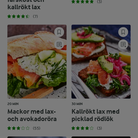
(3)
kallrökt lax
(7)
20 MIN
30 MIN
Mackor med lax-
Kallrökt lax med
och avokadoröra
picklad rödlök
(55)
(3)