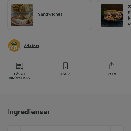
3
S
Sandwiches
k
o
Arla Mat
LÄGG I
SPARA
DELA
INKÖPSLISTA
Ingredienser