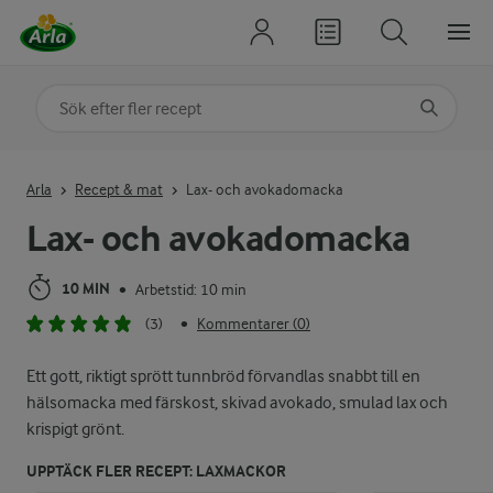
Sök på kategori eller ingrediens
Skriv in sökord för att få förslag
Arla
Recept & mat
Lax- och avokadomacka
Lax- och avokadomacka
10 MIN
Arbetstid: 10 min
•
(3)
Kommentarer (0)
•
Ett gott, riktigt sprött tunnbröd förvandlas snabbt till en
hälsomacka med färskost, skivad avokado, smulad lax och
krispigt grönt.
UPPTÄCK FLER RECEPT: LAXMACKOR