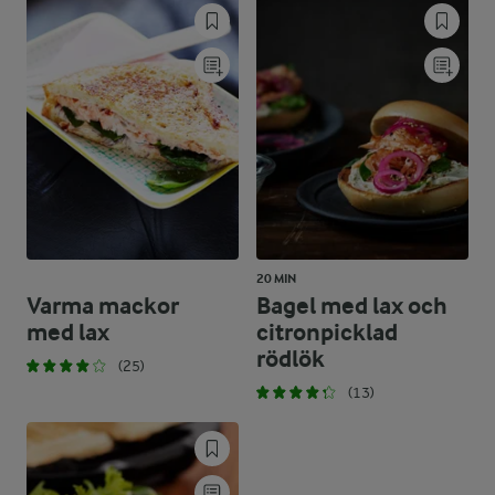
20 MIN
Varma mackor
Bagel med lax och
med lax
citronpicklad
rödlök
(25)
(13)