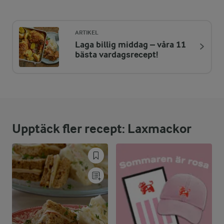
Energi:
709 kcal
ARTIKEL
Laga billig middag – våra 11
ENERGIDISTRIBUTION %
NÄRINGSVÄRDEN PER PORT
bästa vardagsrecept!
-
8,8 g
Fiber:
12 %
21 g
Protein:
Upptäck fler recept: Laxmackor
41,4 %
33,2 g
Fett:
46,6 %
81,2 g
Kolhydrater: