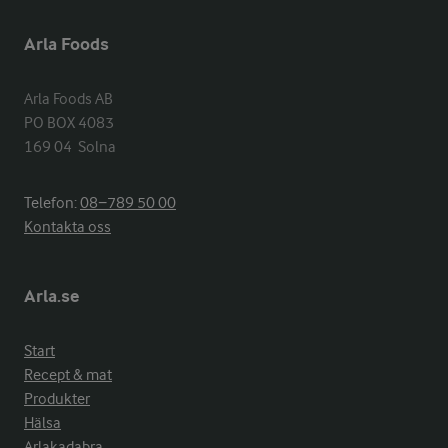
Arla Foods
Arla Foods AB

PO BOX 4083

169 04  Solna
Telefon:
08−789 50 00
Kontakta oss
Arla.se
Start
Recept & mat
Produkter
Hälsa
Arlakadabra