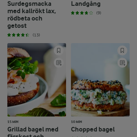
Surdegsmacka
Landgång
med kallrökt lax,
(9)
rödbeta och
getost
(13)
15 MIN
10 MIN
Grillad bagel med
Chopped bagel
färskost och