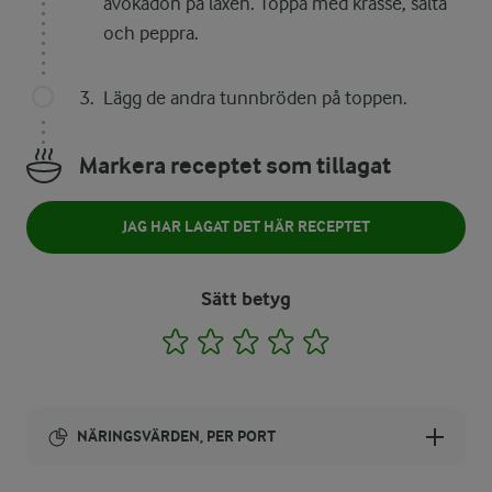
avokadon på laxen. Toppa med krasse, salta
och peppra.
Lägg de andra tunnbröden på toppen.
Markera receptet som tillagat
JAG HAR LAGAT DET HÄR RECEPTET
Sätt betyg
1
2
3
4
5
NÄRINGSVÄRDEN, PER PORT