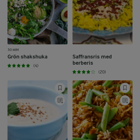
30 MIN
Grön shakshuka
Saffransris med
berberis
(4)
(20)