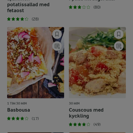
potatissallad med
(80)
fetaost
(28)
1 TIM 30 MIN
30 MIN
Basbousa
Couscous med
kyckling
(17)
(49)