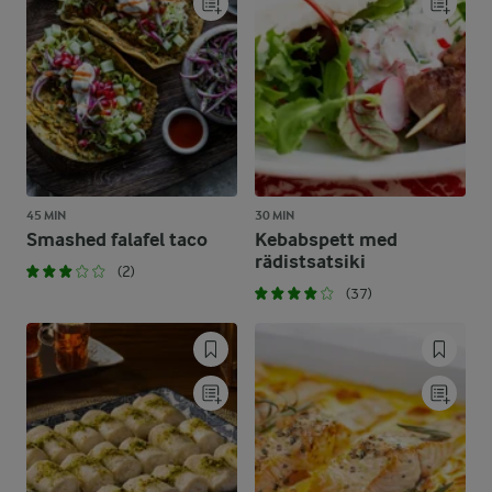
45 MIN
30 MIN
Smashed falafel taco
Kebabspett med
rädistsatsiki
(2)
(37)