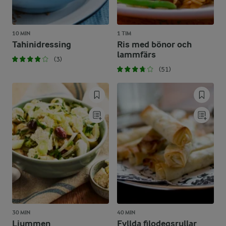
10 MIN
1 TIM
Tahinidressing
Ris med bönor och
lammfärs
(3)
(51)
30 MIN
40 MIN
Ljummen
Fyllda filodegsrullar