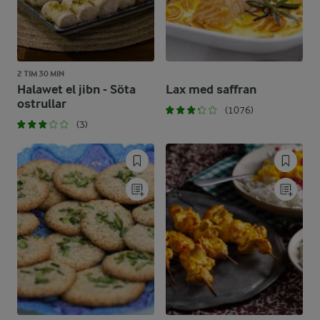
2 TIM 30 MIN
Halawet el jibn - Söta
Lax med saffran
ostrullar
(1076)
(3)