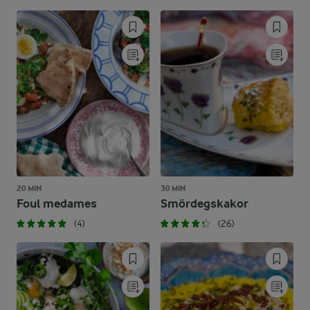
20 MIN
30 MIN
Foul medames
Smördegskakor
(4)
(26)