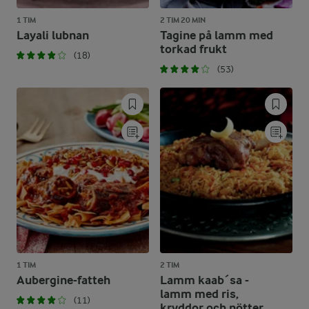
1 TIM
2 TIM 20 MIN
Layali lubnan
Tagine på lamm med
torkad frukt
(18)
(53)
1 TIM
2 TIM
Aubergine-fatteh
Lamm kaab´sa -
lamm med ris,
(11)
kryddor och nötter