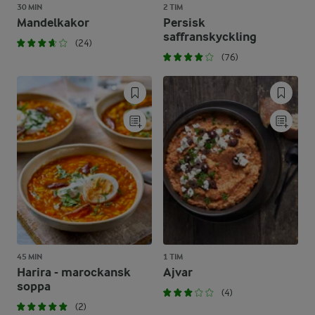
30 MIN
2 TIM
Mandelkakor
Persisk
saffranskyckling
(24)
(76)
45 MIN
1 TIM
Harira - marockansk
Ajvar
soppa
(4)
(2)