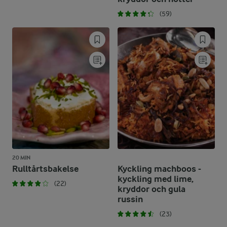
(59)
20 MIN
Rulltårtsbakelse
Kyckling machboos -
kyckling med lime,
(22)
kryddor och gula
russin
(23)