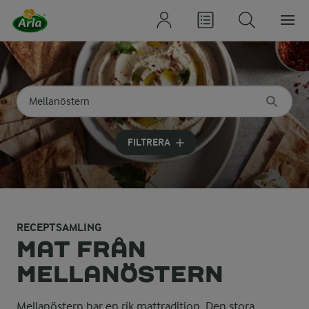
Sök på kategori eller ingrediens
Skriv in sökord för att få förslag
FILTRERA
RECEPTSAMLING
MAT FRÅN
MELLANÖSTERN
Mellanöstern har en rik mattradition. Den stora