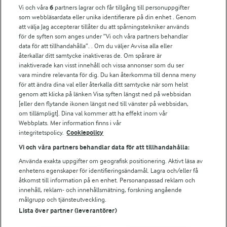
Vi och våra
6
partners lagrar och får tillgång till personuppgifter
För ägare
som webbläsardata eller unika identifierare på din enhet . Genom
att välja Jag accepterar tillåter du att spårningstekniker används
Arlas kundportal
för de syften som anges under ”Vi och våra partners behandlar
Arla.com
data för att tillhandahålla”. . Om du väljer Avvisa alla eller
Falbygdens Ost
återkallar ditt samtycke inaktiveras de. Om spårare är
Arla webbshop
inaktiverade kan visst innehåll och vissa annonser som du ser
vara mindre relevanta för dig. Du kan återkomma till denna meny
Bildbank
för att ändra dina val eller återkalla ditt samtycke när som helst
genom att klicka på länken Visa syften längst ned på webbsidan
[eller den flytande ikonen längst ned till vänster på webbsidan,
om tillämpligt]. Dina val kommer att ha effekt inom vår
Följ oss
Webbplats. Mer information finns i vår
integritetspolicy.
Cookiepolicy
Vi och våra partners behandlar data för att tillhandahålla:
Använda exakta uppgifter om geografisk positionering. Aktivt läsa av
enhetens egenskaper för identifieringsändamål. Lagra och/eller få
åtkomst till information på en enhet. Personanpassad reklam och
innehåll, reklam- och innehållsmätning, forskning angående
målgrupp och tjänsteutveckling.
Lista över partner (leverantörer)
© 2026 Arla Foods
Ändra cookie-inställningar