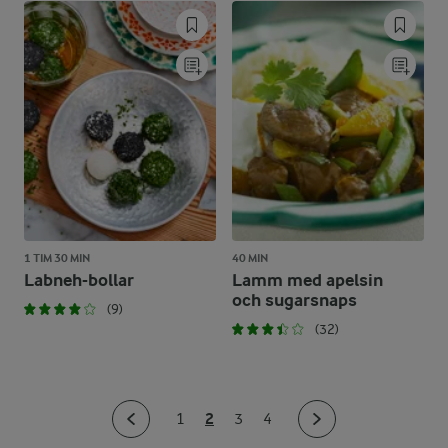
1 TIM 30 MIN
40 MIN
Labneh-bollar
Lamm med apelsin
och sugarsnaps
(9)
(32)
2
1
3
4