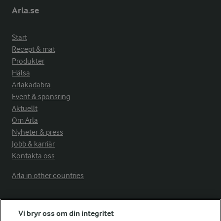
Arla.se
Start
Recept & mat
Produkter
Hälsa
Arlakadabra
Event & sponsring
Aktuellt
Om Arla
Nyheter & press
Jobb & karriär
Kontakta oss
Arla in other countries
Fler Arlasajter
Vi bryr oss om din integritet