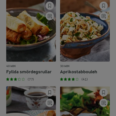
40 MIN
30 MIN
Fyllda smördegsrullar
Aprikostabbouleh
(77)
(41)