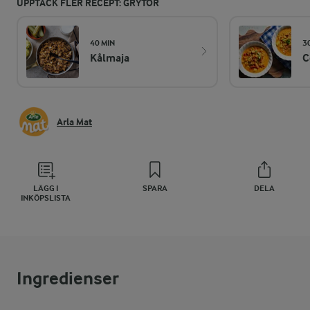
UPPTÄCK FLER RECEPT: GRYTOR
40 MIN
3
Kålmaja
C
Arla Mat
LÄGG I
SPARA
DELA
INKÖPSLISTA
Ingredienser