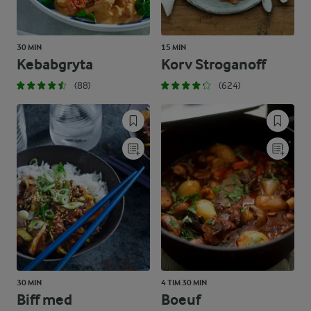
30 MIN
15 MIN
Kebabgryta
Korv Stroganoff
(88)
(624)
30 MIN
4 TIM 30 MIN
Biff med
Boeuf