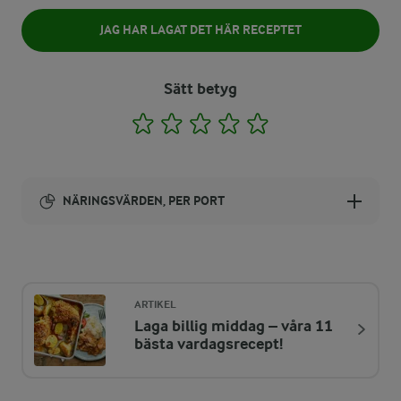
JAG HAR LAGAT DET HÄR RECEPTET
Sätt betyg
1
2
3
4
5
NÄRINGSVÄRDEN, PER PORT
Energi:
842 kcal
ARTIKEL
Laga billig middag – våra 11
ENERGIDISTRIBUTION %
NÄRINGSVÄRDEN PER PORT
bästa vardagsrecept!
-
7,4 g
Fiber: