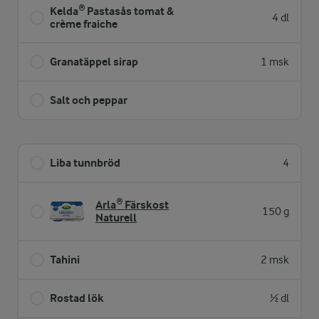
Kelda® Pastasås tomat &
4 dl
crème fraiche
Granatäppel sirap
1 msk
Salt och peppar
Liba tunnbröd
4
Arla® Färskost
150 g
Naturell
Tahini
2 msk
Rostad lök
½ dl