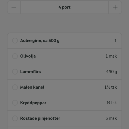
4 port
Aubergine, ca 500 g
1
Olivolja
1 msk
Lammfärs
450 g
Malen kanel
1½ tsk
Kryddpeppar
½ tsk
Rostade pinjenötter
3 msk