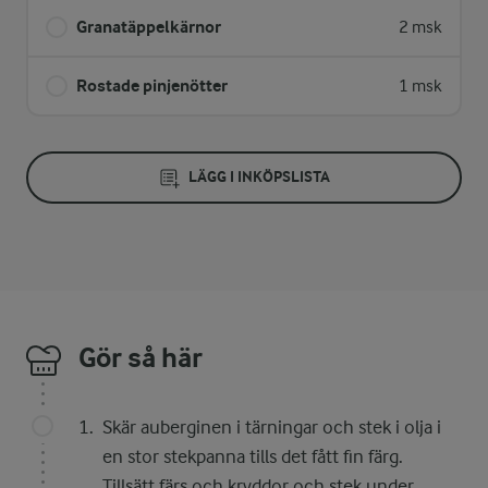
Granatäppelkärnor
2 msk
Rostade pinjenötter
1 msk
LÄGG I INKÖPSLISTA
Gör så här
Skär auberginen i tärningar och stek i olja i
en stor stekpanna tills det fått fin färg.
Tillsätt färs och kryddor och stek under