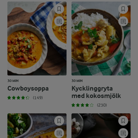
30 MIN
30 MIN
Cowboysoppa
Kycklinggryta
med kokosmjölk
(149)
(230)