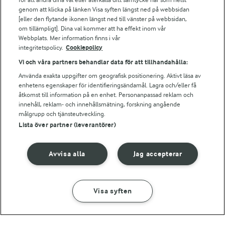
Falbygdens Ost
genom att klicka på länken Visa syften längst ned på webbsidan
Arla webbshop
[eller den flytande ikonen längst ned till vänster på webbsidan,
om tillämpligt]. Dina val kommer att ha effekt inom vår
Bildbank
Webbplats. Mer information finns i vår
integritetspolicy.
Cookiepolicy
Vi och våra partners behandlar data för att tillhandahålla:
Följ oss
Använda exakta uppgifter om geografisk positionering. Aktivt läsa av
enhetens egenskaper för identifieringsändamål. Lagra och/eller få
åtkomst till information på en enhet. Personanpassad reklam och
innehåll, reklam- och innehållsmätning, forskning angående
målgrupp och tjänsteutveckling.
Lista över partner (leverantörer)
Avvisa alla
Jag accepterar
© 2026 Arla Foods
Ändra cookie-inställningar
Visa syften
GÖR SÅ HÄR
INGREDIENSER
Integritetspolicy
Om cookies