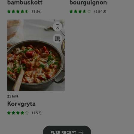
bambuskott
bourguignon
(184)
(1840)
25 MIN
Korvgryta
(163)
FLER RECEPT