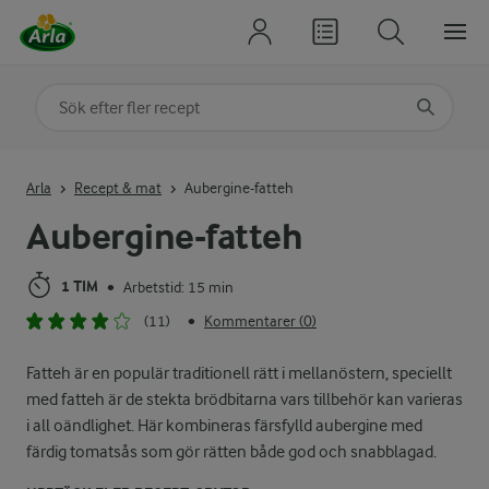
Sök på kategori eller ingrediens
Skriv in sökord för att få förslag
Arla
Recept & mat
Aubergine-fatteh
Aubergine-fatteh
1 TIM
Arbetstid: 15 min
•
(11)
Kommentarer (0)
•
Fatteh är en populär traditionell rätt i mellanöstern, speciellt
med fatteh är de stekta brödbitarna vars tillbehör kan varieras
i all oändlighet. Här kombineras färsfylld aubergine med
färdig tomatsås som gör rätten både god och snabblagad.